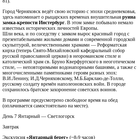
81).
Город Черняховск ведёт свою историю с эпохи средневековья,
здесь напоминает о рыцарских временах внушительная
руина
замка-крепости Инстербург
. В этом замке побывало немало
известных исторических личностей Европы.
Шли века, и по соседству с замком вырос красивый город с
презентабельными жилыми домами и современной городской
скульптурой, величественными храмами — Реформатская
кирха (теперь Свято-Михайловский кафедральный собор
русской православной церкви) в неороманском стиле и
католический храм св. Бруно Кверфуртского в неоготическом
стиле, — неповторимыми водонапорными башнями, а также с
многочисленными памятниками героям разных эпох:
В.И.Ленину, И.Д.Черняховскому, М.Б.Барклаю-де-Толли,
русскому солдату времён наполеоновских войн. В городе
сохранилось братское захоронение советских воинов.
В программе предусмотрено свободное время на обед
(оплачивается самостоятельно на месте).
День 7
Янтарный — Светлогорск
Завтрак
Экскурсия
«Янтарный берег»
(~8-9 часов)