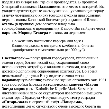
изделия из янтаря там, где они производятся. В прошлом
Янтарный назывался
Пальмникен
, это место с историей. Вы
увидите архитектурные «жемчужинки», украшающие город:
старую лютеранскую кирху (сегодня русская православная
церковь иконы Казанской Богоматери) и
здание «Шлосс-
отеля»
(в прошлом дом богатого владельца
горнодобывающего предприятия). К морю Вы выйдите через
парк им. Морица Беккера
с вековыми деревьями.
По желанию посещение карьера или музея
Калининградского янтарного комбината, билеты
приобретаются самостоятельно (от 900 руб).
Светлогорск
— популярный город-курорт, утопающий в
зелени город-ботанический сад, сохранивший свою
историческую застройку с виллами и отелями, которую
достойно дополнила современная архитектура. Во время
пешеходной прогулки Вы у видите символ места —
водонапорную башню
; сказочное здание органного зала 1931
года постройки (прежде
католическая капелла «Мария —
Звезда моря»
(нем. Katholische Kapelle Maria Seestern);
лиственничный парк со скульптурой известного немецкого
скульптора Г. Брахерта «Несущая воду»;
театр эстрады
«Янтарь-холл»
и огромный
лифт «Панорама»
,
позволяющий легко спуститься с очень высокого берега на