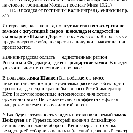
на стороне гостиницы Москва, проспект Мира 19/21)
— 11:30 посадка от гостиницы Калининград (Ленинский пр.
81).
Интересная, насыщенная, но неутомительная
экскурсия по
замкам с дегустацией сыров, шоколада и сладостей на
сыроварне «Шаакен Дорф»
в пос. Некрасово. В программе
предусмотрено свободное время на покупки в магазине при
производстве.
Калининградская область — единственный регион
Российской Федерации, где есть
рыцарские замки
. Вас ждёт
увлекательное путешествие в прошлое.
В подвалах
замка Шаакен
Вы побываете в музее
инквизиции; экспозиция музея замка расскажет об истории
крепости, где неоднократно бывал российский император
Пётр I и другие известные исторические личности; в
оружейной замка Вы сможете сделать эффектные фото в
рыцарском шлеме и с оружием той эпохи.
У Вас будет возможность увидеть восстанавливаемый
замок
Нойхаузен
в г. Гурьевск, который входил в ближайшую
линию средневековой обороны Кёнигсберга, потом был
резиденцией соборного капитула (высший церковный совет)