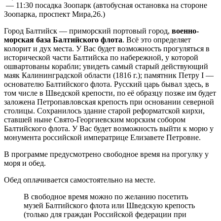
— 11:30 посадка Зоопарк (автобусная остановка на стороне
Зоопарка, проспект Мира,26.)
Город Балтийск — приморский портовый город,
военно-
морская база Балтийского флота
. Всё это определяет
колорит и дух места. У Вас будет возможность прогуляться в
исторической части Балтийска по набережной, у которой
ошвартованы корабли; увидеть самый старый действующий
маяк Калининградской области (1816 г.); памятник Петру I —
основателю Балтийского флота. Русский царь бывал здесь, в
том числе в Шведской крепости, по её образцу позже им будет
заложена Петропавловская крепость при основании северной
столицы. Сохранилось здание старой реформатской кирхи,
ставшей ныне Свято-Георгиевским морским собором
Балтийского флота. У Вас будет возможность выйти к морю у
монумента российской императрице Елизавете Петровне.
В программе предусмотрено свободное время на прогулку у
моря и обед.
Обед оплачивается самостоятельно на месте.
В свободное время можно по желанию посетить
музей Балтийского флота или Шведскую крепость
(только для граждан Российской федерации при