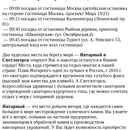
— 09:00 посадка от гостиницы Москва (автобусная остановка
на стороне гостиницы Москва, проспект Мира 19/21)
— 09:15 посадка от гостиницы Калининград (Ленинский пр.
81)
— 09:30 посадка от остановки Рыбная деревня, ориентир
гостиница «Шкиперская» (ул. Октябрьская,4)
— 09:45 посадка от гостиницы Турист (ул. А. Невского 53,
центральный вход или холл гостиницы)
Два чудесных места на берегу моря —
Янтарный и
Светлогорск
очаруют Вас и навсегда останутся в Вашем
сердце! Места, куда стремятся на отдых многие в нашей
стране. Пляж Янтарного один из лучших в России, с 2016 г.
это ежегодно подтверждается вручением ему голубого флага
(высший знак качества для пляжей). А Светлогорск-
всероссийская здравница с большим количеством санаториев
и учреждений санаторно-курортного типа, где можно сочетать
отдых у моря с поправкой здоровья.
Янтарный
— это место добычи янтаря, где находится самое
большое в мире месторождение солнечного камня. Вы узнаете
всё о янтаре, побывав на частном предприятии,
занимающемся обработкой камня и производством
ювелирных украшений. У Вас будет возможность приобрести