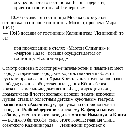
осуществляется от остановки Рыбная деревня,
ориентир гостиница «Шкиперская»
— 10:30 посадка от гостиницы Москва (автобусная
остановка на стороне гостиницы Москва, проспект Мира
19/21)
— 10:45 посадка от гостиницы Калининград (Ленинский пр.
81)
при проживании в отелях «Мартон Олимпик» и
«Мартон Палас» посадка осуществляется от
гостиницы «Калининград»
Осмотр основных достопримечательностей и памятных мест
города: старинные городские ворота; главный в области
русский православный Храм Христа Спасителя на площади
Победы; важные общественные здания Кёнигсберга —
вокзалы, земельно-ведомственный суд, дирекция почт,
драматический театр; зоопарк; церковь памяти королевы
Луизы, ставшая областным детским кукольным театром,
район вилл «Амалиенау»
; прогулка на островной части
города от
Рыбной деревни
к древнему
Кафедральному
собору
, у стен которого находится
могила Иммануила Канта
— великого философа, сына этого города; главная улица
советского Калининграда — Ленинский проспект с