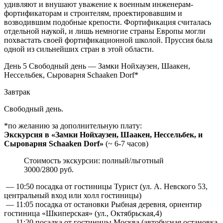
удивляют и внушают уважение к военным инженерам-
фортификаторам и строителям, проектировавшим и
возводившим подобные крепости. Фортификация считалась
отдельной наукой, и лишь немногие страны Европы могли
похвастать своей фортификационной школой. Пруссия была
одной из сильнейших стран в этой области.
День 5
Свободный день — Замки Нойхаузен, Шаакен,
Нессельбек, Сыроварня Schaaken Dorf*
Завтрак
Свободный день.
*по желанию за дополнительную плату:
Экскурсия в «Замки Нойхаузен, Шаакен, Нессельбек, и
Сыроварня Schaaken Dorf»
(~ 6-7 часов)
Стоимость экскурсии: полный/льготный
3000/2800 руб.
— 10:50 посадка от гостиницы Турист (ул. А. Невского 53,
центральный вход или холл гостиницы)
— 11:05 посадка от остановки Рыбная деревня, ориентир
гостиница «Шкиперская» (ул., Октябрьская,4)
— 11:20 посадка от гостиницы Москва (автобусная остановка