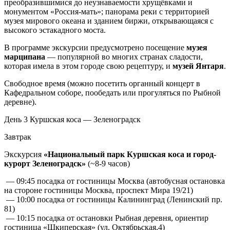
преобразившимися до неузнаваемости хрущёвками и
монументом «Россия-мать»; панорама реки с территорией
музея мирового океана и зданием биржи, открывающаяся с
высокого эстакадного моста.
В программе экскурсии предусмотрено посещение
музея
марципана
— популярной во многих странах сладости,
которая имела в этом городе свою рецептуру, и
музей Янтаря
.
Свободное время (можно посетить органный концерт в
Кафедральном соборе, пообедать или прогуляться по Рыбной
деревне).
День 3
Куршская коса — Зеленоградск
Завтрак
Экскурсия
«Национальный парк Куршская коса и город-
курорт Зеленоградск»
(~8-9 часов)
— 09:45 посадка от гостиницы Москва (автобусная остановка
на стороне гостиницы Москва, проспект Мира 19/21)
— 10:00 посадка от гостиницы Калининград (Ленинский пр.
81)
— 10:15 посадка от остановки Рыбная деревня, ориентир
гостиница «Шкиперская» (ул. Октябрьская,4)