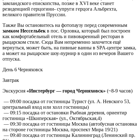
замландского епископства, позже в XVI веке станет
резиденцией герцогини- супруги герцога Альбрехта,
великого правителя Пруссии.
Также Вы остановитесь на фотопаузу перед современным
замком Нессельбек
в пос. Орловка, который был построен
как комфортабельный отель и пивоваренный ресторан в
рыцарском стиле. Сюда Вам непременно захочется ещё
вернуться, может быть, на пивные ванны в SPA-центре замка,
а может на рыцарское шоу-nурнир в один из вечеров Вашего
отпуска.
День 6
Черняховск
Завтрак
Экскурсия
«Инстербург — город Черняховск»
(~8-9 часов)
— 09:00 посадка от гостиницы Турист (ул. А. Невского 53,
центральный вход или холл гостиницы)
— 09:15 посадка от остановки Рыбная деревня, ориентир
гостиница «Шкиперская» (ул., Октябрьская,4)
— 09:30 посадка от гостиницы Москва (автобусная остановка
на стороне гостиницы Москва, проспект Мира 19/21)
— 09:40 посадка от гостиницы Калининград (Ленинский пр.