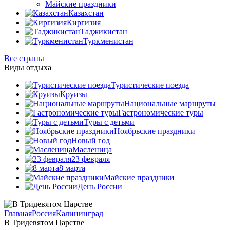
Майские праздники
Казахстан
Киргизия
Таджикистан
Туркменистан
Все страны
Виды отдыха
Туристические поезда
Круизы
Национальные маршруты
Гастрономические туры
Туры с детьми
Ноябрьские праздники
Новый год
Масленица
23 февраля
8 марта
Майские праздники
День России
Главная
Россия
Калининград
В Тридевятом Царстве