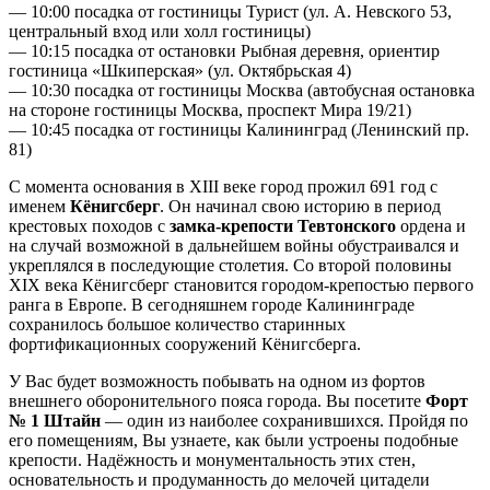
— 10:00 посадка от гостиницы Турист (ул. А. Невского 53,
центральный вход или холл гостиницы)
— 10:15 посадка от остановки Рыбная деревня, ориентир
гостиница «Шкиперская» (ул. Октябрьская 4)
— 10:30 посадка от гостиницы Москва (автобусная остановка
на стороне гостиницы Москва, проспект Мира 19/21)
— 10:45 посадка от гостиницы Калининград (Ленинский пр.
81)
С момента основания в XIII веке город прожил 691 год с
именем
Кёнигсберг
. Он начинал свою историю в период
крестовых походов с
замка-крепости Тевтонского
ордена и
на случай возможной в дальнейшем войны обустраивался и
укреплялся в последующие столетия. Со второй половины
XIX века Кёнигсберг становится городом-крепостью первого
ранга в Европе. В сегодняшнем городе Калининграде
сохранилось большое количество старинных
фортификационных сооружений Кёнигсберга.
У Вас будет возможность побывать на одном из фортов
внешнего оборонительного пояса города. Вы посетите
Форт
№ 1 Штайн
— один из наиболее сохранившихся. Пройдя по
его помещениям, Вы узнаете, как были устроены подобные
крепости. Надёжность и монументальность этих стен,
основательность и продуманность до мелочей цитадели