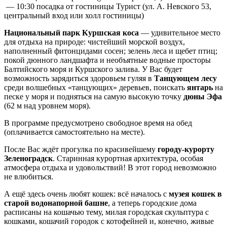
— 10:30 посадка от гостиницы Турист (ул. А. Невского 53,
центральный вход или холл гостиницы)
Национальный парк Куршская коса
— удивительное место
для отдыха на природе: чистейший морской воздух,
наполненный фитонцидами сосен; зелень леса и щебет птиц;
покой дюнного ландшафта и необъятные водные просторы
Балтийского моря и Куршского залива. У Вас будет
возможность зарядиться здоровьем гуляя в
Танцующем лесу
среди волшебных «танцующих» деревьев, поискать
янтарь
на
песке у моря и подняться на самую высокую точку
дюны Эфа
(62 м над уровнем моря).
В программе предусмотрено свободное время на обед
(оплачивается самостоятельно на месте).
После Вас ждёт прогулка по красивейшему
городу-курорту
Зеленоградск
. Старинная курортная архитектура, особая
атмосфера отдыха и удовольствий! В этот город невозможно
не влюбиться.
А ещё здесь очень любят кошек: всё началось с
музея кошек в
старой водонапорной башне
, а теперь городские дома
расписаны на кошачью тему, милая городская скульптура с
кошками, кошачий городок с котофейней и, конечно, живые