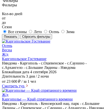
Фильтры
Фильтры
Кол-во дней
от
до
Сезон
Все сезоны
Лето
Осень
Зима
Показать
Сбросить фильтры
Осень
Весна
Ж/д
Каргопольское Гостевание
Няндома - Каргополь - с.Ошевенское - с.Саунино -
с.Архангело - с.Большие Лядины - Няндома
Ближайшая дата
4 сентября 2026
Длительность
3 дня / 2 ночи
от 23 600 ₽
/ за 1 чел
Смотреть тур
Ж/д
Каргополье — Край спрятанного времени
Няндома - Каргополь - Кенозерский нац. парк - с.Большие
Лядины - с.Ошевенское - с.Саунино - с.Архангело - Няндома