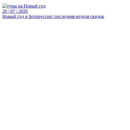
20 / 07 / 2026
Новый год в Белоруссии: последняя неделя скидок
0
С