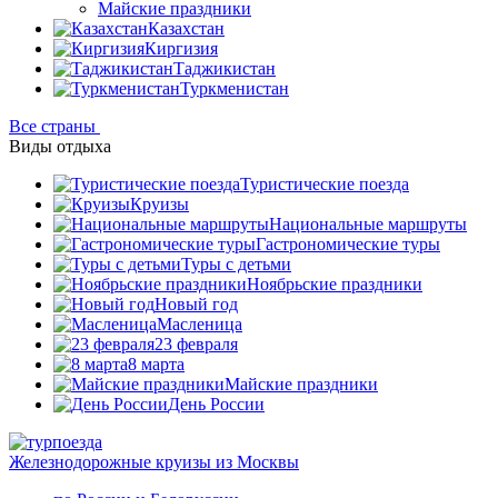
Майские праздники
Казахстан
Киргизия
Таджикистан
Туркменистан
Все страны
Виды отдыха
Туристические поезда
Круизы
Национальные маршруты
Гастрономические туры
Туры с детьми
Ноябрьские праздники
Новый год
Масленица
23 февраля
8 марта
Майские праздники
День России
Железнодорожные круизы из Москвы
Н
Р