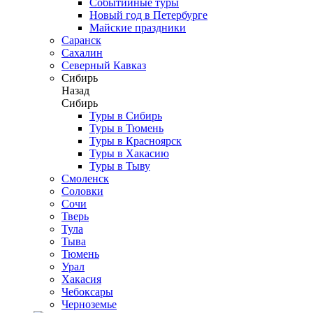
Событийные туры
Новый год в Петербурге
Майские праздники
Саранск
Сахалин
Северный Кавказ
Сибирь
Назад
Сибирь
Туры в Сибирь
Туры в Тюмень
Туры в Красноярск
Туры в Хакасию
Туры в Тыву
Смоленск
Соловки
Сочи
Тверь
Тула
Тыва
Тюмень
Урал
Хакасия
Чебоксары
Черноземье