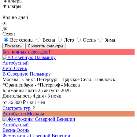
Фильтры
Фильтры
Кол-во дней
от
до
Сезон
Все сезоны
Весна
Лето
Осень
Зима
Показать
Сбросить фильтры
Без ночных переездов!
Автобусный
Лето-Осень
В Северную Пальмиру
Москва - Санкт-Петербург - Царское Село - Павловск -
*Ораниенбаум - *Петергоф - Москва
Ближайшая дата
25 августа 2026
Длительность
4 дня / 3 ночи
от 36 300 ₽
/ за 1 чел
Смотреть тур
Автобус из Москвы
Автобусный
Весна-Осень
Жемчужины Северной Венеции