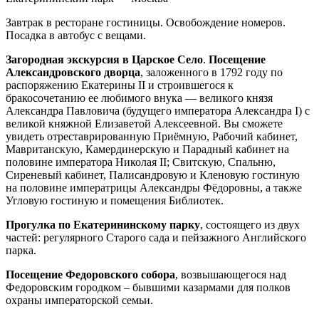
Завтрак в ресторане гостиницы. Освобождение номеров.
Посадка в автобус с вещами.
Загородная экскурсия в
Царское Село
.
Посещение
Александровского дворца
, заложенного в 1792 году по
распоряжению Екатерины II и строившегося к
бракосочетанию ее любимого внука — великого князя
Александра Павловича (будущего императора Александра I) с
великой княжной Елизаветой Алексеевной. Вы сможете
увидеть отреставрированную Приёмную, Рабочий кабинет,
Мавританскую, Камердинерскую и Парадный кабинет на
половине императора Николая II; Свитскую, Спальню,
Сиреневый кабинет, Палисандровую и Кленовую гостиную
на половине императрицы Александры Фёдоровны, а также
Угловую гостиную и помещения Библиотек.
Прогулка по Екатерининскому парку
, состоящего из двух
частей: регулярного Старого сада и пейзажного Английского
парка.
Посещение Федоровского собора
, возвышающегося над
Федоровским городком – бывшими казармами для полков
охраны императорской семьи.