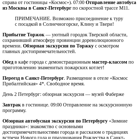
справа от гостиницы «Космос»). 07:00
Отправление автобуса
из Москвы в Санкт-Петербург
по скоростной трассе М11.
ПРИМЕЧАНИЕ. Возможно присоединение к туру
с посадкой в Солнечногорске, Клину и Твери!
Прибытие Торжок
— уютный городок Тверской области,
сохранивший атмосферу провинции дореволюционного
времени.
Обзорная экскурсия по Торжку
с осмотром
главных достопримечательностей.
Обед
в кафе города с демонстрационным
мастер-классом
по
приготовлению знаменитых пожарских котлет!
Переезд в Санкт-Петербург
. Размещение в отеле «Космос
Прибалтийская» 4*. Свободное время.
День 2
Петербург: обзорная экскурсия — музей Фаберже
Завтрак
в гостинице. 09:00 Отправление на экскурсионную
программу.
Обзорная автобусная экскурсия по Петербургу
«Зимние
праздники»: знакомство с основными
достопримечательностями города и рассказом о традициях
встречи Нового года и празднования Рождества в Санкт-