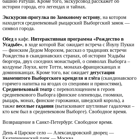
башню Ратуши. Кроме того, экскурсовод расскажет об
истории города, его легендах и тайнах.
Экскурсия-прогулка по Замковому острову
, на котором
находится средневековый рыцарский Выборгский замок —
символ города.
Обед
в кафе.
Интерактивная программа «Рождество в
Усадьбе»
, в ходе которой Вас ожидает встреча с Йоулу Пукки
— финским Дедом Морозом, рассказ о традициях встречи
Рождества в скандинавских странах, об истории Усадьбы
бюргера, двух соседних монастырей, о символах Выборга –
колдунье Лоухи, коте Тотти, монахах-францисканцах и
доминиканцах. Кроме того, вас ожидает
дегустация
знаменитого Выборгского кренделя и глёга
(скандинавского
горячего напитка на ягодах со специями и пряностями),
Средневековый театр
с перевоплощением в героев
средневекового Выборга (финские оленеводы, гномики,
рыцарь, монах, финские горожанки, шведский король), а
также
веселые гадания
(вытаскивают шутливые гадалочки –
кто кем был в средневековом Выборге). Свободное время.
Возвращение в Санкт-Петербург. Свободное время.
День 4
Царское село — Александровский дворец —
Екатерининский парк — Москва