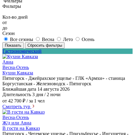
Фильтры
Фильтры
Кол-во дней
от
до
Сезон
Все сезоны
Весна
Лето
Осень
Показать
Сбросить фильтры
Гастрономический
Авиа
Весна-Осень
Кухни Кавказа
Пятигорск - Джейрахское ущелье - ГЛК «Армхи» - станица
Боргустанская - Железноводск - Пятигорск
Ближайшая дата
14 августа 2026
Длительность
3 дня / 2 ночи
от 42 700 ₽
/ за 1 чел
Смотреть тур
Весна-Осень
Ж/д или Авиа
В гости на Кавказ
Пятигорск - Чегемское ущелье - Приэльбрусье - Ингушетия -