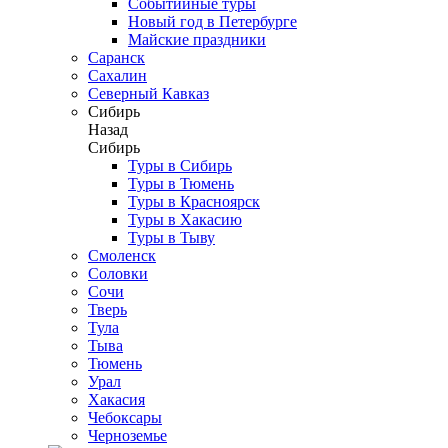
Событийные туры
Новый год в Петербурге
Майские праздники
Саранск
Сахалин
Северный Кавказ
Сибирь
Назад
Сибирь
Туры в Сибирь
Туры в Тюмень
Туры в Красноярск
Туры в Хакасию
Туры в Тыву
Смоленск
Соловки
Сочи
Тверь
Тула
Тыва
Тюмень
Урал
Хакасия
Чебоксары
Черноземье