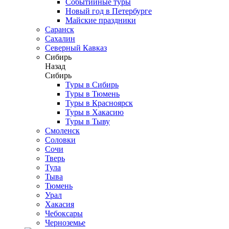
Событийные туры
Новый год в Петербурге
Майские праздники
Саранск
Сахалин
Северный Кавказ
Сибирь
Назад
Сибирь
Туры в Сибирь
Туры в Тюмень
Туры в Красноярск
Туры в Хакасию
Туры в Тыву
Смоленск
Соловки
Сочи
Тверь
Тула
Тыва
Тюмень
Урал
Хакасия
Чебоксары
Черноземье