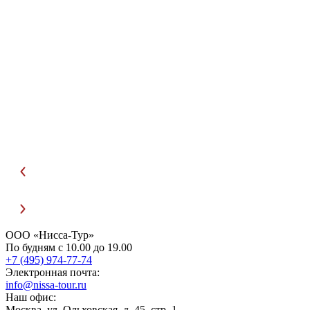
0
С
ООО «Нисса-Тур»
По будням с 10.00 до 19.00
+7 (495) 974-77-74
Электронная почта:
info@nissa-tour.ru
Наш офис:
Москва, ул. Ольховская, д. 45, стр. 1