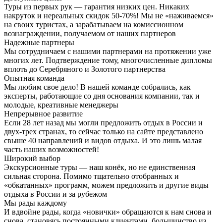
Туры из первых рук — гарантия низких цен. Никаких
накруток и нереальных скидок 50-70%! Мы не «наживаемся»
на своих туристах, а зарабатываем на комиссионном
вознаграждении, получаемом от наших партнеров
Надежные партнеры
Мы сотрудничаем с нашими партнерами на протяжении уже
многих лет. Подтверждение тому, многочисленные дипломы
вплоть до Серебряного и Золотого партнерства
Опытная команда
Мы любим свое дело! В нашей команде собрались, как
эксперты, работающие со дня основания компании, так и
молодые, креативные менеджеры
Непрерывное развитие
Если 28 лет назад мы могли предложить отдых в России и
двух-трех странах, то сейчас только на сайте представлено
свыше 40 направлений и видов отдыха. И это лишь малая
часть наших возможностей!
Широкий выбор
Экскурсионные туры — наш конёк, но не единственная
сильная сторона. Помимо тщательно отобранных и
«обкатанных» программ, можем предложить и другие виды
отдыха в России и за рубежом
Мы рады каждому
И вдвойне рады, когда «новички» обращаются к нам снова и
снова, становясь постоянными клиентами, большинство из