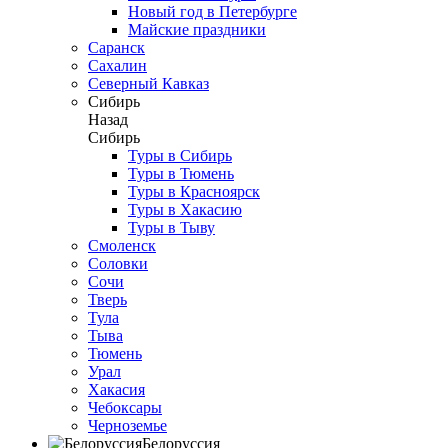
Новый год в Петербурге
Майские праздники
Саранск
Сахалин
Северный Кавказ
Сибирь
Назад
Сибирь
Туры в Сибирь
Туры в Тюмень
Туры в Красноярск
Туры в Хакасию
Туры в Тыву
Смоленск
Соловки
Сочи
Тверь
Тула
Тыва
Тюмень
Урал
Хакасия
Чебоксары
Черноземье
Белоруссия