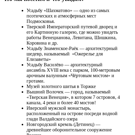
Усадьбу «Шахматово» — одно из самых
поэтических и атмосферных мест
Подмосковья.
Тверской Императорский путевой дворец и
его Картинную галерею, где можно увидеть
работы Венецианова, Левитана, Шишкина,
Коровина и др.
Усадьбу Знаменское-Раёк — архитектурный
шедевр, называемый «Ожерелье для
Елизаветы»
Усадьбу Василёво — архитектурный
ансамбль XVIII века с парком, 100-метровым
арочным валунным «Чёртовым мостом» и
гротами.
Музей золотного шитья в Торжке
Вышний Волочек — город, называемый
«Тверская Венеция», в котором 7 островов, 4
канала, 4 реки и более 40 мостов!
Иверский мужской монастырь,
расположенный на острове посреди водной
глади Валдайского озера
Новгородский кремль (Детинец) —
древнейшее оборонительное сооружение