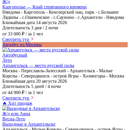
Ж/д
Каргополье — Край спрятанного времени
Няндома - Каргополь - Кенозерский нац. парк - с.Большие
Лядины - с.Ошевенское - с.Саунино - с.Архангело - Няндома
Ближайшая дата
14 августа 2026
Длительность
3 дня / 2 ночи
от 33 000 ₽
/ за 1 чел
Смотреть тур
Автобус из Москвы
Автобусный
Лето
Архангельск — место русской силы
Москва - Переславль-Залесский - Архангельск - Малые
Корелы - Северодвинск - остров Ягры - Холмогоры - Москва
Ближайшая дата
20 августа 2026
Длительность
5 дней / 4 ночи
от 44 900 ₽
/ за 1 чел
Смотреть тур
🔥 Хит продаж
Ж/д или Авиа
Весна-Лето
Выходные в Архангельске
Архангельск - Малые Корелы - Северодвинск - остров Ягры -