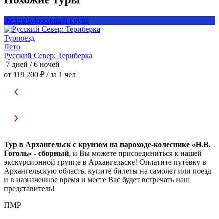
Железнодорожный круиз
Турпоезд
Т
Лето
Русский Север: Териберка
Р
7 дней / 6 ночей
7
от 119 200 ₽
/ за 1 чел
о
Тур в Архангельск с круизом на пароходе-колеснике «Н.В.
Гоголь»
-
сборный
, и Вы можете присоединиться к нашей
экскурсионной группе в Архангельске! Оплатите путёвку в
Архангельскую область, купите билеты на самолет или поезд
и в назначенное время и месте Вас будет встречать наш
представитель!
ПМР