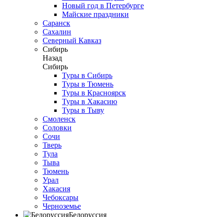
Новый год в Петербурге
Майские праздники
Саранск
Сахалин
Северный Кавказ
Сибирь
Назад
Сибирь
Туры в Сибирь
Туры в Тюмень
Туры в Красноярск
Туры в Хакасию
Туры в Тыву
Смоленск
Соловки
Сочи
Тверь
Тула
Тыва
Тюмень
Урал
Хакасия
Чебоксары
Черноземье
Белоруссия