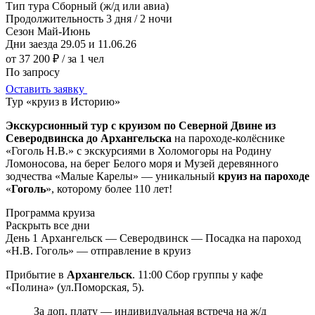
Тип тура
Сборный (ж/д или авиа)
Продолжительность
3 дня / 2 ночи
Сезон
Май-Июнь
Дни заезда
29.05 и 11.06.26
от 37 200 ₽
/ за 1 чел
По запросу
Оставить заявку
Тур «круиз в Историю»
Экскурсионный тур с круизом по Северной Двине из
Северодвинска до Архангельска
на пароходе-колёснике
«Гоголь Н.В.» с экскурсиями в Холомогоры на Родину
Ломоносова, на берег Белого моря и Музей деревянного
зодчества «Малые Карелы» — уникальный
круиз на пароходе
«
Гоголь
», которому более 110 лет!
Программа круиза
Раскрыть все дни
День 1
Архангельск — Северодвинск — Посадка на пароход
«Н.В. Гоголь» — отправление в круиз
Прибытие в
Архангельск
. 11:00 Сбор группы у кафе
«Полина» (ул.Поморская, 5).
За доп. плату — индивидуальная встреча на ж/д