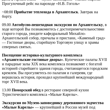
Прогулочный рейс на пароходе «Н.В. Гоголь»
~08:00
Прибытие теплохода в Архангельск
. Завтрак на
борту.
09.00
Автобусно-пешеходная экскурсия по Архангельску
, в
ходе которой Вы познакомитесь с достопримечательностями
старого города, увидите кафедральный Михайло-
Архангельский собор, причалы и пристани, «Каменый град»
— Гостиные дворы, старейшую Торговую улицу и храмы
северных святых.
Посещение историко-культурного комплекса
«Архангельские гостиные дворы»
. Купеческие палаты XVII
и парадные залы XIX века комплекса познакомят с богатой
историей старейшего здания города, считающегося городским
кремлем. Вы прогуляетесь по палатам и галереям, где
вершилась история, проходил крупнейший международный
торг XVII века.
13.00
Поморский обед
в ресторане северной кухни
Туристического комплекса «Малые Карелы».
Экскурсия по Музею-заповеднику деревянного зодчества
«Малые Карелы»
— крупнейший в России музей под