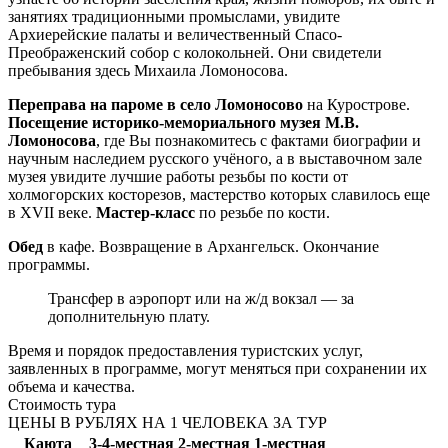
занятиях традиционными промыслами, увидите
Архиерейские палаты и величественный Спасо-
Преображенский собор с колокольней. Они свидетели
пребывания здесь Михаила Ломоносова.
Переправа на пароме в село Ломоносово
на Курострове.
Посещение историко-мемориального музея М.В.
Ломоносова
, где Вы познакомитесь с фактами биографии и
научным наследием русского учёного, а в выставочном зале
музея увидите лучшие работы резьбы по кости от
холмогорских косторезов, мастерство которых славилось еще
в ХVII веке.
Мастер-класс
по резьбе по кости.
Обед
в кафе. Возвращение в Архангельск. Окончание
программы.
Трансфер в аэропорт или на ж/д вокзал — за
дополнительную плату.
Время и порядок предоставления туристских услуг,
заявленных в программе, могут меняться при сохранении их
объема и качества.
Стоимость тура
ЦЕНЫ В РУБЛЯХ НА 1 ЧЕЛОВЕКА ЗА ТУР
Каюта
3-4-местная
2-местная
1-местная