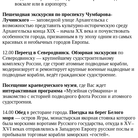
вокзале или в аэропорту.
Пешеходная экскурсия по проспекту Чумбарова-
Лучинского
— заповедной улице Архангельска с
возможностью представить культурно-историческую среду
Архангельска конца XIX – начала XX века и почувствовать
особенности города, признанным в ту эпоху одним из самых
красивых и необычных городов Европы.
12.00
Переезд в Северодвинск
.
Обзорная экскурсия
по
Северодвинску — крупнейшему судостроительному
комплексу России, где строят атомные подводные корабли,
модернизирует и ремонтирует крупные военные надводные и
подводные корабли, ведёт гражданское судостроение.
Посещение краеведческого музея
, где Вас ждет
интерактивная программа
«Музейная субмарина» и
знакомство с историей подводного флота России и атомного
судостроения.
14.00
Обед
в ресторане города.
Поездка на берег Белого
моря
— остров Ягры, монастырская якорная стоянка которого
была морскими воротами Русского государства, откуда в XV–
XVI веках отправлялись в Западную Европу русские послы и
прибывали торговые корабли заморских «гостей».