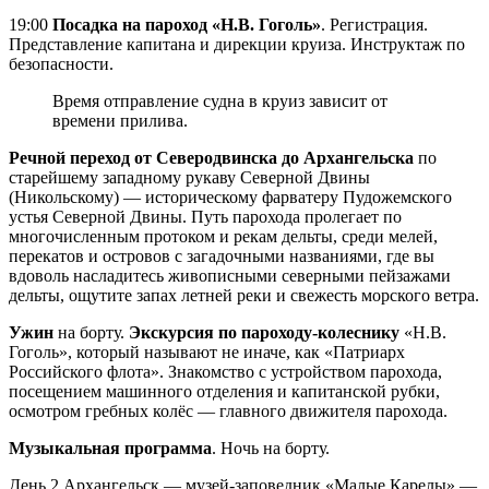
19:00
Посадка на пароход «Н.В. Гоголь»
. Регистрация.
Представление капитана и дирекции круиза. Инструктаж по
безопасности.
Время отправление судна в круиз зависит от
времени прилива.
Речной переход от Северодвинска до Архангельска
по
старейшему западному рукаву Северной Двины
(Никольскому) — историческому фарватеру Пудожемского
устья Северной Двины. Путь парохода пролегает по
многочисленным протоком и рекам дельты, среди мелей,
перекатов и островов с загадочными названиями, где вы
вдоволь насладитесь живописными северными пейзажами
дельты, ощутите запах летней реки и свежесть морского ветра.
Ужин
на борту.
Экскурсия по пароходу-колеснику
«Н.В.
Гоголь», который называют не иначе, как «Патриарх
Российского флота». Знакомство с устройством парохода,
посещением машинного отделения и капитанской рубки,
осмотром гребных колёс — главного движителя парохода.
Музыкальная программа
. Ночь на борту.
День 2
Архангельск — музей-заповедник «Малые Карелы» —