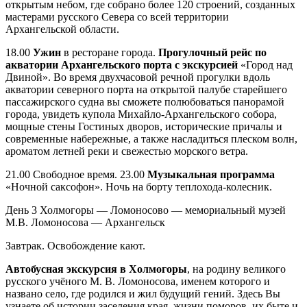
открытым небом, где собрано более 120 строений, созданных
мастерами русского Севера со всей территории
Архангельской области.
18.00
Ужин
в ресторане города.
Прогулочный рейс по
акватории Архангельского порта с экскурсией
«Город над
Двиной». Во время двухчасовой речной прогулки вдоль
акватории северного порта на открытой палубе старейшего
пассажирского судна вы сможете полюбоваться панорамой
города, увидеть купола Михайло-Архангельского собора,
мощные стены Гостиных дворов, исторические причалы и
современные набережные, а также насладиться плеском волн,
ароматом летней реки и свежестью морского ветра.
21.00 Свободное время. 23.00
Музыкальная программа
«Ночной саксофон». Ночь на борту теплохода-колесник.
День 3
Холмогоры — Ломоносово — мемориальный музей
М.В. Ломоносова — Архангельск
Завтрак. Освобождение кают.
Автобусная экскурсия в Холмогоры
, на родину великого
русского учёного М. В. Ломоносова, именем которого и
названо село, где родился и жил будущий гений. Здесь Вы
узнаете об истории заселения края, жизни поморов, их быте и