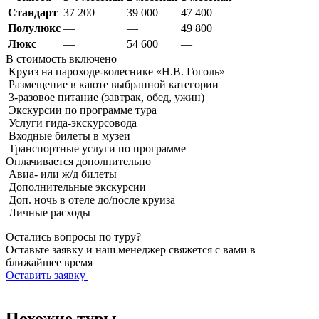
Стандарт
37 200
39 000
47 400
Полулюкс
—
—
49 800
Люкс
—
54 600
—
В стоимость
включено
Круиз на пароходе-колеснике «Н.В. Гоголь»
Размещение в каюте выбранной категории
3-разовое питание (завтрак, обед, ужин)
Экскурсии по программе тура
Услуги гида-экскурсовода
Входные билеты в музеи
Транспортные услуги по программе
Оплачивается
дополнительно
Авиа- или ж/д билеты
Дополнительные экскурсии
Доп. ночь в отеле до/после круиза
Личные расходы
Остались вопросы по туру?
Оставьте заявку и наш менеджер свяжется с вами в
ближайшее время
Оставить заявку
Похожие туры