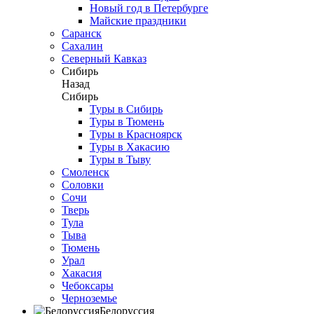
Новый год в Петербурге
Майские праздники
Саранск
Сахалин
Северный Кавказ
Сибирь
Назад
Сибирь
Туры в Сибирь
Туры в Тюмень
Туры в Красноярск
Туры в Хакасию
Туры в Тыву
Смоленск
Соловки
Сочи
Тверь
Тула
Тыва
Тюмень
Урал
Хакасия
Чебоксары
Черноземье
Белоруссия