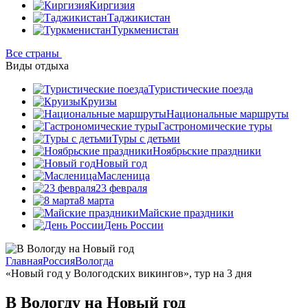
Киргизия
Таджикистан
Туркменистан
Все страны
Виды отдыха
Туристические поезда
Круизы
Национальные маршруты
Гастрономические туры
Туры с детьми
Ноябрьские праздники
Новый год
Масленица
23 февраля
8 марта
Майские праздники
День России
Главная
Россия
Вологда
«Новый год у Вологодских викингов», тур на 3 дня
В Вологду на Новый год