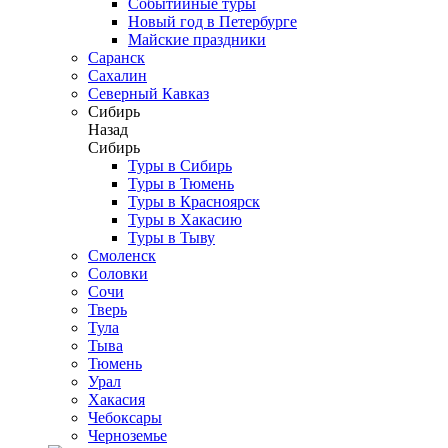
Событийные туры
Новый год в Петербурге
Майские праздники
Саранск
Сахалин
Северный Кавказ
Сибирь
Назад
Сибирь
Туры в Сибирь
Туры в Тюмень
Туры в Красноярск
Туры в Хакасию
Туры в Тыву
Смоленск
Соловки
Сочи
Тверь
Тула
Тыва
Тюмень
Урал
Хакасия
Чебоксары
Черноземье