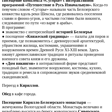
Посещение комплекса «Сугорье» с интерактивной
программой «Путешествие в Русь Изначальную».
Когда-то
певучим словом «Сугорье» называли часть Белозерского
княжества вдоль реки Шексна, где развивались поселения
славян и финно-угров, а частыми гостями были викинги,
следовавшие по пути «из варяг в арабы».
В программе:
● знакомство с интереснейшей
историей Белозерья
● посещение
«Княжеской гридницы»
— палаты для пиров и
приемов, где познакомитесь с древнерусской архитектурой,
убранством жилища, костюмами, украшениями и
вооружением времен Древней Руси XI-XIII веков. Здесь
оживут древнеславянские традиции и ритуалы проведения
военного совета князя и его дружины.
●
«Дом викингов»
в интерактивной форме представит
походный быт, знаменитое вооружение, костюмы, кухню,
традиции и ремесла в сопровождении звуков средневековой
скандинавской.
Переезд в
Кириллов
.
Обед
в кафе города.
Посещение Кирилло-Белозерского монастыря
—
жемчужины Вологодской области. Монастырь величаво и
незыблемо высится на берегу живописного
Сиверского