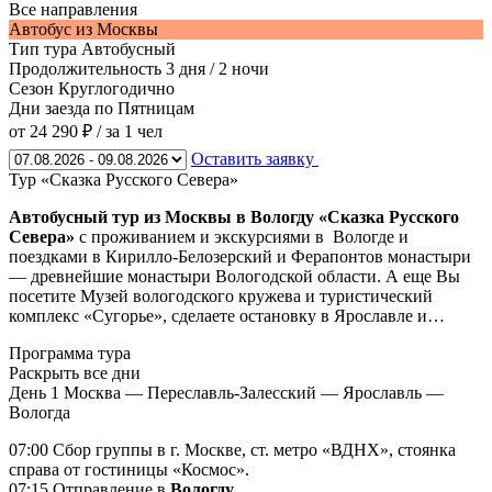
Все направления
Автобус из Москвы
Тип тура
Автобусный
Продолжительность
3 дня / 2 ночи
Сезон
Круглогодично
Дни заезда
по Пятницам
от 24 290 ₽
/ за 1 чел
Оставить заявку
Тур «Сказка Русского Севера»
Автобусный тур из Москвы в Вологду «Сказка Русского
Севера»
с проживанием и экскурсиями в Вологде и
поездками в Кирилло-Белозерский и Ферапонтов монастыри
— древнейшие монастыри Вологодской области. А еще Вы
посетите Музей вологодского кружева и туристический
комплекс «Сугорье», сделаете остановку в Ярославле и…
Программа тура
Раскрыть все дни
День 1
Москва — Переславль-Залесский — Ярославль —
Вологда
07:00 Сбор группы в г. Москве, ст. метро «ВДНХ», стоянка
справа от гостиницы «Космос».
07:15 Отправление в
Вологду
.