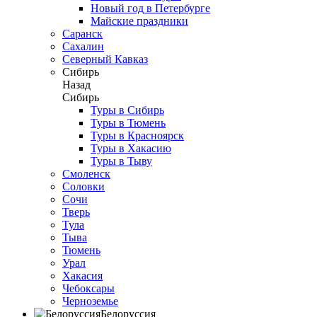
Новый год в Петербурге
Майские праздники
Саранск
Сахалин
Северный Кавказ
Сибирь
Назад
Сибирь
Туры в Сибирь
Туры в Тюмень
Туры в Красноярск
Туры в Хакасию
Туры в Тыву
Смоленск
Соловки
Сочи
Тверь
Тула
Тыва
Тюмень
Урал
Хакасия
Чебоксары
Черноземье
Белоруссия