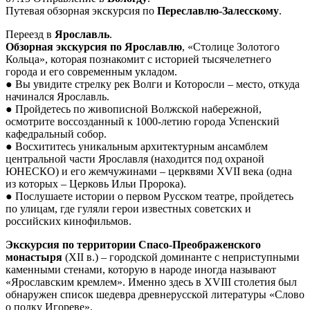
Путевая обзорная экскурсия по
Переславлю-Залесскому
.
Переезд в
Ярославль
.
Обзорная экскурсия по Ярославлю
, «Столице Золотого
Кольца», которая познакомит с историей тысячелетнего
города и его современным укладом.
● Вы увидите стрелку рек Волги и Которосли – место, откуда
начинался Ярославль.
● Пройдетесь по живописной Волжской набережной,
осмотрите воссозданный к 1000-летию города Успенский
кафедральный собор.
● Восхититесь уникальным архитектурным ансамблем
центральной части Ярославля (находится под охраной
ЮНЕСКО) и его жемчужинами – церквями XVII века (одна
из которых – Церковь Ильи Пророка).
● Послушаете истории о первом Русском театре, пройдетесь
по улицам, где гуляли герои известных советских и
российских кинофильмов.
Экскурсия по территории Спасо-Преображенского
монастыря
(XII в.) – городской доминанте с неприступными
каменными стенами, которую в народе иногда называют
«Ярославским кремлем». Именно здесь в XVIII столетия был
обнаружен список шедевра древнерусской литературы «Слово
о полку Игореве».