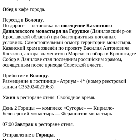
Обед
в кафе города.
Переезд в
Вологду
.
По дороге — остановка на
посещение Казанского
Даниловского монастыря на Горушке
(Даниловский р-он
Ярославской области) при благоприятных погодных
условиях. Самостоятельный осмотр территории монастыря.
Казанский храм возведён по проекту Василия Антоновича
Косякова, автора знаменитого Морского собора в Кронштадте.
Собор в Данилове стал последним российским храмом,
освященным после прихода Советской власти.
Прибытие в
Вологду
.
Размещение в гостинице «Атриум» 4* (номер реестровой
записи С352024021963).
Ужин
в ресторане отеля. Свободное время.
День 2
Горицы — комплекс «Сугорье» — Кирилло-
Белозерский монастырь — Ферапонтов монастырь
07:00
Завтрак
в ресторане отеля.
Отправление в
Горицы
.