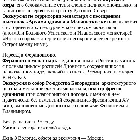
озера
, его белокаменные стены словно целиком опоясывают и
защищают невероятную красоту Русского Севера.
Экскурсия по территории монастыря с посещением
выставок «Архимандричьи и Монашеские кельи»
знакомит
с историей и архитектурным комплексом монастыря
(ансамбли Большого Успенского и Ивановского монастырей,
«Нового города» и территория несохранившейся крепости
Острог между ними).
Переезд в
Ферапонтово
.
Ферапонтов монастырь
– единственный в России памятник
с полным циклом росписей Дионисия, сохранившихся в
первозданном виде, включён в список Всемирного наследия
ЮНЕСКО.
Экскурсия в собор Рождества Богородицы
, архитектурного
центра и места притяжения монастыря,
осмотр фресок
Дионисия
(при благоприятной погоде). Именно в нем
практически без изменений сохранились фрески конца XV
века, выполненные Дионисием с сыновьями Феодосием и
Владимиром.
Возвращение в Вологду.
Ужин
в ресторане отеля/города.
День 3
Вологда, обзорная экскурсия — Москва