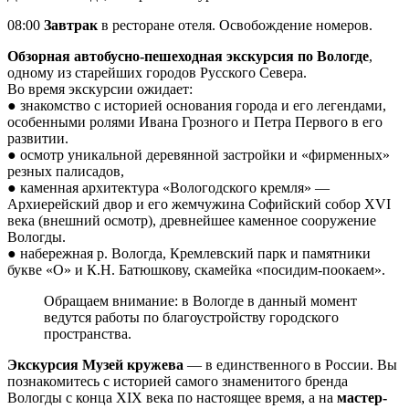
08:00
Завтрак
в ресторане отеля. Освобождение номеров.
Обзорная автобусно-пешеходная экскурсия по Вологде
,
одному из старейших городов Русского Севера.
Во время экскурсии ожидает:
● знакомство с историей основания города и его легендами,
особенными ролями Ивана Грозного и Петра Первого в его
развитии.
● осмотр уникальной деревянной застройки и «фирменных»
резных палисадов,
● каменная архитектура «Вологодского кремля» —
Архиерейский двор и его жемчужина Софийский собор XVI
века (внешний осмотр), древнейшее каменное сооружение
Вологды.
● набережная р. Вологда, Кремлевский парк и памятники
букве «О» и К.Н. Батюшкову, скамейка «посидим-поокаем».
Обращаем внимание: в Вологде в данный момент
ведутся работы по благоустройству городского
пространства.
Экскурсия Музей кружева
— в единственного в России. Вы
познакомитесь с историей самого знаменитого бренда
Вологды с конца XIX века по настоящее время, а на
мастер-