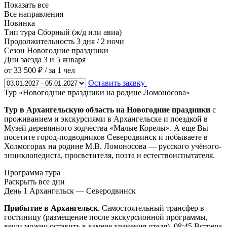
Показать все
Все направления
Новинка
Тип тура
Сборный (ж/д или авиа)
Продолжительность
3 дня / 2 ночи
Сезон
Новогодние праздники
Дни заезда
3 и 5 января
от 33 500 ₽
/ за 1 чел
Оставить заявку
Тур «Новогодние праздники на родине Ломоносова»
Тур в Архангельскую область на Новогодние праздники
с
проживанием и экскурсиями в Архангельске и поездкой в
Музей деревянного зодчества «Малые Корелы». А еще Вы
посетите город-подводников Северодвинск и побываете в
Холмогорах на родине М.В. Ломоносова — русского учёного-
энциклопедиста, просветителя, поэта и естествоиспытателя.
Программа тура
Раскрыть все дни
День 1
Архангельск — Северодвинск
Прибытие в Архангельск
. Самостоятельный трансфер в
гостиницу (размещение после экскурсионной программы,
вещи можно оставить в камере хранения отеля). 08:45 Встреча