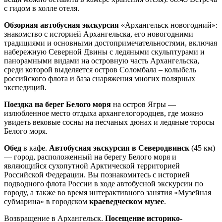
с гидом в холле отеля.
Обзорная автобусная экскурсия
«Архангельск новогодний»:
знакомство с историей Архангельска, его новогодними
традициями и основными достопримечательностями, включая
набережную Северной Двины с ледяными скульптурами и
панорамными видами на островную часть Архангельска,
среди которой выделяется остров Соломбала – колыбель
российского флота и база снаряжения многих полярных
экспедиций.
Поездка на берег Белого моря
на остров Ягры —
излюбленное место отдыха архангелогородцев, где можно
увидеть вековые сосны на песчаных дюнах и ледяные торосы
Белого моря.
Обед
в кафе.
Автобусная экскурсия в Северодвинск
(45 км)
— город, расположенный на берегу Белого моря и
являющийся сухопутной Арктической территорией
Российской Федерации. Вы познакомитесь с историей
подводного флота России в ходе автобусной экскурсии по
городу, а также во время интерактивного занятия «Музейная
субмарина» в городском
краеведческом музее
.
Возвращение в Архангельск.
Посещение историко-