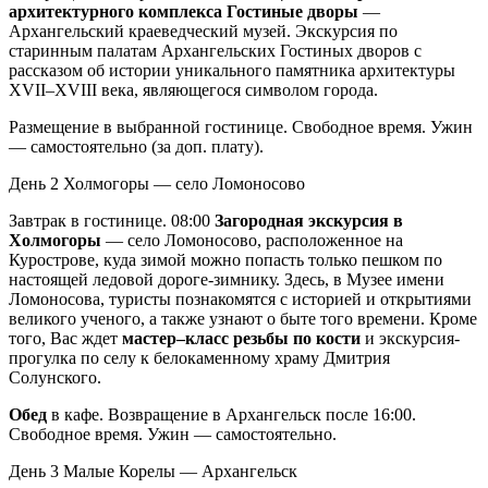
архитектурного комплекса Гостиные дворы
—
Архангельский краеведческий музей. Экскурсия по
старинным палатам Архангельских Гостиных дворов с
рассказом об истории уникального памятника архитектуры
XVII–XVIII века, являющегося символом города.
Размещение в выбранной гостинице. Свободное время. Ужин
— самостоятельно (за доп. плату).
День 2
Холмогоры — село Ломоносово
Завтрак в гостинице. 08:00
Загородная экскурсия в
Холмогоры
— село Ломоносово, расположенное на
Курострове, куда зимой можно попасть только пешком по
настоящей ледовой дороге-зимнику. Здесь, в Музее имени
Ломоносова, туристы познакомятся с историей и открытиями
великого ученого, а также узнают о быте того времени. Кроме
того, Вас ждет
мастер–класс резьбы по кости
и экскурсия-
прогулка по селу к белокаменному храму Дмитрия
Солунского.
Обед
в кафе. Возвращение в Архангельск после 16:00.
Свободное время. Ужин — самостоятельно.
День 3
Малые Корелы — Архангельск