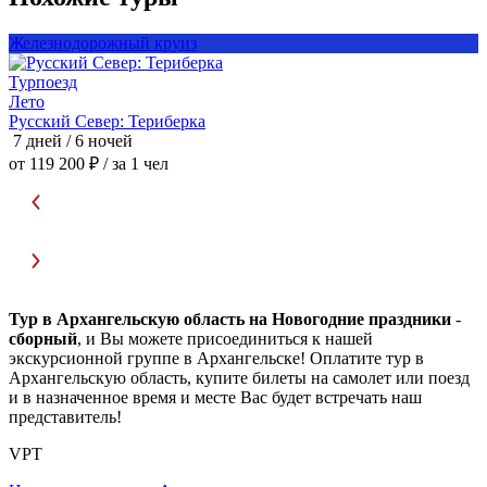
Железнодорожный круиз
Турпоезд
Т
Лето
Русский Север: Териберка
Р
7 дней / 6 ночей
7
от 119 200 ₽
/ за 1 чел
о
Тур в Архангельскую область на Новогодние праздники
-
сборный
, и Вы можете присоединиться к нашей
экскурсионной группе в Архангельске! Оплатите тур в
Архангельскую область, купите билеты на самолет или поезд
и в назначенное время и месте Вас будет встречать наш
представитель!
VPT