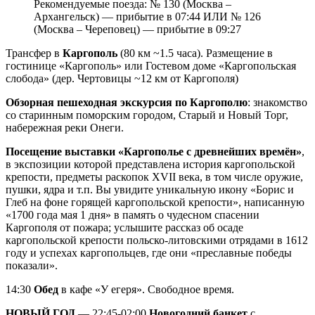
Рекомендуемые поезда: № 130 (Москва –
Архангельск) — прибытие в 07:44 ИЛИ № 126
(Москва – Череповец) — прибытие в 09:27
Трансфер в
Каргополь
(80 км ~1.5 часа). Размещение в
гостинице «Каргополь» или Гостевом доме «Каргопольская
слобода» (дер. Чертовицы ~12 км от Каргополя)
Обзорная пешеходная экскурсия по Каргополю
: знакомство
со старинным поморским городом, Старый и Новый Торг,
набережная реки Онеги.
Посещение выставки «Каргополье с древнейших времён»
,
в экспозиции которой представлена история каргопольской
крепости, предметы раскопок XVII века, в том числе оружие,
пушки, ядра и т.п. Вы увидите уникальную икону «Борис и
Глеб на фоне горящей каргопольской крепости», написанную
«1700 года мая 1 дня» в память о чудесном спасении
Каргополя от пожара; услышите рассказ об осаде
каргопольской крепости польско-литовскими отрядами в 1612
году и успехах каргопольцев, где они «преславные победы
показали».
14:30
Обед
в кафе «У егеря». Свободное время.
НОВЫЙ ГОД
— 22:45-02:00
Новогодний банкет
с