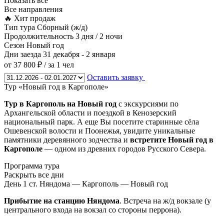
Показать все
Все направления
🔥 Хит продаж
Тип тура
Сборный (ж/д)
Продолжительность
3 дня / 2 ночи
Сезон
Новый год
Дни заезда
31 декабря - 2 января
от 37 800 ₽
/ за 1 чел
Оставить заявку
Тур «Новый год в Каргополе»
Тур в Каргополь на Новый год
с экскурсиями по
Архангельской области и поездкой в Кенозерский
национальный парк. А еще Вы посетите старинные сёла
Ошевенской волости и Поонежья, увидите уникальные
памятники деревянного зодчества и
встретите Новый год в
Каргополе
— одном из древних городов Русского Севера.
Программа тура
Раскрыть все дни
День 1
ст. Няндома — Каргополь — Новый год
Прибытие на станцию Няндома
. Встреча на ж/д вокзале (у
центрального входа на вокзал со стороны перрона).