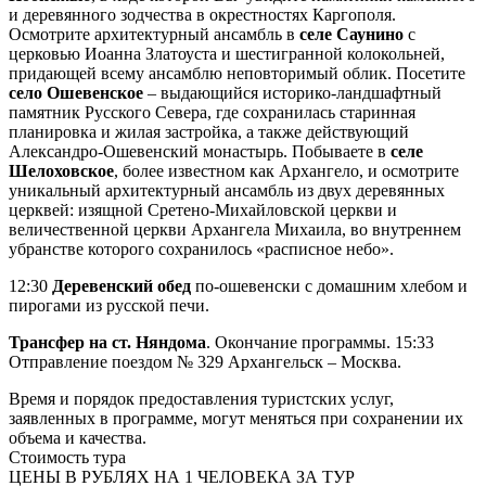
и деревянного зодчества в окрестностях Каргополя.
Осмотрите архитектурный ансамбль в
селе Саунино
с
церковью Иоанна Златоуста и шестигранной колокольней,
придающей всему ансамблю неповторимый облик. Посетите
село Ошевенское
– выдающийся историко-ландшафтный
памятник Русского Севера, где сохранилась старинная
планировка и жилая застройка, а также действующий
Александро-Ошевенский монастырь. Побываете в
селе
Шелоховское
, более известном как Архангело, и осмотрите
уникальный архитектурный ансамбль из двух деревянных
церквей: изящной Сретено-Михайловской церкви и
величественной церкви Архангела Михаила, во внутреннем
убранстве которого сохранилось «расписное небо».
12:30
Деревенский обед
по-ошевенски с домашним хлебом и
пирогами из русской печи.
Трансфер на ст. Няндома
. Окончание программы. 15:33
Отправление поездом № 329 Архангельск – Москва.
Время и порядок предоставления туристских услуг,
заявленных в программе, могут меняться при сохранении их
объема и качества.
Стоимость тура
ЦЕНЫ В РУБЛЯХ НА 1 ЧЕЛОВЕКА ЗА ТУР