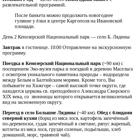
развлекательной программой.
После банкета можно продолжить новогоднее
гуляние у ёлки в центре Каргополя на Ивановской
площади.
День 2
Кенозерский Национальный парк — село Б. Лядины
Завтрак
в гостинице. 10:00 Отправление на экскурсионную
программу.
Поездка в Кенозерский Национальный парк
(~90 км) с
посещением Эко-музея парка и поездкой в деревню Масельга
с осмотром уникального памятника природы – водораздела
между Белым и Балтийским морями. Кроме того, Вы
побываете на Хижгоре – самой высокой точке округи, где
находится церковь св. преподобного Александра Свирского
XIX века, со звонницы которого открывается великолепный
вид на заснеженную округу.
Переезд в село Большие Лядины
(~40 км).
Обед с блюдами
северной кухни
(борщ из мяса лося, картофель запечённый
по-деревенски, судак запечённый в сметане, ряпус жареный,
котлеты из мяса лося, грузди соленые, подьёлыши, хлеб
домашний, морс, травяной чай).