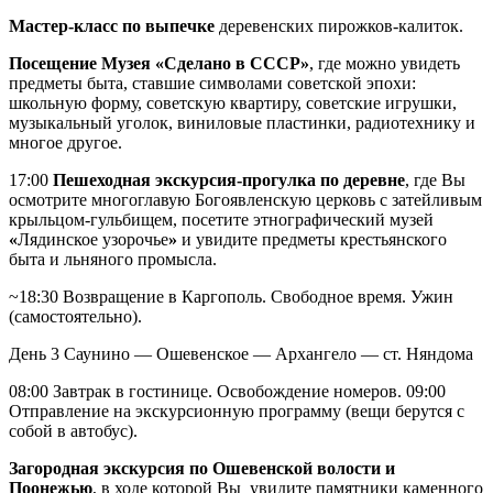
Мастер-класс по выпечке
деревенских пирожков-калиток.
Посещение Музея «Сделано в СССР»
, где можно увидеть
предметы быта, ставшие символами советской эпохи:
школьную форму, советскую квартиру, советские игрушки,
музыкальный уголок, виниловые пластинки, радиотехнику и
многое другое.
17:00
Пешеходная экскурсия-прогулка по деревне
, где Вы
осмотрите многоглавую Богоявленскую церковь с затейливым
крыльцом-гульбищем, посетите этнографический музей
«
Лядинское узорочье
»
и увидите предметы крестьянского
быта и льняного промысла.
~18:30 Возвращение в Каргополь. Свободное время. Ужин
(самостоятельно).
День 3
Саунино — Ошевенское — Архангело — ст. Няндома
08:00 Завтрак в гостинице. Освобождение номеров. 09:00
Отправление на экскурсионную программу (вещи берутся с
собой в автобус).
Загородная экскурсия по Ошевенской волости и
Поонежью
, в ходе которой Вы увидите памятники каменного