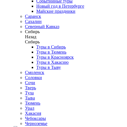
Событийные туры
Новый год в Петербурге
Майские праздники
Саранск
Сахалин
Северный Кавказ
Сибирь
Назад
Сибирь
Туры в Сибирь
Туры в Тюмень
Туры в Красноярск
Туры в Хакасию
Туры в Тыву
Смоленск
Соловки
Сочи
Тверь
Тула
Тыва
Тюмень
Урал
Хакасия
Чебоксары
Черноземье