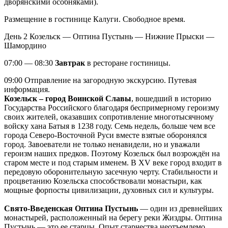
дворянскими особняками).
Размещение в гостинице Калуги. Свободное время.
День 2
Козельск — Оптина Пустынь — Нижние Прыски —
Шамордино
07:00 — 08:30
Завтрак
в ресторане гостиницы.
09:00 Отправление на загородную экскурсию. Путевая
информация.
Козельск – город Воинской Славы
, вошедший в историю
Государства Российского благодаря беспримерному героизму
своих жителей, оказавших сопротивление многотысячному
войску хана Батыя в 1238 году. Семь недель, больше чем все
города Северо-Восточной Руси вместе взятые оборонялся
город. Завоеватели не только ненавидели, но и уважали
героизм наших предков. Поэтому Козельск был возрождён на
старом месте и под старым именем. В XV веке город входит в
передовую оборонительную засечную черту. Стабильности и
процветанию Козельска способствовали монастыри, как
мощные форпосты цивилизации, духовных сил и культуры.
Свято-Введенская Оптина Пустынь
— один из древнейших
монастырей, расположенный на берегу реки Жиздры. Оптина
Пустынь — это ее старцы. Опыт старчества неотъемлемо