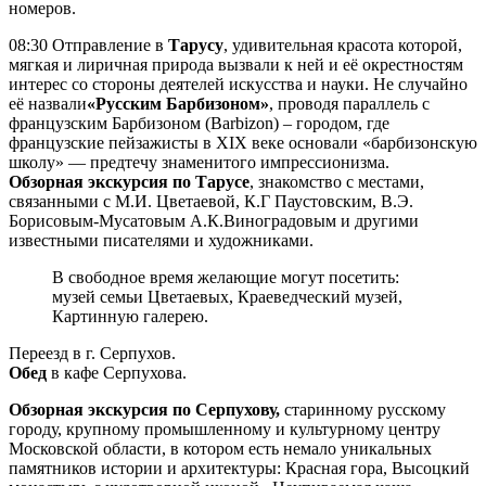
номеров.
08:30
Отправление в
Тарусу
, удивительная красота которой,
мягкая и лиричная природа вызвали к ней и её окрестностям
интерес со стороны деятелей искусства и науки. Не случайно
её назвали
«Русским Барбизоном»
, проводя параллель с
французским Барбизоном (Barbizon) – городом, где
французские пейзажисты в XIX веке основали «барбизонскую
школу» — предтечу знаменитого импрессионизма.
Обзорная экскурсия по Тарусе
, знакомство с местами,
связанными с М.И. Цветаевой, К.Г Паустовским, В.Э.
Борисовым-Мусатовым А.К.Виноградовым и другими
известными писателями и художниками.
В свободное время желающие могут посетить:
музей семьи Цветаевых, Краеведческий музей,
Картинную галерею.
Переезд в г. Серпухов.
Обед
в кафе Серпухова.
Обзорная экскурсия по
Серпухову,
старинному русскому
городу, крупному промышленному и культурному центру
Московской области, в котором есть немало уникальных
памятников истории и архитектуры: Красная гора, Высоцкий