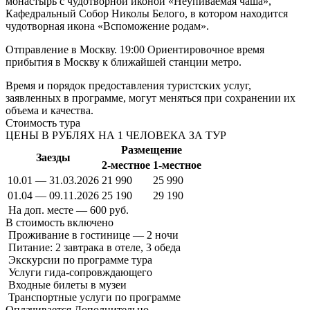
монастырь с чудотворной иконой «Неупиваемая чаша»,
Кафедральный Собор Николы Белого, в котором находится
чудотворная икона «Вспоможение родам».
Отправление в Москву.
19:00
Ориентировочное время
прибытия в Москву к ближайшей станции метро.
Время и порядок предоставления туристских услуг,
заявленных в программе, могут меняться при сохранении их
объема и качества.
Стоимость тура
ЦЕНЫ В РУБЛЯХ НА 1 ЧЕЛОВЕКА ЗА ТУР
Размещение
Заезды
2-местное
1-местное
10.01 — 31.03.2026
21 990
25 990
01.04 — 09.11.2026
25 190
29 190
На доп. месте — 600 руб.
В стоимость
включено
Проживание в гостинице — 2 ночи
Питание: 2 завтрака в отеле, 3 обеда
Экскурсии по программе тура
Услуги гида-сопровждающего
Входные билеты в музеи
Транспортные услуги по программе
Оплачивается
Дополнительно