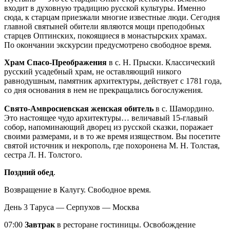
входит в духовную традицию русской культуры. Именно
сюда, к старцам приезжали многие известные люди. Сегодня
главной святыней обители являются мощи преподобных
старцев Оптинских, покоящиеся в монастырских храмах.
По окончании экскурсии предусмотрено свободное время.
Храм Спасо-Преображения
в с. Н. Прыски. Классический
русский усадебный храм, не оставляющий никого
равнодушным, памятник архитектуры, действует с 1781 года,
со дня основания в нем не прекращались богослужения.
Свято-Амвросиевская женская обитель
в с. Шамордино.
Это настоящее чудо архитектуры… величавый 15-главый
собор, напоминающий дворец из русской сказки, поражает
своими размерами, и в то же время изяществом. Вы посетите
святой источник и некрополь, где похоронена М. Н. Толстая,
сестра Л. Н. Толстого.
Поздний обед
.
Возвращение в Калугу. Свободное время.
День 3
Таруса — Серпухов — Москва
07:00
Завтрак
в ресторане гостиницы. Освобождение