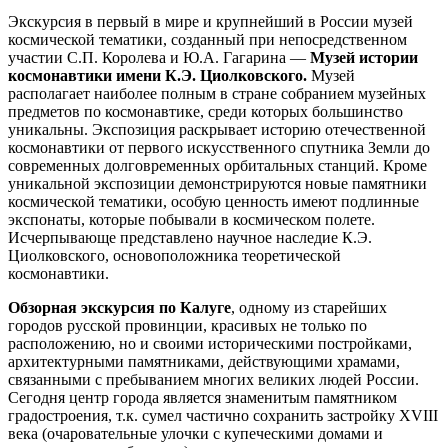
Экскурсия в первый в мире и крупнейший в России музей
космической тематики, созданный при непосредственном
участии С.П. Королева и Ю.А. Гагарина —
Музей истории
космонавтики имени К.Э. Циолковского.
Музей
располагает наиболее полным в стране собранием музейных
предметов по космонавтике, среди которых большинство
уникальны. Экспозиция раскрывает историю отечественной
космонавтики от первого искусственного спутника Земли до
современных долговременных орбитальных станций. Кроме
уникальной экспозиции демонстрируются новые памятники
космической тематики, особую ценность имеют подлинные
экспонаты, которые побывали в космическом полете.
Исчерпывающе представлено научное наследие К.Э.
Циолковского, основоположника теоретической
космонавтики.
Обзорная экскурсия по Калуге
, одному из старейших
городов русской провинции, красивых не только по
расположению, но и своими историческими постройками,
архитектурными памятниками, действующими храмами,
связанными с пребыванием многих великих людей России.
Сегодня центр города является знаменитым памятником
градостроения, т.к. сумел частично сохранить застройку XVIII
века (очаровательные улочки с купеческими домами и