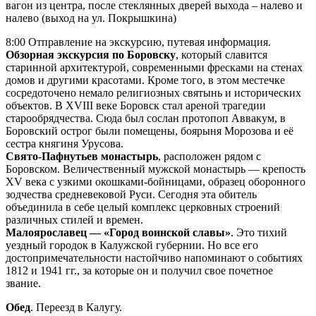
вагон из центра, после стеклянных дверей выхода – налево и
налево (выход на ул. Покрышкина)
8:00 Отправление на экскурсию, путевая информация.
Обзорная экскурсия по Боровску
, который славится
старинной архитектурой, современными фресками на стенах
домов и другими красотами. Кроме того, в этом местечке
сосредоточено немало религиозных святынь и исторических
объектов. В XVIII веке Боровск стал ареной трагедии
старообрядчества. Сюда был сослан протопоп Аввакум, в
Боровский острог были помещены, боярыня Морозова и её
сестра княгиня Урусова.
Свято-Пафнутьев монастырь
, расположен рядом с
Боровском. Величественный мужской монастырь — крепость
XV века с узкими окошками-бойницами, образец оборонного
зодчества средневековой Руси. Сегодня эта обитель
объединила в себе целый комплекс церковных строений
различных стилей и времен.
Малоярославец — «Город воинской славы»
. Это тихий
уездный городок в Калужской губернии. Но все его
достопримечательности настойчиво напоминают о событиях
1812 и 1941 гг., за которые он и получил свое почетное
звание.
Обед
. Переезд в Калугу.