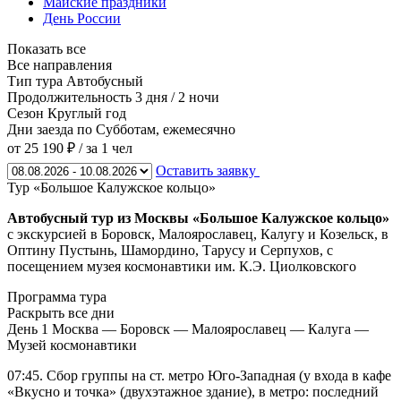
Майские праздники
День России
Показать все
Все направления
Тип тура
Автобусный
Продолжительность
3 дня / 2 ночи
Сезон
Круглый год
Дни заезда
по Субботам, ежемесячно
от 25 190 ₽
/ за 1 чел
Оставить заявку
Тур «Большое Калужское кольцо»
Автобусный тур из Москвы «Большое Калужское кольцо»
с экскурсией в Боровск, Малоярославец, Калугу и Козельск, в
Оптину Пустынь, Шамордино, Тарусу и Серпухов, с
посещением музея космонавтики им. К.Э. Циолковского
Программа тура
Раскрыть все дни
День 1
Москва — Боровск — Малоярославец — Калуга —
Музей космонавтики
07:45. Сбор группы на ст. метро Юго-Западная (у входа в кафе
«Вкусно и точка» (двухэтажное здание), в метро: последний