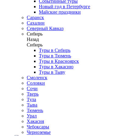
Событийные туры
Новый год в Петербурге
Майские праздники
Саранск
Сахалин
Северный Кавказ
Сибирь
Назад
Сибирь
Туры в Сибирь
Туры в Тюмень
Туры в Красноярск
Туры в Хакасию
Туры в Тыву
Смоленск
Соловки
Сочи
Тверь
Тула
Тыва
Тюмень
Урал
Хакасия
Чебоксары
Черноземье