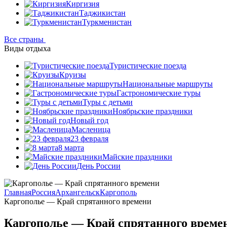
Киргизия
Таджикистан
Туркменистан
Все страны
Виды отдыха
Туристические поезда
Круизы
Национальные маршруты
Гастрономические туры
Туры с детьми
Ноябрьские праздники
Новый год
Масленица
23 февраля
8 марта
Майские праздники
День России
Главная
Россия
Архангельск
Каргополь
Каргополье — Край спрятанного времени
Каргополье — Край спрятанного време