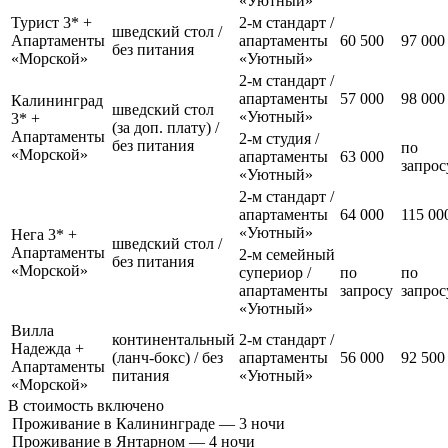
«Уютный»
Турист 3* +
2-м стандарт /
шведский стол /
Апартаменты
апартаменты
60 500
97 000
без питания
«Морской»
«Уютный»
2-м стандарт /
апартаменты
57 000
98 000
Калининград
шведский стол
«Уютный»
3* +
(за доп. плату) /
Апартаменты
2-м студия /
без питания
по
«Морской»
апартаменты
63 000
запрос
«Уютный»
2-м стандарт /
апартаменты
64 000
115 0
«Уютный»
Нега 3* +
шведский стол /
Апартаменты
2-м семейный
без питания
«Морской»
супериор /
по
по
апартаменты
запросу
запрос
«Уютный»
Вилла
континентальный
2-м стандарт /
Надежда +
(ланч-бокс) / без
апартаменты
56 000
92 500
Апартаменты
питания
«Уютный»
«Морской»
В стоимость
включено
Проживание в Калининграде — 3 ночи
Проживание в Янтарном — 4 ночи