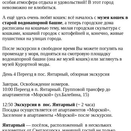
особая атмосфера отдыха и удовольствий! В этот город
невозможно не влюбиться.
А ещё здесь очень любят кошек: всё началось с
музея кошек в
старой водонапорной башне
, а теперь городские дома
расписаны на кошачью тему, милая городская скульптура с
кошками, кошачий городок с котофейней и, конечно, живые
пушистики на улицах города.
После экскурсии в свободное время Вы можете погулять на
променаде у моря, подняться на смотровую площадку
водонапорной башни (она же музей кошек) или заглянуть в
музей Курортной моды.
День 4
Переезд в пос. Янтарный, обзорная экскурсия
Завтрак. Освобождение номеров.
10:00 Переезд в п. Янтарный. Групповой трансфер до
апартаментов «Морской» (ул.Балебина, 15)
12:50
Экскурсия в пос. Янтарный
(~ 2 часа)
Посадка осуществляется от апартаментов «Морской».
Заселение в апартаменты «Морской» после экскурсии.
Янтарный
— посёлок, расположенный в нескольких
километрах от Светлогорска, манящий гостей не только