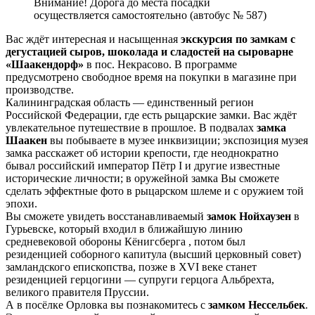
Внимание! Дорога до места посадки
осуществляется самостоятельно (автобус № 587)
Вас ждёт интересная и насыщенная
экскурсия по замкам с
дегустацией сыров, шоколада и сладостей на сыроварне
«Шаакендорф»
в пос. Некрасово. В программе
предусмотрено свободное время на покупки в магазине при
производстве.
Калининградская область — единственный регион
Российской Федерации, где есть рыцарские замки. Вас ждёт
увлекательное путешествие в прошлое. В подвалах
замка
Шаакен
вы побываете в музее инквизиции; экспозиция музея
замка расскажет об истории крепости, где неоднократно
бывал российский император Пётр I и другие известные
исторические личности; в оружейной замка Вы сможете
сделать эффектные фото в рыцарском шлеме и с оружием той
эпохи.
Вы сможете увидеть восстанавливаемый
замок Нойхаузен
в
Гурьевске, который входил в ближайшую линию
средневековой обороны Кёнигсберга , потом был
резиденцией соборного капитула (высший церковный совет)
замландского епископства, позже в XVI веке станет
резиденцией герцогини — супруги герцога Альбрехта,
великого правителя Пруссии.
А в посёлке Орловка вы познакомитесь с
замком Нессельбек
.