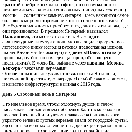
красотой прибрежных ландшафтов, но и возможностью
познакомиться с одной из уникальных природных сокровищ
России — солнечным камнем, янтарём. Здесь находится самое
большое в мире месторождение этого солнечного камня. У
Вас будет возможность приобрести изделия из янтаря там, где
они производятся. В прошлом Янтарный назывался
Пальмникен
, это место с историей. Вы увидите
архитектурные «жемчужинки», украшающие город: старую
лютеранскую кирху (сегодня русская православная церковь
иконы Казанской Богоматери) и
здание «Шлосс-отеля»
(в
прошлом дом богатого владельца горнодобывающего
предприятия). К морю Вы выйдите через
парк им. Морица
Беккера
с вековыми деревьями.
Особое внимание заслуживает пляж посёлка Янтарный,
получивший престижную награду «Голубой флаг» за чистоту
и качество инфраструктуры начиная с 2016 года.
День 5
Свободный день в Янтарном
Это идеальное время, чтобы отдохнуть душой и телом,
наслаждаясь спокойствием побережья Балтийского моря в
поселке Янтарный или уютом пляжа озера Синявинского,
укрытого зеленью густых деревьев вдали от городской суеты.
Здесь нет роскошных заведений и дорогих ресторанов, лишь
чистая природа, тихое журчание волн и спокойствие,