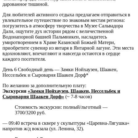
дарованное тишиной.
Для любителей активного отдыха предлагаем отправиться в
увлекательное путешествие по знаковым местам региона:
погрузитесь в атмосферу творчества в Музее Сальвадора
Дали, ощутите дух истории рядом с величественной
Водонапорной башней Пальмникен, насладитесь
умиротворением в Храме Казанской Божьей Матери,
приобретите сувенир из янтаря в Янтарной лагуне. Эти места
вдохновляют, впечатляют и навсегда остаются в сердце
каждого посетителя.
День 6
Свободный день — Замки Нойхаузен, Шаакен,
Нессельбек и Сыроварня Шаакен Дорф*
По желанию за дополнительную плату:
Экскурсия
«Замки Нойхаузен, Шаакен, Нессельбек и
Сыроварня Шаакен Дорф»
(~ 7-8 часов)
Стоимость экскурсии: полный/льготный —
3700/3200 руб.
— 09:40 встреча в сквере у скульптуры «Царевна-Лягушка»
напротив ж/д вокзала (ул. Ленина, 32).