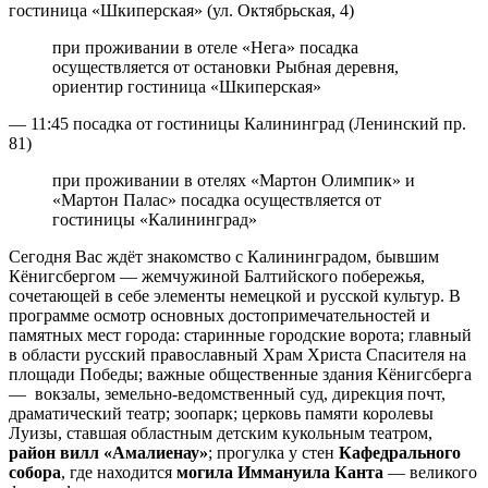
гостиница «Шкиперская» (ул. Октябрьская, 4)
при проживании в отеле «Нега» посадка
осуществляется от остановки Рыбная деревня,
ориентир гостиница «Шкиперская»
— 11:45 посадка от гостиницы Калининград (Ленинский пр.
81)
при проживании в отелях «Мартон Олимпик» и
«Мартон Палас» посадка осуществляется от
гостиницы «Калининград»
Сегодня Вас ждёт знакомство с Калининградом, бывшим
Кёнигсбергом — жемчужиной Балтийского побережья,
сочетающей в себе элементы немецкой и русской культур. В
программе осмотр основных достопримечательностей и
памятных мест города: старинные городские ворота; главный
в области русский православный Храм Христа Спасителя на
площади Победы; важные общественные здания Кёнигсберга
— вокзалы, земельно-ведомственный суд, дирекция почт,
драматический театр; зоопарк; церковь памяти королевы
Луизы, ставшая областным детским кукольным театром,
район вилл «Амалиенау»
; прогулка у стен
Кафедрального
собора
, где находится
могила Иммануила Канта
— великого