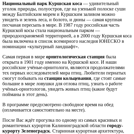
Национальный парк Куршская коса
— удивительный
уголок природы, полуостров, где на узенькой полоске суши
между Балтийским морем и Куршским заливом можно
увидеть и зелень леса, и болото, и дюны — самая крупная
песчаная пересыпь в мире. В 1987 году российская часть
Куршской косы стала национальным парком —
природоохраняемой территорией, а в 2000 году Куршская коса
была включена в список всемирного наследия ЮНЕСКО в
номинации «культурный ландшафт».
Самая первая в мире
орнитологическая станция
была
открыта в 1901 году именно на Куршской косе. И наши
российские учёные-орнитологи, являются продолжателями
тех первых исследователей мира птиц. Любители пернатых
смогут побывать на
станции кольцевания
, где стоят самые
большие в мире ловушки для отлова птиц, узнать о работе
учёных-орнитологов, увидеть живых птиц (какие будут
пойманы в этот день).
В программе предусмотрено свободное время на обед
(оплачивается самостоятельно на месте).
После Вас ждёт прогулка по одному из самых красивых и
романтичных курортов Калининградской области
городу-
курорту Зеленоградск
. Старинная курортная архитектура,