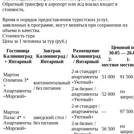
Обратный трансфер в аэропорт или ж/д вокзал входит в
стоимость.
Время и порядок предоставления туристских услуг,
заявленных в программе, могут меняться при сохранении их
объема и качества.
Стоимость тура
Цена за 1 человека за тур (руб.)
Ценовой п
Гостиница
Завтрак
Размещение
30.05 — 26.
Калининград
Калининград /
Калининград
2-
1-
+ Янтарный
Янтарный
/ Янтарный
местное
местн
2-м стандарт /
Мартон
апартаменты
51 000
91 500
Олимпик 3*
«Уютный»
континентальный
+
/ без питания
2-м бизнес /
Апартаменты
по
апартаменты
52 000
«Морской»
запрос
«Уютный»
2-м стандарт /
апартаменты
—
97 500
Мартон
«Уютный»
Палас 4* +
шведский стол /
Апартаменты
без питания
2-м бизнес /
по
«Морской»
апартаменты
56 500
запрос