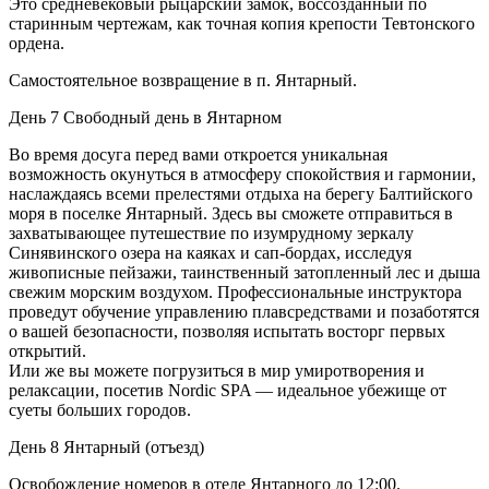
Это cредневековый рыцарский замок, воссозданный по
старинным чертежам, как точная копия крепости Тевтонского
ордена.
Самостоятельное возвращение в п. Янтарный.
День 7
Свободный день в Янтарном
Во время досуга перед вами откроется уникальная
возможность окунуться в атмосферу спокойствия и гармонии,
наслаждаясь всеми прелестями отдыха на берегу Балтийского
моря в поселке Янтарный. Здесь вы сможете отправиться в
захватывающее путешествие по изумрудному зеркалу
Синявинского озера на каяках и сап-бордах, исследуя
живописные пейзажи, таинственный затопленный лес и дыша
свежим морским воздухом. Профессиональные инструктора
проведут обучение управлению плавсредствами и позаботятся
о вашей безопасности, позволяя испытать восторг первых
открытий.
Или же вы можете погрузиться в мир умиротворения и
релаксации, посетив Nordic SPA — идеальное убежище от
суеты больших городов.
День 8
Янтарный (отъезд)
Освобождение номеров в отеле Янтарного до 12:00.