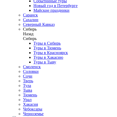
Событийные туры
Новый год в Петербурге
Майские праздники
Саранск
Сахалин
Северный Кавказ
Сибирь
Назад
Сибирь
Туры в Сибирь
Туры в Тюмень
Туры в Красноярск
Туры в Хакасию
Туры в Тыву
Смоленск
Соловки
Сочи
Тверь
Тула
Тыва
Тюмень
Урал
Хакасия
Чебоксары
Черноземье