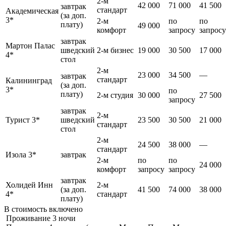
2-м
42 000
71 000
41 500
завтрак
стандарт
Академическая
(за доп.
3*
2-м
по
по
плату)
49 000
комфорт
запросу
запросу
завтрак
Мартон Палас
шведский
2-м бизнес
19 000
30 500
17 000
4*
стол
2-м
23 000
34 500
—
завтрак
стандарт
Калининград
(за доп.
3*
по
плату)
2-м студия
30 000
27 500
запросу
завтрак
2-м
Турист 3*
шведский
23 500
30 500
21 000
стандарт
стол
2-м
24 500
38 000
—
стандарт
Изола 3*
завтрак
2-м
по
по
24 000
комфорт
запросу
запросу
завтрак
Холидей Инн
2-м
(за доп.
41 500
74 000
38 000
4*
стандарт
плату)
В стоимость
включено
Проживание 3 ночи