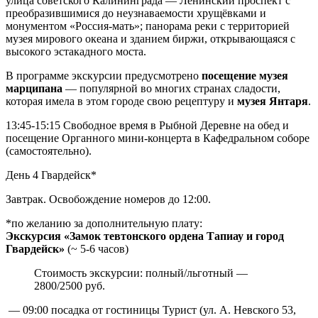
улица советского Калининграда — Ленинский проспект с
преобразившимися до неузнаваемости хрущёвками и
монументом «Россия-мать»; панорама реки с территорией
музея мирового океана и зданием биржи, открывающаяся с
высокого эстакадного моста.
В программе экскурсии предусмотрено
посещение музея
марципана
— популярной во многих странах сладости,
которая имела в этом городе свою рецептуру и
музея Янтаря
.
13:45-15:15 Свободное время в Рыбной Деревне на обед и
посещение Органного мини-концерта в Кафедральном соборе
(самостоятельно).
День 4
Гвардейск*
Завтрак. Освобождение номеров до 12:00.
*по желанию за дополнительную плату:
Экскурсия «Замок тевтонского ордена Тапиау и город
Гвардейск»
(~ 5-6 часов)
Стоимость экскурсии: полный/льготный —
2800/2500 руб.
— 09:00 посадка от гостиницы Турист (ул. А. Невского 53,