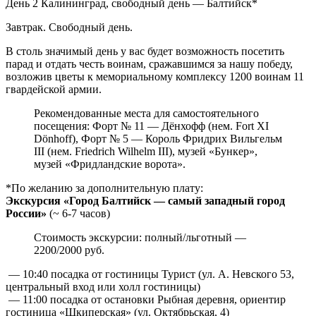
День 2
Калининград, свободный день — Балтийск*
Завтрак. Свободный день.
В столь значимый день у вас будет возможность посетить
парад и отдать честь воинам, сражавшимся за нашу победу,
возложив цветы к мемориальному комплексу 1200 воинам 11
гвардейской армии.
Рекомендованные места для самостоятельного
посещения: Форт № 11 — Дёнхофф (нем. Fort XI
Dönhoff), Форт № 5 — Король Фридрих Вильгельм
III (нем. Friedrich Wilhelm III), музей «Бункер»,
музей «Фридландские ворота».
*По желанию за дополнительную плату:
Экскурсия «Город Балтийск — самый западный город
России»
(~ 6-7 часов)
Стоимость экскурсии: полный/льготный —
2200/2000 руб.
— 10:40 посадка от гостиницы Турист (ул. А. Невского 53,
центральный вход или холл гостиницы)
— 11:00 посадка от остановки Рыбная деревня, ориентир
гостиница «Шкиперская» (ул. Октябрьская, 4)