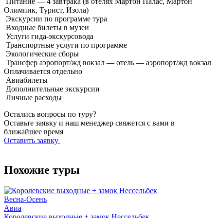
Питание — 4 завтрака (в отелях Мартон Палас, Мартон
Олимпик, Турист, Изола)
Экскурсии по программе тура
Входные билеты в музеи
Услуги гида-экскурсовода
Транспортные услуги по программе
Экологические сборы
Трансфер аэропорт/жд вокзал — отель — аэропорт/жд вокзал
Оплачивается
отдельно
Авиабилеты
Дополнительные экскурсии
Личные расходы
Остались вопросы по туру?
Оставьте заявку и наш менеджер свяжется с вами в
ближайшее время
Оставить заявку
Похожие туры
Весна-Осень
Авиа
З
Королевские выходные + замок Нессельбек
К