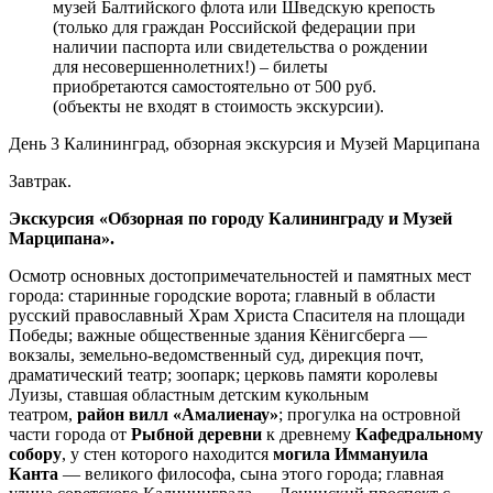
музей Балтийского флота или Шведскую крепость
(только для граждан Российской федерации при
наличии паспорта или свидетельства о рождении
для несовершеннолетних!) – билеты
приобретаются самостоятельно от 500 руб.
(объекты не входят в стоимость экскурсии).
День 3
Калининград, обзорная экскурсия и Музей Марципана
Завтрак.
Экскурсия «Обзорная по городу Калининграду и Музей
Марципана».
Осмотр основных достопримечательностей и памятных мест
города: старинные городские ворота; главный в области
русский православный Храм Христа Спасителя на площади
Победы; важные общественные здания Кёнигсберга —
вокзалы, земельно-ведомственный суд, дирекция почт,
драматический театр; зоопарк; церковь памяти королевы
Луизы, ставшая областным детским кукольным
театром,
район вилл «Амалиенау»
; прогулка на островной
части города от
Рыбной деревни
к древнему
Кафедральному
собору
, у стен которого находится
могила Иммануила
Канта
— великого философа, сына этого города; главная