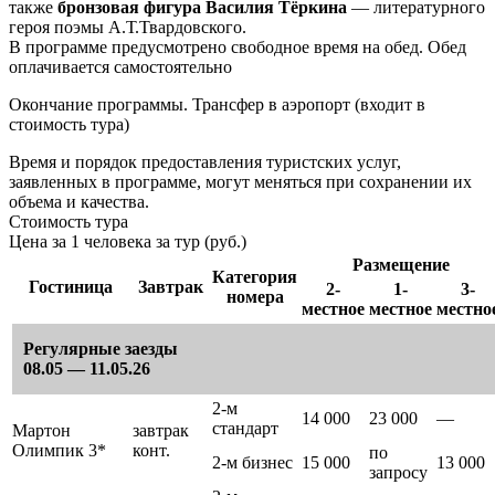
также
бронзовая фигура Василия Тёркина
— литературного
героя поэмы А.Т.Твардовского.
В программе предусмотрено свободное время на обед. Обед
оплачивается самостоятельно
Окончание программы. Трансфер в аэропорт (входит в
стоимость тура)
Время и порядок предоставления туристских услуг,
заявленных в программе, могут меняться при сохранении их
объема и качества.
Стоимость тура
Цена за 1 человека за тур (руб.)
Размещение
Категория
Гостиница
Завтрак
2-
1-
3-
номера
местное
местное
местно
Регулярные заезды
08.05 — 11.05.26
2-м
14 000
23 000
—
стандарт
Мартон
завтрак
Олимпик 3*
конт.
по
2-м бизнес
15 000
13 000
запросу