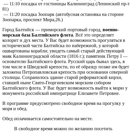
— 11:10 посадка от гостиницы Калининград (Ленинский пр-т
81)
— 11:20 посадка Зоопарк (автобусная остановка на стороне
Зоопарка, проспект Мира,26.)
Город Балтийск — приморский портовый город,
военно-
морская база Балтийского флота
. Всё это определяет
колорит и дух места. У Вас будет возможность прогуляться в
исторической части Балтийска по набережной, у которой
ошвартованы корабли; увидеть самый старый действующий
маяк Калининградской области (1816 г.); памятник Петру I —
основателю Балтийского флота. Русский царь бывал здесь, в
том числе в Шведской крепости, по её образцу позже им будет
заложена Петропавловская крепость при основании северной
столицы. Сохранилось здание старой реформатской кирхи,
ставшей ныне Свято-Георгиевским морским собором
Балтийского флота. У Вас будет возможность выйти к морю у
монумента российской императрице Елизавете Петровне.
В программе предусмотрено свободное время на прогулку у
моря и обед.
Обед оплачивается самостоятельно на месте.
В свободное время можно по желанию посетить