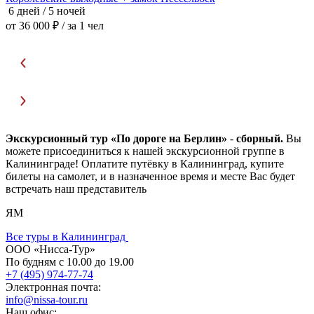
6 дней / 5 ночей
6
от 36 000 ₽
/ за 1 чел
о
Экскурсионный тур «По дороге на Берлин»
-
сборный.
Вы
можете присоединиться к нашей экскурсионной группе в
Калининграде! Оплатите путёвку в Калининград, купите
билеты на самолет, и в назначенное время и месте Вас будет
встречать наш представитель
ЯМ
Все туры в Калининград
ООО «Нисса-Тур»
По будням с 10.00 до 19.00
+7 (495) 974-77-74
Электронная почта:
info@nissa-tour.ru
Наш офис: