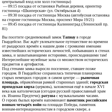
центральный вход или холл гостиницы)
— 09:15 посадка от остановки Рыбная деревня, ориентир
гостиница «Шкиперская» (ул. Октябрьская 4)
— 09:30 посадка от гостиницы Москва (автобусная остановка
на стороне гостиницы Москва, проспект Мира 19/21)
— 09:45 посадка от гостиницы Калининград (Ленинский пр.
81)
Вы посетите средневековый замок
Тапиау
в городе
Гвардейске. Вас ждёт увлекательное путешествие во времени
от рыцарских времён к нашим дням с громкими именами
известнейших исторических личностей, побывавших в стенах
замка, и захватывающими историями, происходившими там!
Интереснейшие музейные залы со множеством исторических
предметов и артефактов.
Под стенами замка выросло поселение, ставшее позже
городом. В Гвардейске сохранилась типичная планировка
старых немецких городов: в самом центре —
рыночная
площадь
, обрамлённая рамкой старинных зданий;
городская
приходская кирха
(церковь), заложенная ещё в начале XVI
века как католическая (сегодня русский православный храм
св. Иоанна Предтечи);
ратуша
с музыкальными часами.
О героях былых времён напоминают
памятник российским
воинам четырёх войн
на площади Победы, памятник
воинам-интернационалистам в городском сквере, а