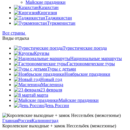
Майские праздники
Казахстан
Киргизия
Таджикистан
Туркменистан
Все страны
Виды отдыха
Туристические поезда
Круизы
Национальные маршруты
Гастрономические туры
Туры с детьми
Ноябрьские праздники
Новый год
Масленица
23 февраля
8 марта
Майские праздники
День России
Главная
Россия
Калининград
Королевские выходные + замок Нессельбек (межсезонье)