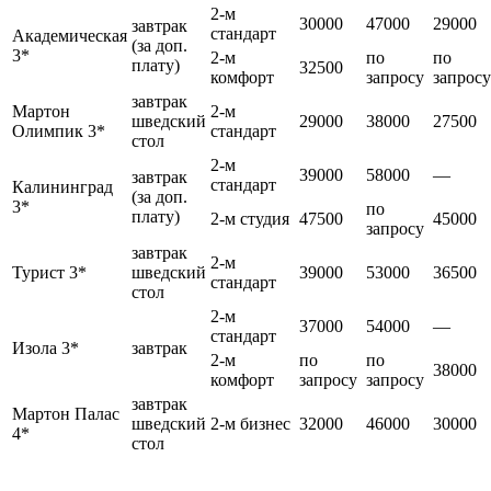
2-м
30000
47000
29000
завтрак
стандарт
Академическая
(за доп.
3*
2-м
по
по
плату)
32500
комфорт
запросу
запросу
завтрак
Мартон
2-м
шведский
29000
38000
27500
Олимпик 3*
стандарт
стол
2-м
39000
58000
—
завтрак
стандарт
Калининград
(за доп.
3*
по
плату)
2-м студия
47500
45000
запросу
завтрак
2-м
Турист 3*
шведский
39000
53000
36500
стандарт
стол
2-м
37000
54000
—
стандарт
Изола 3*
завтрак
2-м
по
по
38000
комфорт
запросу
запросу
завтрак
Мартон Палас
шведский
2-м бизнес
32000
46000
30000
4*
стол