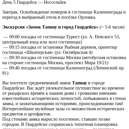
День 5
Гвардейск — Нессельбек
Завтрак. Освобождение номеров в гостинице Калининграда и
переезд в выбранный отель в посёлке Орловка.
Экскурсия «Замок Тапиау и город Гвардейск»
(~ 5-6 часов)
— 09:00 посадка от гостиницы Турист (ул. А. Невского 53,
центральный вход или холл гостиницы)
— 09:15 посадка от остановки Рыбная деревня, ориентир
гостиница «Шкиперская» (ул. Октябрьская 4)
— 09:30 посадка от гостиницы Москва (автобусная остановка
на стороне гостиницы Москва, проспект Мира 19/21)
— 09:40 посадка от гостиницы Калининград (Ленинский пр.
81)
Вы посетите средневековый замок
Тапиау
в городе
Гвардейске. Вас ждёт увлекательное путешествие во времени
от рыцарских времён к нашим дням с громкими именами
известнейших исторических личностей, побывавших в стенах
замка, и захватывающими историями, происходившими там!
Интереснейшие музейные залы со множеством исторических
предметов и артефактов.
Под стенами замка выросло поселение, ставшее позже
городом. В Гвардейске сохранилась типичная планировка