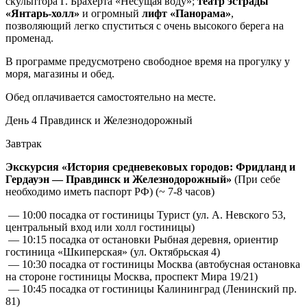
скульптора Г. Брахерта «Несущая воду»;
театр эстрады
«Янтарь-холл»
и огромный
лифт «Панорама»
,
позволяющий легко спуститься с очень высокого берега на
променад.
В программе предусмотрено свободное время на прогулку у
моря, магазины и обед.
Обед оплачивается самостоятельно на месте.
День 4
Правдинск и Железнодорожный
Завтрак
Экскурсия «История средневековых городов: Фридланд и
Гердауэн — Правдинск и Железнодорожный»
(При себе
необходимо иметь паспорт РФ) (~ 7-8 часов)
— 10:00 посадка от гостиницы Турист (ул. А. Невского 53,
центральный вход или холл гостиницы)
— 10:15 посадка от остановки Рыбная деревня, ориентир
гостиница «Шкиперская» (ул. Октябрьская 4)
— 10:30 посадка от гостиницы Москва (автобусная остановка
на стороне гостиницы Москва, проспект Мира 19/21)
— 10:45 посадка от гостиницы Калининград (Ленинский пр.
81)