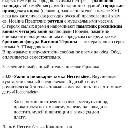
старых немецких городов: в самом центре —
рыночная
площадь
, обрамлённая рамкой старинных зданий;
городская
приходская кирха
(церковь), заложенная ещё в начале XVI
века как католическая (сегодня русский православный храм
св. Иоанна Предтечи);
ратуша
с музыкальными часами.
О героях былых времён напоминают
памятник российским
воинам четырёх войн
на площади Победы, памятник
воинам-интернационалистам в городском сквере, а также
бронзовая фигура Василия Тёркина
— литературного героя
поэмы А.Т.Твардовского.
В программе предусмотрено свободное время на обед. Обед
оплачивается самостоятельно.
Заселение в выбранный отель в поселке Орловка.
20:00
Ужин в пивоварне замка Нессельбек
. Вкуснейшая
кухня, уникальный средневековый дизайн и дух
романтической эпохи – только самая малость того, что может
дать «Нессельбек».
Здесь можно пострелять из лука, метнуть топор,
прокатиться по замковому манежу на лошади и
посетить музей инквизиции в замке (за доп.
плату).
День 6
Нессельбек — Калининград