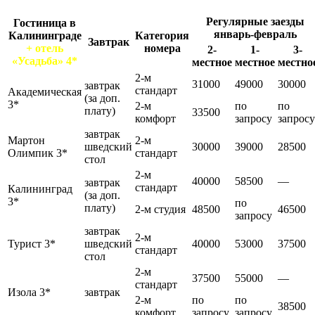
Регулярные заезды
Гостиница в
январь-февраль
Калининграде
Категория
Завтрак
+ отель
номера
2-
1-
3-
«Усадьба» 4*
местное
местное
местно
2-м
31000
49000
30000
завтрак
стандарт
Академическая
(за доп.
3*
2-м
по
по
плату)
33500
комфорт
запросу
запросу
завтрак
Мартон
2-м
шведский
30000
39000
28500
Олимпик 3*
стандарт
стол
2-м
40000
58500
—
завтрак
стандарт
Калининград
(за доп.
3*
по
плату)
2-м студия
48500
46500
запросу
завтрак
2-м
Турист 3*
шведский
40000
53000
37500
стандарт
стол
2-м
37500
55000
—
стандарт
Изола 3*
завтрак
2-м
по
по
38500
комфорт
запросу
запросу