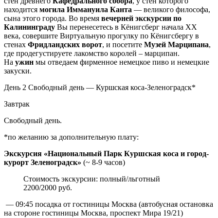
стен древнего
Кафедрального собора
, у стен которого
находится
могила Иммануила Канта
— великого философа,
сына этого города. Во время
вечерней экскурсии по
Калининграду
Вы перенесетесь в Кёнигсберг начала XX
века, совершите Виртуальную прогулку по Кёнигсбергу в
стенах
Фридландских ворот
, и посетите
Музей Марципана
,
где продегустируете лакомство королей – марципан.
На
ужин
мы отведаем фирменное немецкое пиво и немецкие
закуски.
День 2
Свободный день — Куршская коса-Зеленоградск*
Завтрак
Свободный день.
*по желанию за дополнительную плату:
Экскурсия «Национальный Парк Куршская коса и город-
курорт Зеленоградск»
(~ 8-9 часов)
Стоимость экскурсии: полный/льготный
2200/2000 руб.
— 09:45 посадка от гостиницы Москва (автобусная остановка
на стороне гостиницы Москва, проспект Мира 19/21)