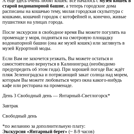
А ещё здесь очень любят кошек: всё началось с
музея кошек в
старой водонапорной башне
, а теперь городские дома
расписаны на кошачью тему, милая городская скульптура с
кошками, кошачий городок с котофейней и, конечно, живые
пушистики на улицах города.
После экскурсии в свободное время Вы можете погулять на
променаде у моря, подняться на смотровую площадку
водонапорной башни (она же музей кошек) или заглянуть в
музей Курортной моды.
Если Вам не захочется уезжать, Вы можете остаться и
самостоятельно вернуться в Калининград (необходимо
предупредить об этом гида). При хорошей погоде Вас ждёт
пляж Зеленоградска и потрясающий закат солнца над морем,
которым Вы можете любоваться через окна какого-нибудь
кафе или ресторана на променаде.
День 3
Свободный день — Янтарный-Светлогорск*
Завтрак
Свободный день
*по желанию за дополнительную плату:
Экскурсия «Янтарный берег»
(~ 8-9 часов)