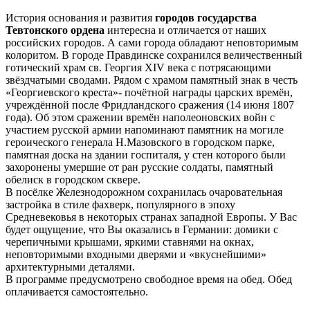
История основания и развития
городов государства
Тевтонского ордена
интересна и отличается от наших
российских городов. А сами города обладают неповторимым
колоритом. В городе Правдинске сохранился величественный
готический храм св. Георгия XIV века с потрясающими
звёздчатыми сводами. Рядом с храмом памятный знак в честь
«Георгиевского креста»- почётной награды царских времён,
учреждённой после Фридландского сражения (14 июня 1807
года). Об этом сражении времён наполеоновских войн с
участием русской армии напоминают памятник на могиле
героического генерала Н.Мазовского в городском парке,
памятная доска на здании госпиталя, у стен которого были
захоронены умершие от ран русские солдаты, памятный
обелиск в городском сквере.
В посёлке Железнодорожном сохранилась очаровательная
застройка в стиле фахверк, популярного в эпоху
Средневековья в некоторых странах западной Европы. У Вас
будет ощущение, что Вы оказались в Германии: домики с
черепичными крышами, яркими ставнями на окнах,
неповторимыми входными дверями и «вкуснейшими»
архитектурными деталями.
В программе предусмотрено свободное время на обед. Обед
оплачивается самостоятельно.