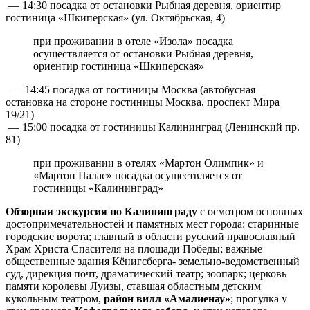
— 14:30 посадка от остановки Рыбная деревня, ориентир
гостиница «Шкиперская» (ул. Октябрьская, 4)
при проживании в отеле «Изола» посадка
осуществляется от остановки Рыбная деревня,
ориентир гостиница «Шкиперская»
— 14:45 посадка от гостиницы Москва (автобусная
остановка на стороне гостиницы Москва, проспект Мира
19/21)
— 15:00 посадка от гостиницы Калининград (Ленинский пр.
81)
при проживании в отелях «Мартон Олимпик» и
«Мартон Палас» посадка осуществляется от
гостиницы «Калининград»
Обзорная экскурсия по Калининграду
с осмотром основных
достопримечательностей и памятных мест города: старинные
городские ворота; главный в области русский православный
Храм Христа Спасителя на площади Победы; важные
общественные здания Кёнигсберга- земельно-ведомственный
суд, дирекция почт, драматический театр; зоопарк; церковь
памяти королевы Луизы, ставшая областным детским
кукольным театром,
район вилл «Амалиенау»
; прогулка у