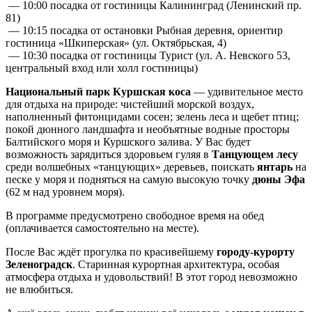
— 10:00 посадка от гостиницы Калининград (Ленинский пр.
81)
— 10:15 посадка от остановки Рыбная деревня, ориентир
гостиница «Шкиперская» (ул. Октябрьская, 4)
— 10:30 посадка от гостиницы Турист (ул. А. Невского 53,
центральный вход или холл гостиницы)
Национальный парк Куршская коса
— удивительное место
для отдыха на природе: чистейший морской воздух,
наполненный фитонцидами сосен; зелень леса и щебет птиц;
покой дюнного ландшафта и необъятные водные просторы
Балтийского моря и Куршского залива. У Вас будет
возможность зарядиться здоровьем гуляя в
Танцующем лесу
среди волшебных «танцующих» деревьев, поискать
янтарь
на
песке у моря и подняться на самую высокую точку
дюны Эфа
(62 м над уровнем моря).
В программе предусмотрено свободное время на обед
(оплачивается самостоятельно на месте).
После Вас ждёт прогулка по красивейшему
городу-курорту
Зеленоградск
. Старинная курортная архитектура, особая
атмосфера отдыха и удовольствий! В этот город невозможно
не влюбиться.