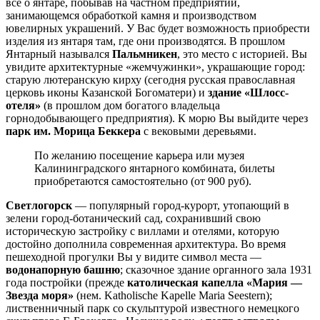
всё о янтаре, побывав на частном предприятии,
занимающемся обработкой камня и производством
ювелирных украшений. У Вас будет возможность приобрести
изделия из янтаря там, где они производятся. В прошлом
Янтарный назывался
Пальмникен
, это место с историей. Вы
увидите архитектурные «жемчужинки», украшающие город:
старую лютеранскую кирху (сегодня русская православная
церковь иконы Казанской Богоматери) и
здание «Шлосс-
отеля»
(в прошлом дом богатого владельца
горнодобывающего предприятия). К морю Вы выйдите через
парк им. Морица Беккера
с вековыми деревьями.
По желанию посещение карьера или музея
Калининградского янтарного комбината, билеты
приобретаются самостоятельно (от 900 руб).
Светлогорск
— популярный город-курорт, утопающий в
зелени город-ботанический сад, сохранивший свою
историческую застройку с виллами и отелями, которую
достойно дополнила современная архитектура. Во время
пешеходной прогулки Вы у видите символ места —
водонапорную башню
; сказочное здание органного зала 1931
года постройки (прежде
католическая капелла «Мария —
Звезда моря»
(нем. Katholische Kapelle Maria Seestern);
лиственничный парк со скульптурой известного немецкого