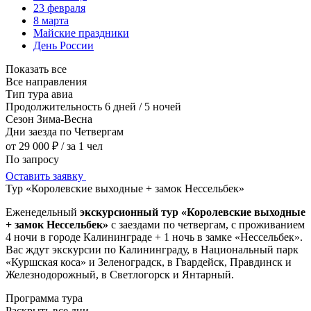
23 февраля
8 марта
Майские праздники
День России
Показать все
Все направления
Тип тура
авиа
Продолжительность
6 дней / 5 ночей
Сезон
Зима-Весна
Дни заезда
по Четвергам
от 29 000 ₽
/ за 1 чел
По запросу
Оставить заявку
Тур «Королевские выходные + замок Нессельбек»
Еженедельный
экскурсионный тур «Королевские выходные
+ замок Нессельбек»
с заездами по четвергам, с проживанием
4 ночи в городе Калининграде + 1 ночь в замке «Нессельбек».
Вас ждут экскурсии по Калининграду, в Национальный парк
«Куршская коса» и Зеленоградск, в Гвардейск, Правдинск и
Железнодорожный, в Светлогорск и Янтарный.
Программа тура
Раскрыть все дни