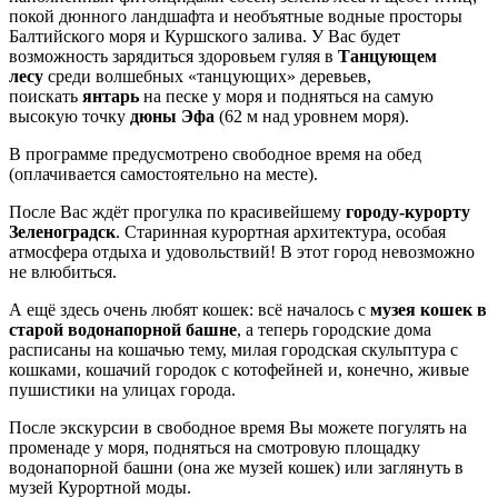
покой дюнного ландшафта и необъятные водные просторы
Балтийского моря и Куршского залива. У Вас будет
возможность зарядиться здоровьем гуляя в
Танцующем
лесу
среди волшебных «танцующих» деревьев,
поискать
янтарь
на песке у моря и подняться на самую
высокую точку
дюны Эфа
(62 м над уровнем моря).
В программе предусмотрено свободное время на обед
(оплачивается самостоятельно на месте).
После Вас ждёт прогулка по красивейшему
городу-курорту
Зеленоградск
. Старинная курортная архитектура, особая
атмосфера отдыха и удовольствий! В этот город невозможно
не влюбиться.
А ещё здесь очень любят кошек: всё началось с
музея кошек в
старой водонапорной башне
, а теперь городские дома
расписаны на кошачью тему, милая городская скульптура с
кошками, кошачий городок с котофейней и, конечно, живые
пушистики на улицах города.
После экскурсии в свободное время Вы можете погулять на
променаде у моря, подняться на смотровую площадку
водонапорной башни (она же музей кошек) или заглянуть в
музей Курортной моды.