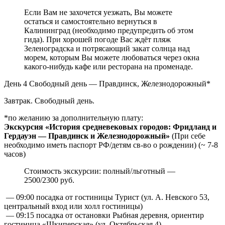
Если Вам не захочется уезжать, Вы можете
остаться и самостоятельно вернуться в
Калининград (необходимо предупредить об этом
гида). При хорошей погоде Вас ждёт пляж
Зеленоградска и потрясающий закат солнца над
морем, которым Вы можете любоваться через окна
какого-нибудь кафе или ресторана на променаде.
День 4
Свободный день — Правдинск, Железнодорожный*
Завтрак. Свободный день.
*по желанию за дополнительную плату:
Экскурсия «История средневековых городов: Фридланд и
Гердауэн — Правдинск и Железнодорожный»
(При себе
необходимо иметь паспорт РФ/детям св-во о рождении) (~ 7-8
часов)
Стоимость экскурсии: полный/льготный —
2500/2300 руб.
— 09:00 посадка от гостиницы Турист (ул. А. Невского 53,
центральный вход или холл гостиницы)
— 09:15 посадка от остановки Рыбная деревня, ориентир
гостиница «Шкиперская» (ул. Октябрьская 4)