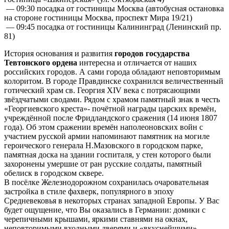
— 09:30 посадка от гостиницы Москва (автобусная остановка
на стороне гостиницы Москва, проспект Мира 19/21)
— 09:45 посадка от гостиницы Калининград (Ленинский пр.
81)
История основания и развития
городов государства
Тевтонского ордена
интересна и отличается от наших
российских городов. А сами города обладают неповторимым
колоритом. В городе Правдинске сохранился величественный
готический храм св. Георгия XIV века с потрясающими
звёздчатыми сводами. Рядом с храмом памятный знак в честь
«Георгиевского креста»- почётной награды царских времён,
учреждённой после Фридландского сражения (14 июня 1807
года). Об этом сражении времён наполеоновских войн с
участием русской армии напоминают памятник на могиле
героического генерала Н.Мазовского в городском парке,
памятная доска на здании госпиталя, у стен которого были
захоронены умершие от ран русские солдаты, памятный
обелиск в городском сквере.
В посёлке Железнодорожном сохранилась очаровательная
застройка в стиле фахверк, популярного в эпоху
Средневековья в некоторых странах западной Европы. У Вас
будет ощущение, что Вы оказались в Германии: домики с
черепичными крышами, яркими ставнями на окнах,
неповторимыми входными дверями и «вкуснейшими»