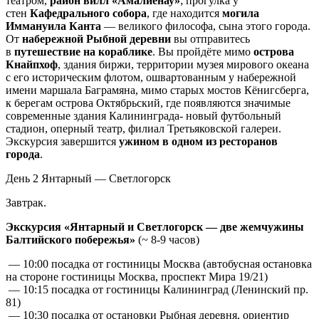
театром,
район вилл «Амалиенау»
; прогулка у
стен
Кафедрального собора
, где находится
могила
Иммануила Канта
— великого философа, сына этого города.
От
набережной Рыбной деревни
вы отправитесь
в
путешествие на кораблике
. Вы пройдёте мимо
острова
Кнайпхоф
, здания биржи, территории музея мирового океана
с его историческим флотом, ошвартованным у набережной
имени маршала Баграмяна, мимо старых мостов Кёнигсберга,
к берегам острова Октябрьский, где появляются значимые
современные здания Калининграда- новый футбольный
стадион, оперный театр, филиал Третьяковской галереи.
Экскурсия завершится
ужином в одном из ресторанов
города
.
День 2
Янтарный — Светлогорск
Завтрак.
Экскурсия «Янтарный и Светлогорск — две жемчужины
Балтийского побережья»
(~ 8-9 часов)
— 10:00 посадка от гостиницы Москва (автобусная остановка
на стороне гостиницы Москва, проспект Мира 19/21)
— 10:15 посадка от гостиницы Калининград (Ленинский пр.
81)
— 10:30 посадка от остановки Рыбная деревня, ориентир