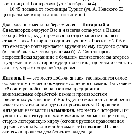
гостиница «Шкиперская» (ул. Октябрьская 4)
— 10:45 посадка от гостиницы Турист (ул. А. Невского 53,
центральный вход или холл гостиницы)
Два чудесных места на берегу моря —
Янтарный и
Светлогорск
очаруют Вас и навсегда останутся в Вашем
сердце! Места, куда стремятся на отдых многие в нашей
стране. Пляж Янтарного один из лучших в России, с 2016 г.
это ежегодно подтверждается вручением ему голубого флага
(высший знак качества для пляжей). А Светлогорск-
всероссийская здравница с большим количеством санаториев
и учреждений санаторно-курортного типа, где можно сочетать
отдых у моря с поправкой здоровья.
Янтарный
— это место добычи янтаря, где находится самое
большое в мире месторождение солнечного камня. Вы узнаете
всё о янтаре, побывав на частном предприятии,
занимающемся обработкой камня и производством
ювелирных украшений. У Вас будет возможность приобрести
изделия из янтаря там, где они производятся. В прошлом
Янтарный назывался
Пальмникен
, это место с историей. Вы
увидите архитектурные «жемчужинки», украшающие город:
старую лютеранскую кирху (сегодня русская православная
церковь иконы Казанской Богоматери) и
здание «Шлосс-
отеля»
(в прошлом дом богатого владельца