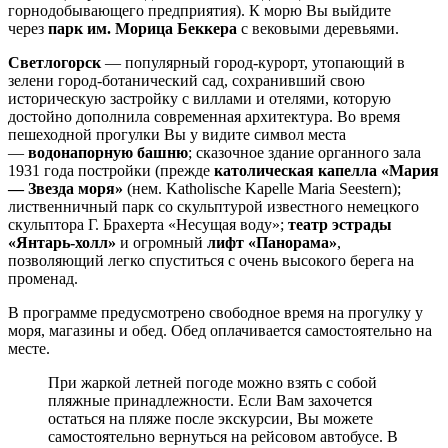
горнодобывающего предприятия). К морю Вы выйдите
через
парк им. Морица Беккера
с вековыми деревьями.
Светлогорск
— популярный город-курорт, утопающий в
зелени город-ботанический сад, сохранивший свою
историческую застройку с виллами и отелями, которую
достойно дополнила современная архитектура. Во время
пешеходной прогулки Вы у видите символ места
—
водонапорную башню
; сказочное здание органного зала
1931 года постройки (прежде
католическая капелла «Мария
— Звезда моря»
(нем. Katholische Kapelle Maria Seestern);
лиственничный парк со скульптурой известного немецкого
скульптора Г. Брахерта «Несущая воду»;
театр эстрады
«Янтарь-холл»
и огромный
лифт «Панорама»
,
позволяющий легко спуститься с очень высокого берега на
променад.
В программе предусмотрено свободное время на прогулку у
моря, магазины и обед. Обед оплачивается самостоятельно на
месте.
При жаркой летней погоде можно взять с собой
пляжные принадлежности. Если Вам захочется
остаться на пляже после экскурсии, Вы можете
самостоятельно вернуться на рейсовом автобусе. В