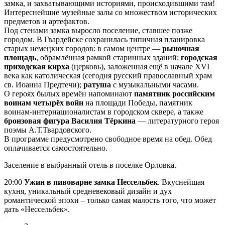
замка, и захватывающими историями, происходившими там!
Интереснейшие музейные залы со множеством исторических
предметов и артефактов.
Под стенами замка выросло поселение, ставшее позже
городом. В Гвардейске сохранилась типичная планировка
старых немецких городов: в самом центре —
рыночная
площадь
, обрамлённая рамкой старинных зданий;
городская
приходская кирха
(церковь), заложенная ещё в начале XVI
века как католическая (сегодня русский православный храм
св. Иоанна Предтечи);
ратуша
с музыкальными часами.
О героях былых времён напоминают
памятник российским
воинам четырёх войн
на площади Победы, памятник
воинам-интернационалистам в городском сквере, а также
бронзовая фигура Василия Тёркина
— литературного героя
поэмы А.Т.Твардовского.
В программе предусмотрено свободное время на обед. Обед
оплачивается самостоятельно.
Заселение в выбранный отель в поселке Орловка.
20:00
Ужин в пивоварне замка Нессельбек
. Вкуснейшая
кухня, уникальный средневековый дизайн и дух
романтической эпохи – только самая малость того, что может
дать «Нессельбек».