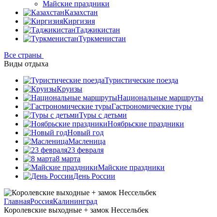
Майские праздники
Казахстан
Киргизия
Таджикистан
Туркменистан
Все страны
Виды отдыха
Туристические поезда
Круизы
Национальные маршруты
Гастрономические туры
Туры с детьми
Ноябрьские праздники
Новый год
Масленица
23 февраля
8 марта
Майские праздники
День России
Главная
Россия
Калининград
Королевские выходные + замок Нессельбек