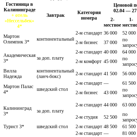
Гостиница в
Ценовой п
Калининграде
02.04 — 27
Категория
+ отель
Завтрак
номера
2-
1-
«Нессельбек»
местное
местн
4*
2-м стандарт
36 000
52 000
Мартон
континентальный
по
Олимпик 3*
2-м бизнес
37 000
запрос
2-м стандарт
40 000
64 000
Академическая
за доп. плату
по
3*
2-м комфорт
45 000
запрос
Вилла
континентальный
2-м стандарт
41 500
56 000
Надежда
(ланч-бокс)
2-м стандарт
—
61 500
Мартон Палас
шведский стол
по
4*
2-м бизнес
43 000
запрос
2-м стандарт
44 000
63 000
Калининград
за доп. плату
3*
по
2-м студия
52 500
запрос
Турист 3*
шведский стол
2-м стандарт
48 500
61 500
2-м стандарт
—
81 000