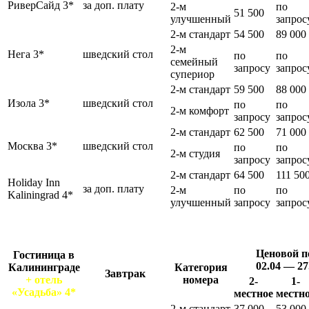
РиверСайд 3*
за доп. плату
2-м
по
51 500
улучшенный
запрос
2-м стандарт
54 500
89 000
2-м
Нега 3*
шведский стол
по
по
семейный
запросу
запрос
супериор
2-м стандарт
59 500
88 000
Изола 3*
шведский стол
по
по
2-м комфорт
запросу
запрос
2-м стандарт
62 500
71 000
Москва 3*
шведский стол
по
по
2-м студия
запросу
запрос
2-м стандарт
64 500
111 50
Holiday Inn
за доп. плату
2-м
по
по
Kaliningrad 4*
улучшенный
запросу
запрос
Ценовой п
Гостиница в
02.04 — 27
Калининграде
Категория
Завтрак
+ отель
номера
2-
1-
«Усадьба» 4*
местное
местн
2-м стандарт
37 000
53 000