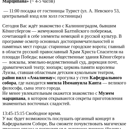
Марципана»
(~ 4-5 часов)
— 11:00 посадка от гостиницы Турист (ул. А. Невского 53,
центральный вход или холл гостиницы)
Сегодня Вас ждёт знакомство с Калининградом, бывшим
Кёнигсбергом — жемчужиной Балтийского побережья,
сочетающей в себе элементы немецкой и русской культур. В
программе осмотр основных достопримечательностей и
памятных мест города: старинные городские ворота; главный
в области русский православный Храм Христа Спасителя на
площади Победы; важные общественные здания Кёнигсберга
— вокзалы, земельно-ведомственный суд, дирекция почт,
драматический театр; зоопарк; церковь памяти королевы
Луизы, ставшая областным детским кукольным театром,
район вилл «Амалиенау»
; прогулка у стен
Кафедрального
собора
, где находится
могила Иммануила Канта
— великого
философа, сына этого города.
Не менее увлекательным окажется знакомство с
Музеем
марципана
, в котором открываются секреты приготовления
знаменитых восточных сладостей.
13:45-15:15 Свободное время.
У вас будет возможность послушать органный концерт в
Кафедральном Соборе, Вы сможете почувствовать магическое
звучание органа и погрузиться в духовную тишину (билеты