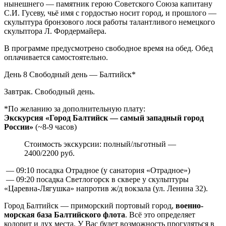
нынешнего — памятник герою Советского Союза капитану
С.И. Гусеву, чьё имя с гордостью носит город, и прошлого —
скульптура бронзового лося работы талантливого немецкого
скульптора Л. Фордермайера.
В программе предусмотрено свободное время на обед. Обед
оплачивается самостоятельно.
День 8
Свободный день — Балтийск*
Завтрак. Свободный день.
*По желанию за дополнительную плату:
Экскурсия «Город Балтийск — самый западный город
России»
(~8-9 часов)
Стоимость экскурсии: полный/льготный —
2400/2200 руб.
— 09:10 посадка Отрадное (у санатория «Отрадное»)
— 09:20 посадка Светлогорск в сквере у скульптуры
«Царевна-Лягушка» напротив ж/д вокзала (ул. Ленина 32).
Город Балтийск — приморский портовый город,
военно-
морская база Балтийского флота
. Всё это определяет
колорит и дух места. У Вас будет возможность прогуляться в