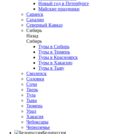
Новый год в Петербурге
Майские праздники
Саранск
Сахалин
Северный Кавказ
Сибирь
Назад
Сибирь
Туры в Сибирь
Туры в Тюмень
Туры в Красноярск
Туры в Хакасию
Туры в Тыву
Смоленск
Соловки
Сочи
Тверь
Тула
Тыва
Тюмень
Урал
Хакасия
Чебоксары
Черноземье
Белоруссия