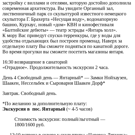
застройку с виллами и отелями, которую достойно дополнила
современная архитектура. Вы увидите Органный зал,
лиственничный парк со скульптурой известного немецкого
скульптора Г. Брахерта «Несущая воду», водонапорную
башню, Курхаус, новый «дом» КВН и кинофестиваля
«Балтийские дебюты» — театр эстрады «Янтарь холл».
К мору Вас приведут спуски-терренкуры, где у воды для
удобства отдыхающих был построен променад. Наверх за
отдельную плату Вы сможете подняться по канатной дороге.
Во время прогулки вы сможете посетить магазины янтаря.
16:30 возвращение в санаторий
«Отрадное». Продолжительность экскурсии 2 часа.
День 4
Свободный день — Янтарный* — Замки Нойхаузен,
Шаакен, Нессельбек и Сыроварня Шаакен Дорф*
Завтрак. Свободный день.
*По желанию за дополнительную плату:
Экскурсия в пос. Янтарный
(~ 4-5 часов)
Стоимость экскурсии: полный/льготный —
1800/1600 руб.
— 12:10 встреча в сквере у скульптуры «Царевна-Лягушка»