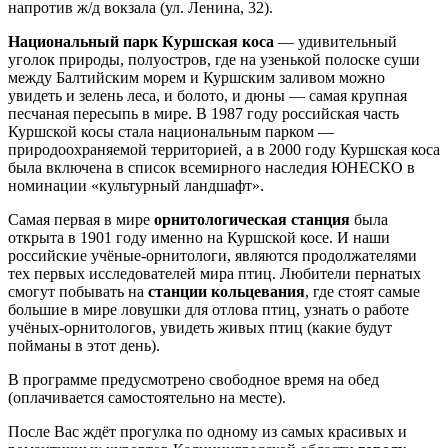
напротив ж/д вокзала (ул. Ленина, 32).
Национальный парк Куршская коса
— удивительный
уголок природы, полуостров, где на узенькой полоске суши
между Балтийским морем и Куршским заливом можно
увидеть и зелень леса, и болото, и дюны — самая крупная
песчаная пересыпь в мире. В 1987 году российская часть
Куршской косы стала национальным парком —
природоохраняемой территорией, а в 2000 году Куршская коса
была включена в список всемирного наследия ЮНЕСКО в
номинации «культурный ландшафт».
Самая первая в мире
орнитологическая станция
была
открыта в 1901 году именно на Куршской косе. И наши
российские учёные-орнитологи, являются продолжателями
тех первых исследователей мира птиц. Любители пернатых
смогут побывать на
станции кольцевания
, где стоят самые
большие в мире ловушки для отлова птиц, узнать о работе
учёных-орнитологов, увидеть живых птиц (какие будут
пойманы в этот день).
В программе предусмотрено свободное время на обед
(оплачивается самостоятельно на месте).
После Вас ждёт прогулка по одному из самых красивых и