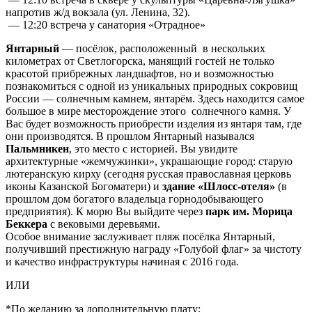
напротив ж/д вокзала (ул. Ленина, 32).
— 12:20 встреча у санатория «Отрадное»
Янтарный
— посёлок, расположенный в нескольких
километрах от Светлогорска, манящий гостей не только
красотой прибрежных ландшафтов, но и возможностью
познакомиться с одной из уникальных природных сокровищ
России — солнечным камнем, янтарём. Здесь находится самое
большое в мире месторождение этого солнечного камня. У
Вас будет возможность приобрести изделия из янтаря там, где
они производятся. В прошлом Янтарный назывался
Пальмникен
, это место с историей. Вы увидите
архитектурные «жемчужинки», украшающие город: старую
лютеранскую кирху (сегодня русская православная церковь
иконы Казанской Богоматери) и
здание «Шлосс-отеля»
(в
прошлом дом богатого владельца горнодобывающего
предприятия). К морю Вы выйдите через
парк им. Морица
Беккера
с вековыми деревьями.
Особое внимание заслуживает пляж посёлка Янтарный,
получивший престижную награду «Голубой флаг» за чистоту
и качество инфраструктуры начиная с 2016 года.
ИЛИ
*По желанию за дополнительную плату: