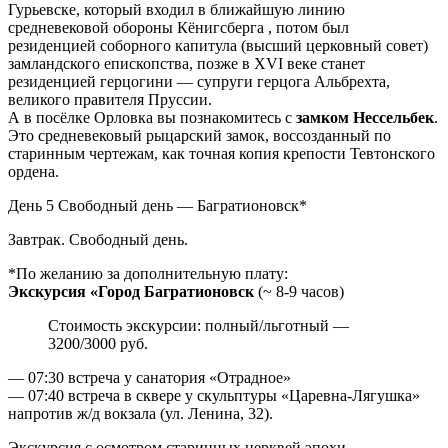
Гурьевске, который входил в ближайшую линию
средневековой обороны Кёнигсберга , потом был
резиденцией соборного капитула (высший церковный совет)
замландского епископства, позже в XVI веке станет
резиденцией герцогини — супруги герцога Альбрехта,
великого правителя Пруссии.
А в посёлке Орловка вы познакомитесь с
замком Нессельбек
.
Это cредневековый рыцарский замок, воссозданный по
старинным чертежам, как точная копия крепости Тевтонского
ордена.
День 5
Свободный день — Багратионовск*
Завтрак. Свободный день.
*По желанию за дополнительную плату:
Экскурсия «Город Багратионовск
(~ 8-9 часов)
Стоимость экскурсии: полный/льготный —
3200/3000 руб.
— 07:30 встреча у санатория «Отрадное»
— 07:40 встреча в сквере у скульптуры «Царевна-Лягушка»
напротив ж/д вокзала (ул. Ленина, 32).
Экскурсия с осмотром старинных церквей эпохи