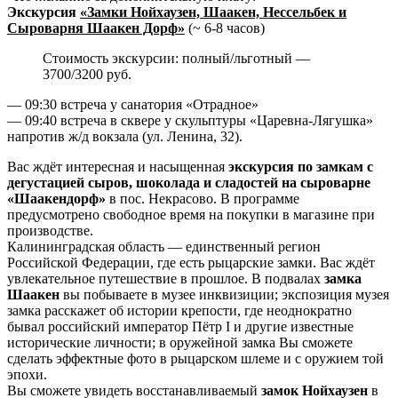
Экскурсия
«Замки Нойхаузен, Шаакен, Нессельбек и
Сыроварня Шаакен Дорф»
(~ 6-8 часов)
Стоимость экскурсии: полный/льготный —
3700/3200 руб.
— 09:30 встреча у санатория «Отрадное»
— 09:40 встреча в сквере у скульптуры «Царевна-Лягушка»
напротив ж/д вокзала (ул. Ленина, 32).
Вас ждёт интересная и насыщенная
экскурсия по замкам с
дегустацией сыров, шоколада и сладостей на сыроварне
«Шаакендорф»
в пос. Некрасово. В программе
предусмотрено свободное время на покупки в магазине при
производстве.
Калининградская область — единственный регион
Российской Федерации, где есть рыцарские замки. Вас ждёт
увлекательное путешествие в прошлое. В подвалах
замка
Шаакен
вы побываете в музее инквизиции; экспозиция музея
замка расскажет об истории крепости, где неоднократно
бывал российский император Пётр I и другие известные
исторические личности; в оружейной замка Вы сможете
сделать эффектные фото в рыцарском шлеме и с оружием той
эпохи.
Вы сможете увидеть восстанавливаемый
замок Нойхаузен
в