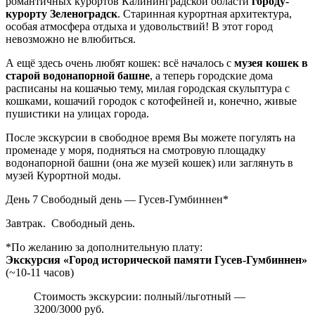
романтичных курортов Калининградской области
городу-
курорту Зеленоградск
. Старинная курортная архитектура,
особая атмосфера отдыха и удовольствий! В этот город
невозможно не влюбиться.
А ещё здесь очень любят кошек: всё началось с
музея кошек в
старой водонапорной башне
, а теперь городские дома
расписаны на кошачью тему, милая городская скульптура с
кошками, кошачий городок с котофейней и, конечно, живые
пушистики на улицах города.
После экскурсии в свободное время Вы можете погулять на
променаде у моря, подняться на смотровую площадку
водонапорной башни (она же музей кошек) или заглянуть в
музей Курортной моды.
День 7
Свободный день — Гусев-Гумбиннен*
Завтрак. Свободный день.
*По желанию за дополнительную плату:
Экскурсия «Город исторической памяти Гусев-Гумбиннен»
(~10-11 часов)
Стоимость экскурсии: полный/льготный —
3200/3000 руб.