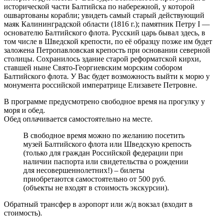
исторической части Балтийска по набережной, у которой
ошвартованы корабли; увидеть самый старый действующий
маяк Калининградской области (1816 г.); памятник Петру I —
основателю Балтийского флота. Русский царь бывал здесь, в
том числе в Шведской крепости, по её образцу позже им будет
заложена Петропавловская крепость при основании северной
столицы. Сохранилось здание старой реформатской кирхи,
ставшей ныне Свято-Георгиевским морским собором
Балтийского флота. У Вас будет возможность выйти к морю у
монумента российской императрице Елизавете Петровне.
В программе предусмотрено свободное время на прогулку у
моря и обед.
Обед оплачивается самостоятельно на месте.
В свободное время можно по желанию посетить
музей Балтийского флота или Шведскую крепость
(только для граждан Российской федерации при
наличии паспорта или свидетельства о рождении
для несовершеннолетних!) – билеты
приобретаются самостоятельно от 500 руб.
(объекты не входят в стоимость экскурсии).
Обратный трансфер в аэропорт или ж/д вокзал (входит в
стоимость).