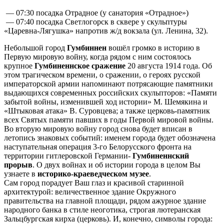
— 07:30 посадка Отрадное (у санатория «Отрадное»)
— 07:40 посадка Светлогорск в сквере у скульптуры
«Царевна-Лягушка» напротив ж/д вокзала (ул. Ленина, 32).
Небольшой город
Гумбиннен
вошёл громко в историю в
Первую мировую войну, когда рядом с ним состоялось
крупное
Гумбиненнское сражение
20 августа 1914 года. Об
этом трагическом времени, о сражении, о героях русской
императорской армии напоминают потрясающие памятники
выдающихся современных российских скульпторов: «Памяти
забытой войны, изменившей ход истории» М. Шемякина и
«Штыковая атака» В. Суровцева; а также церковь-памятник
всех Святых памяти павших в годы Первой мировой войны.
Во вторую мировую войну город снова будет вписан в
летопись знаковых событий: именем города будет обозначена
наступательная операция 3-го Белорусского фронта на
территории гитлеровской Германии-
Гумбиненнский
прорыв
. О двух войнах и об истории города в целом Вы
узнаете в
историко-краеведческом музее
.
Сам город порадует Ваш глаз и красивой старинной
архитектурой: величественное здание Окружного
правительства на главной площади, рядом ажурное здание
народного банка в стиле неоготика, строгая лютеранская
Зальцбургская кирха (церковь). И, конечно, символы города: