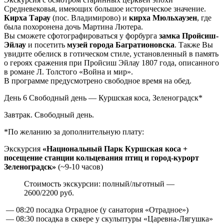
Средневековья, имеющих большое историческое значение.
Кирха Тарау
(пос. Владимирово) и
кирха Мюльхаузен
, где
была похоронена дочь Мартина Лютера.
Вы сможете сфотографироваться у форбурга
замка Пройсиш-
Эйлау
и посетить
музей города Багратионовска
. Также Вы
увидите обелиск в готическом стиле, установленный в память
о героях сражения при Пройсиш Эйлау 1807 года, описанного
в романе Л. Толстого «Война и мир».
В программе предусмотрено свободное время на обед.
День 6
Свободный день — Куршская коса, Зеленоградск*
Завтрак. Свободный день.
*По желанию за дополнительную плату:
Экскурсия
«Национальный Парк Куршская коса +
посещение станции кольцевания птиц и город-курорт
Зеленоградск»
(~9-10 часов)
Стоимость экскурсии: полный/льготный —
2600/2200 руб.
— 08:20 посадка Отрадное (у санатория «Отрадное»)
— 08:30 посадка в сквере у скульптуры «Царевна-Лягушка»