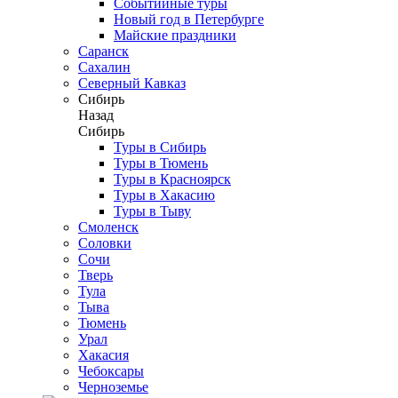
Событийные туры
Новый год в Петербурге
Майские праздники
Саранск
Сахалин
Северный Кавказ
Сибирь
Назад
Сибирь
Туры в Сибирь
Туры в Тюмень
Туры в Красноярск
Туры в Хакасию
Туры в Тыву
Смоленск
Соловки
Сочи
Тверь
Тула
Тыва
Тюмень
Урал
Хакасия
Чебоксары
Черноземье