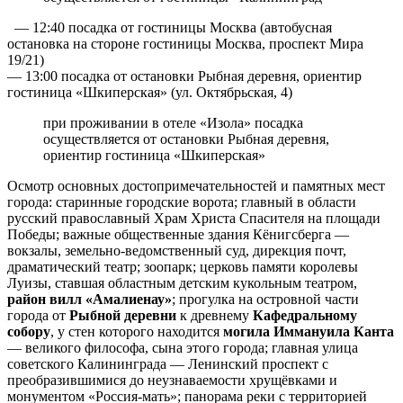
— 12:40 посадка от гостиницы Москва (автобусная
остановка на стороне гостиницы Москва, проспект Мира
19/21)
— 13:00 посадка от остановки Рыбная деревня, ориентир
гостиница «Шкиперская» (ул. Октябрьская, 4)
при проживании в отеле «Изола» посадка
осуществляется от остановки Рыбная деревня,
ориентир гостиница «Шкиперская»
Осмотр основных достопримечательностей и памятных мест
города: старинные городские ворота; главный в области
русский православный Храм Христа Спасителя на площади
Победы; важные общественные здания Кёнигсберга —
вокзалы, земельно-ведомственный суд, дирекция почт,
драматический театр; зоопарк; церковь памяти королевы
Луизы, ставшая областным детским кукольным театром,
район вилл «Амалиенау»
; прогулка на островной части
города от
Рыбной деревни
к древнему
Кафедральному
собору
, у стен которого находится
могила Иммануила Канта
— великого философа, сына этого города; главная улица
советского Калининграда — Ленинский проспект с
преобразившимися до неузнаваемости хрущёвками и
монументом «Россия-мать»; панорама реки с территорией