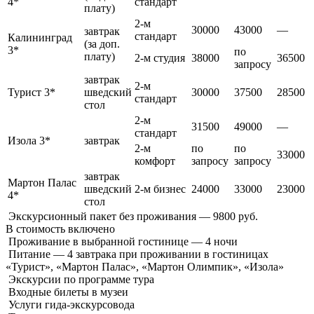
4*
стандарт
плату)
2-м
30000
43000
—
завтрак
стандарт
Калининград
(за доп.
3*
по
плату)
2-м студия
38000
36500
запросу
завтрак
2-м
Турист 3*
шведский
30000
37500
28500
стандарт
стол
2-м
31500
49000
—
стандарт
Изола 3*
завтрак
2-м
по
по
33000
комфорт
запросу
запросу
завтрак
Мартон Палас
шведский
2-м бизнес
24000
33000
23000
4*
стол
Экскурсионный пакет без проживания — 9800 руб.
В стоимость
включено
Проживание в выбранной гостинице — 4 ночи
Питание — 4 завтрака при проживании в гостиницах
«Турист», «Мартон Палас», «Мартон Олимпик», «Изола»
Экскурсии по программе тура
Входные билеты в музеи
Услуги гида-экскурсовода