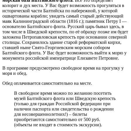
морская база Балтийского флота
. Всё это определяет
колорит и дух места. У Вас будет возможность прогуляться в
исторической части Балтийска по набережной, у которой
ошвартованы корабли; увидеть самый старый действующий
маяк Калининградской области (1816 г.); памятник Петру I —
основателю Балтийского флота. Русский царь бывал здесь, в
том числе в Шведской крепости, по её образцу позже им будет
заложена Петропавловская крепость при основании северной
столицы. Сохранилось здание старой реформатской кирхи,
ставшей ныне Свято-Георгиевским морским собором
Балтийского флота. У Вас будет возможность выйти к морю у
монумента российской императрице Елизавете Петровне.
В программе предусмотрено свободное время на прогулку у
моря и обед.
Обед оплачивается самостоятельно на месте.
В свободное время можно по желанию посетить
музей Балтийского флота или Шведскую крепость
(только для граждан Российской федерации при
наличии паспорта или свидетельства о рождении
для несовершеннолетних!) – билеты
приобретаются самостоятельно от 500 руб.
(объекты не входят в стоимость экскурсии).