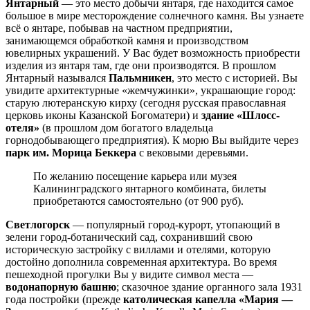
Янтарный
— это место добычи янтаря, где находится самое
большое в мире месторождение солнечного камня. Вы узнаете
всё о янтаре, побывав на частном предприятии,
занимающемся обработкой камня и производством
ювелирных украшений. У Вас будет возможность приобрести
изделия из янтаря там, где они производятся. В прошлом
Янтарный назывался
Пальмникен
, это место с историей. Вы
увидите архитектурные «жемчужинки», украшающие город:
старую лютеранскую кирху (сегодня русская православная
церковь иконы Казанской Богоматери) и
здание «Шлосс-
отеля»
(в прошлом дом богатого владельца
горнодобывающего предприятия). К морю Вы выйдите через
парк им. Морица Беккера
с вековыми деревьями.
По желанию посещение карьера или музея
Калининградского янтарного комбината, билеты
приобретаются самостоятельно (от 900 руб).
Светлогорск
— популярный город-курорт, утопающий в
зелени город-ботанический сад, сохранивший свою
историческую застройку с виллами и отелями, которую
достойно дополнила современная архитектура. Во время
пешеходной прогулки Вы у видите символ места —
водонапорную башню
; сказочное здание органного зала 1931
года постройки (прежде
католическая капелла «Мария —