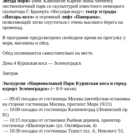
Звезда моря»
(нем. Katholische Kapelle Maria Seestern);
лиственничный парк со скульптурой известного немецкого
скульптора Г. Брахерта «Несущая воду»;
театр эстрады
«Янтарь-холл»
и огромный
лифт «Панорама»
,
позволяющий легко спуститься с очень высокого берега на
променад.
В программе предусмотрено свободное время на прогулку у
моря, магазины и обед.
Обед оплачивается самостоятельно на месте.
День 4
Куршская коса — Зеленоградск
Завтрак
Экскурсия «Национальный Парк Куршская коса и город-
курорт Зеленоградск»
(~ 8-9 часов)
— 09:45 посадка от гостиницы Москва (автобусная остановка
на стороне гостиницы Москва, проспект Мира 19/21)
— 10:00 посадка от гостиницы Калининград (Ленинский пр.
81)
— 10:15 посадка от остановки Рыбная деревня, ориентир
гостиница «Шкиперская» (ул. Октябрьская, 4)
— 10:30 посадка от гостиницы Турист (ул. А. Невского 53,