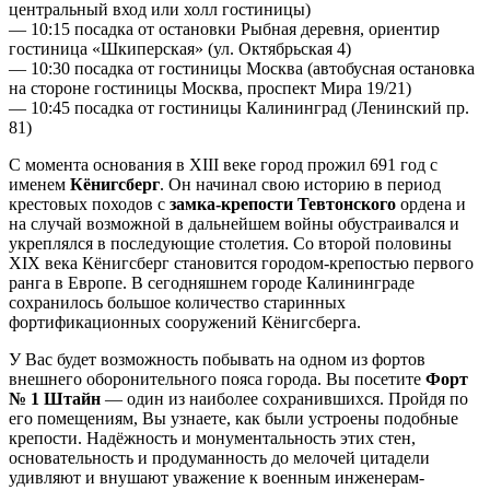
центральный вход или холл гостиницы)
— 10:15 посадка от остановки Рыбная деревня, ориентир
гостиница «Шкиперская» (ул. Октябрьская 4)
— 10:30 посадка от гостиницы Москва (автобусная остановка
на стороне гостиницы Москва, проспект Мира 19/21)
— 10:45 посадка от гостиницы Калининград (Ленинский пр.
81)
С момента основания в XIII веке город прожил 691 год с
именем
Кёнигсберг
. Он начинал свою историю в период
крестовых походов с
замка-крепости Тевтонского
ордена и
на случай возможной в дальнейшем войны обустраивался и
укреплялся в последующие столетия. Со второй половины
XIX века Кёнигсберг становится городом-крепостью первого
ранга в Европе. В сегодняшнем городе Калининграде
сохранилось большое количество старинных
фортификационных сооружений Кёнигсберга.
У Вас будет возможность побывать на одном из фортов
внешнего оборонительного пояса города. Вы посетите
Форт
№ 1 Штайн
— один из наиболее сохранившихся. Пройдя по
его помещениям, Вы узнаете, как были устроены подобные
крепости. Надёжность и монументальность этих стен,
основательность и продуманность до мелочей цитадели
удивляют и внушают уважение к военным инженерам-