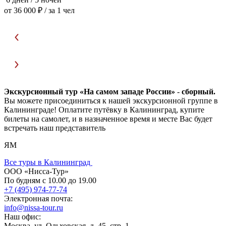
от 36 000 ₽
/ за 1 чел
о
Экскурсионный тур «На самом западе России»
-
сборный.
Вы можете присоединиться к нашей экскурсионной группе в
Калининграде! Оплатите путёвку в Калининград, купите
билеты на самолет, и в назначенное время и месте Вас будет
встречать наш представитель
ЯМ
Все туры в Калининград
ООО «Нисса-Тур»
По будням с 10.00 до 19.00
+7 (495) 974-77-74
Электронная почта:
info@nissa-tour.ru
Наш офис:
Москва, ул. Ольховская, д. 45, стр. 1