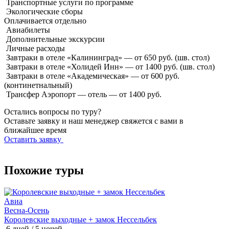
Транспортные услуги по программе
Экологические сборы
Оплачивается
отдельно
Авиабилеты
Дополнительные экскурсии
Личные расходы
Завтраки в отеле «Калининград» — от 650 руб. (шв. стол)
Завтраки в отеле «Холидей Инн» — от 1400 руб. (шв. стол)
Завтраки в отеле «Академическая» — от 600 руб.
(континетнальный)
Трансфер Аэропорт — отель — от 1400 руб.
Остались вопросы по туру?
Оставьте заявку и наш менеджер свяжется с вами в
ближайшее время
Оставить заявку
Похожие туры
Авиа
З
Весна-Осень
Королевские выходные + замок Нессельбек
К
6 дней / 5 ночей
6