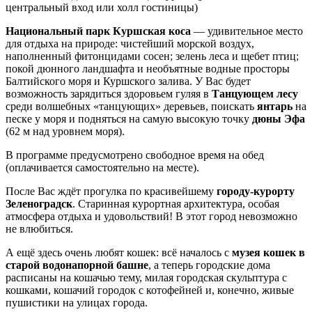
центральный вход или холл гостиницы)
Национальный парк Куршская коса
— удивительное место
для отдыха на природе: чистейший морской воздух,
наполненный фитонцидами сосен; зелень леса и щебет птиц;
покой дюнного ландшафта и необъятные водные просторы
Балтийского моря и Куршского залива. У Вас будет
возможность зарядиться здоровьем гуляя в
Танцующем лесу
среди волшебных «танцующих» деревьев, поискать
янтарь
на
песке у моря и подняться на самую высокую точку
дюны Эфа
(62 м над уровнем моря).
В программе предусмотрено свободное время на обед
(оплачивается самостоятельно на месте).
После Вас ждёт прогулка по красивейшему
городу-курорту
Зеленоградск
. Старинная курортная архитектура, особая
атмосфера отдыха и удовольствий! В этот город невозможно
не влюбиться.
А ещё здесь очень любят кошек: всё началось с
музея кошек в
старой водонапорной башне
, а теперь городские дома
расписаны на кошачью тему, милая городская скульптура с
кошками, кошачий городок с котофейней и, конечно, живые
пушистики на улицах города.