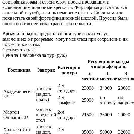
фортификаторам и строителям, проектировавшим и
возводившим подобные крепости. Фортификация считалась
отдельной наукой, и лишь немногие страны Европы могли
похвастать своей фортификационной школой. Пруссия была
одной из сильнейших стран в этой области.
Время и порядок предоставления туристских услуг,
заявленных в программе, могут меняться при сохранении их
объема и качества.
Стоимость тура
Цена за 1 человека за тур (руб.)
Регулярные заезды
январь-февраль
Категория
Гостиница
Завтрак
номера
2-
1-
3-
местное
местное
местно
2-м
23000
34000
23000
завтрак
стандарт
Академическая
(за доп.
3*
2-м
по
по
плату)
25000
комфорт
запросу
запросу
завтрак
Мартон
2-м
шведский
21500
26000
20000
Олимпик 3*
стандарт
стол
завтрак
Холидей Инн
2-м
(за доп.
35000
50000
32000