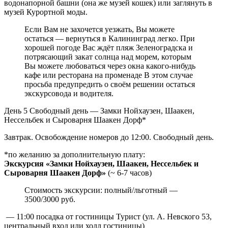
водонапорной башни (она же музей кошек) или заглянуть в
музей Курортной моды.
Если Вам не захочется уезжать, Вы можете
остаться — вернуться в Калининград легко. При
хорошей погоде Вас ждёт пляж Зеленоградска и
потрясающий закат солнца над морем, которым
Вы можете любоваться через окна какого-нибудь
кафе или ресторана на променаде В этом случае
просьба предупредить о своём решении остаться
экскурсовода и водителя.
День 5
Свободный день — Замки Нойхаузен, Шаакен,
Нессельбек и Сыроварня Шаакен Дорф*
Завтрак. Освобождение номеров до 12:00. Свободный день.
*по желанию за дополнительную плату:
Экскурсия «Замки Нойхаузен, Шаакен, Нессельбек и
Сыроварня Шаакен Дорф»
(~ 6-7 часов)
Стоимость экскурсии: полный/льготный —
3500/3000 руб.
— 11:00 посадка от гостиницы Турист (ул. А. Невского 53,
центральный вход или холл гостиницы)