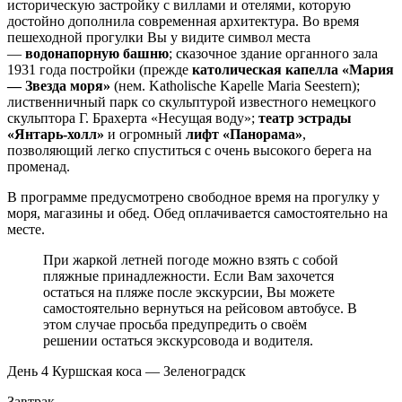
историческую застройку с виллами и отелями, которую
достойно дополнила современная архитектура. Во время
пешеходной прогулки Вы у видите символ места
—
водонапорную башню
; сказочное здание органного зала
1931 года постройки (прежде
католическая капелла «Мария
— Звезда моря»
(нем. Katholische Kapelle Maria Seestern);
лиственничный парк со скульптурой известного немецкого
скульптора Г. Брахерта «Несущая воду»;
театр эстрады
«Янтарь-холл»
и огромный
лифт «Панорама»
,
позволяющий легко спуститься с очень высокого берега на
променад.
В программе предусмотрено свободное время на прогулку у
моря, магазины и обед. Обед оплачивается самостоятельно на
месте.
При жаркой летней погоде можно взять с собой
пляжные принадлежности. Если Вам захочется
остаться на пляже после экскурсии, Вы можете
самостоятельно вернуться на рейсовом автобусе. В
этом случае просьба предупредить о своём
решении остаться экскурсовода и водителя.
День 4
Куршская коса — Зеленоградск
Завтрак