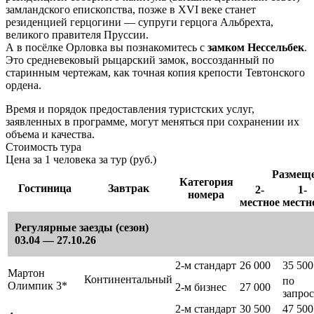
замландского епископства, позже в XVI веке станет
резиденцией герцогини — супруги герцога Альбрехта,
великого правителя Пруссии.
А в посёлке Орловка вы познакомитесь с
замком Нессельбек
.
Это cредневековый рыцарский замок, воссозданный по
старинным чертежам, как точная копия крепости Тевтонского
ордена.
Время и порядок предоставления туристских услуг,
заявленных в программе, могут меняться при сохранении их
объема и качества.
Стоимость тура
Цена за 1 человека за тур (руб.)
Размещ
Категория
Гостиница
Завтрак
2-
1-
номера
местное
местн
Регулярные заезды (сезон)
03.04 — 27.10.26
2-м стандарт
26 000
35 500
Мартон
Континентальный
по
Олимпик 3*
2-м бизнес
27 000
запро
2-м стандарт
30 500
47 500