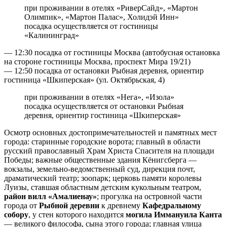
при проживании в отелях «РиверСайд», «Мартон
Олимпик», «Мартон Палас», Холидэй Инн»
посадка осуществляется от гостиницы
«Калининград»
— 12:30 посадка от гостиницы Москва (автобусная остановка
на стороне гостиницы Москва, проспект Мира 19/21)
— 12:50 посадка от остановки Рыбная деревня, ориентир
гостиница «Шкиперская» (ул. Октябрьская, 4)
при проживании в отелях «Нега», «Изола»
посадка осуществляется от остановки Рыбная
деревня, ориентир гостиница «Шкиперская»
Осмотр основных достопримечательностей и памятных мест
города: старинные городские ворота; главный в области
русский православный Храм Христа Спасителя на площади
Победы; важные общественные здания Кёнигсберга —
вокзалы, земельно-ведомственный суд, дирекция почт,
драматический театр; зоопарк; церковь памяти королевы
Луизы, ставшая областным детским кукольным театром,
район вилл «Амалиенау»
; прогулка на островной части
города от
Рыбной деревни
к древнему
Кафедральному
собору
, у стен которого находится
могила Иммануила Канта
— великого философа, сына этого города; главная улица