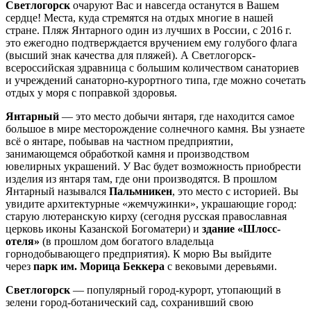
Светлогорск
очаруют Вас и навсегда останутся в Вашем
сердце! Места, куда стремятся на отдых многие в нашей
стране. Пляж Янтарного один из лучших в России, с 2016 г.
это ежегодно подтверждается вручением ему голубого флага
(высший знак качества для пляжей). А Светлогорск-
всероссийская здравница с большим количеством санаториев
и учреждений санаторно-курортного типа, где можно сочетать
отдых у моря с поправкой здоровья.
Янтарный
— это место добычи янтаря, где находится самое
большое в мире месторождение солнечного камня. Вы узнаете
всё о янтаре, побывав на частном предприятии,
занимающемся обработкой камня и производством
ювелирных украшений. У Вас будет возможность приобрести
изделия из янтаря там, где они производятся. В прошлом
Янтарный назывался
Пальмникен
, это место с историей. Вы
увидите архитектурные «жемчужинки», украшающие город:
старую лютеранскую кирху (сегодня русская православная
церковь иконы Казанской Богоматери) и
здание «Шлосс-
отеля»
(в прошлом дом богатого владельца
горнодобывающего предприятия). К морю Вы выйдите
через
парк им. Морица Беккера
с вековыми деревьями.
Светлогорск
— популярный город-курорт, утопающий в
зелени город-ботанический сад, сохранивший свою