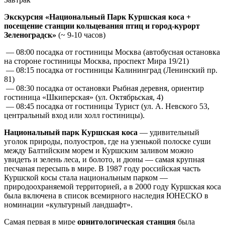
Экскурсия «Национальный Парк Куршская коса +
посещение станции кольцевания птиц и город-курорт
Зеленоградск»
(~ 9-10 часов)
— 08:00 посадка от гостиницы Москва (автобусная остановка
на стороне гостиницы Москва, проспект Мира 19/21)
— 08:15 посадка от гостиницы Калининград (Ленинский пр.
81)
— 08:30 посадка от остановки Рыбная деревня, ориентир
гостиница «Шкиперская» (ул. Октябрьская, 4)
— 08:45 посадка от гостиницы Турист (ул. А. Невского 53,
центральный вход или холл гостиницы).
Национальный парк Куршская коса
— удивительный
уголок природы, полуостров, где на узенькой полоске суши
между Балтийским морем и Куршским заливом можно
увидеть и зелень леса, и болото, и дюны — самая крупная
песчаная пересыпь в мире. В 1987 году российская часть
Куршской косы стала национальным парком —
природоохраняемой территорией, а в 2000 году Куршская коса
была включена в список всемирного наследия ЮНЕСКО в
номинации «культурный ландшафт».
Самая первая в мире
орнитологическая станция
была