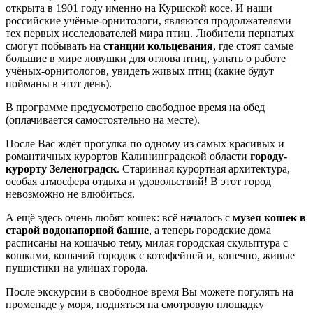
открыта в 1901 году именно на Куршской косе. И наши
российские учёные-орнитологи, являются продолжателями
тех первых исследователей мира птиц. Любители пернатых
смогут побывать на
станции кольцевания
, где стоят самые
большие в мире ловушки для отлова птиц, узнать о работе
учёных-орнитологов, увидеть живых птиц (какие будут
пойманы в этот день).
В программе предусмотрено свободное время на обед
(оплачивается самостоятельно на месте).
После Вас ждёт прогулка по одному из самых красивых и
романтичных курортов Калининградской области
городу-
курорту Зеленоградск
. Старинная курортная архитектура,
особая атмосфера отдыха и удовольствий! В этот город
невозможно не влюбиться.
А ещё здесь очень любят кошек: всё началось с
музея кошек в
старой водонапорной башне
, а теперь городские дома
расписаны на кошачью тему, милая городская скульптура с
кошками, кошачий городок с котофейней и, конечно, живые
пушистики на улицах города.
После экскурсии в свободное время Вы можете погулять на
променаде у моря, подняться на смотровую площадку