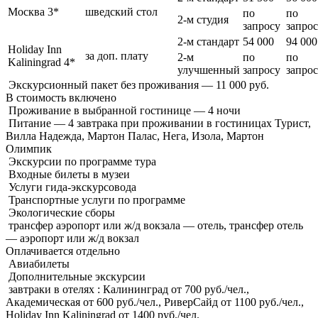
Москва 3*
шведский стол
по
по
2-м студия
запросу
запро
2-м стандарт
54 000
94 000
Holiday Inn
за доп. плату
2-м
по
по
Kaliningrad 4*
улучшенный
запросу
запро
Экскурсионный пакет без проживания — 11 000 руб.
В стоимость
включено
Проживание в выбранной гостинице — 4 ночи
Питание — 4 завтрака при проживании в гостиницах Турист,
Вилла Надежда, Мартон Палас, Нега, Изола, Мартон
Олимпик
Экскурсии по программе тура
Входные билеты в музеи
Услуги гида-экскурсовода
Транспортные услуги по программе
Экологические сборы
трансфер аэропорт или ж/д вокзала — отель, трансфер отель
— аэропорт или ж/д вокзал
Оплачивается
отдельно
Авиабилеты
Дополнительные экскурсии
завтраки в отелях : Калининград от 700 руб./чел.,
Академическая от 600 руб./чел., РиверСайд от 1100 руб./чел.,
Holiday Inn Kaliningrad от 1400 руб./чел.