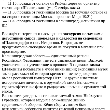
— 11:15 посадка от остановки Рыбная деревня, ориентир
гостиница «Шкиперская» (ул., Октябрьская,4)
— 11:30 посадка от гостиницы Москва (автобусная остановка
на стороне гостиницы Москва, проспект Мира 19/21)
— 11:45 посадка от гостиницы Калининград (Ленинский пр.
81)
Вас ждёт интересная и насыщенная
экскурсия по замкам с
дегустацией сыров, шоколада и сладостей на сыроварне
«Шаакендорф»
в пос. Некрасово. В программе
предусмотрено свободное время на покупки в магазине при
производстве.
Калининградская область — единственный регион
Российской Федерации, где есть рыцарские замки. Вас ждёт
увлекательное путешествие в прошлое. В подвалах
замка
Шаакен
вы побываете в музее инквизиции; экспозиция музея
замка расскажет об истории крепости, где неоднократно
бывал российский император Пётр I и другие известные
исторические личности; в оружейной замка Вы сможете
сделать эффектные фото в рыцарском шлеме и с оружием той
эпохи.
Вы сможете увидеть восстанавливаемый
замок Нойхаузен
в
Гурьевске, который входил в ближайшую линию
средневековой обороны Кёнигсберга , потом был
резиденцией соборного капитула (высший церковный совет)