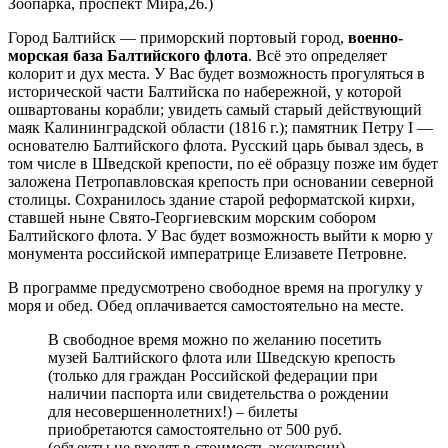
Зоопарка, проспект Мира,26.)
Город Балтийск — приморский портовый город,
военно-
морская база Балтийского флота
. Всё это определяет
колорит и дух места. У Вас будет возможность прогуляться в
исторической части Балтийска по набережной, у которой
ошвартованы корабли; увидеть самый старый действующий
маяк Калининградской области (1816 г.); памятник Петру I —
основателю Балтийского флота. Русский царь бывал здесь, в
том числе в Шведской крепости, по её образцу позже им будет
заложена Петропавловская крепость при основании северной
столицы. Сохранилось здание старой реформатской кирхи,
ставшей ныне Свято-Георгиевским морским собором
Балтийского флота. У Вас будет возможность выйти к морю у
монумента российской императрице Елизавете Петровне.
В программе предусмотрено свободное время на прогулку у
моря и обед. Обед оплачивается самостоятельно на месте.
В свободное время можно по желанию посетить
музей Балтийского флота или Шведскую крепость
(только для граждан Российской федерации при
наличии паспорта или свидетельства о рождении
для несовершеннолетних!) – билеты
приобретаются самостоятельно от 500 руб.
(объекты не входят в стоимость экскурсии).