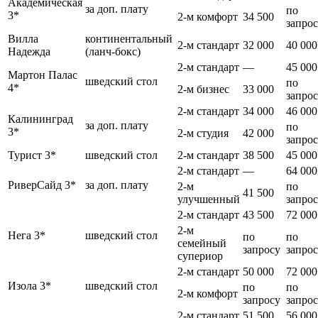
Академическая
за доп. плату
по
3*
2-м комфорт
34 500
запро
Вилла
континентальный
2-м стандарт
32 000
40 000
Надежда
(ланч-бокс)
2-м стандарт
—
45 000
Мартон Палас
шведский стол
по
4*
2-м бизнес
33 000
запро
2-м стандарт
34 000
46 000
Калининград
за доп. плату
по
3*
2-м студия
42 000
запро
Турист 3*
шведский стол
2-м стандарт
38 500
45 000
2-м стандарт
—
64 000
РиверСайд 3*
за доп. плату
2-м
по
41 500
улучшенный
запро
2-м стандарт
43 500
72 000
2-м
Нега 3*
шведский стол
по
по
семейный
запросу
запро
супериор
2-м стандарт
50 000
72 000
Изола 3*
шведский стол
по
по
2-м комфорт
запросу
запро
2-м стандарт
51 500
56 000