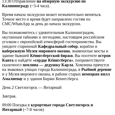
13:30 Отправление
на обзорную экскурсию по
Калининграду
(~3-4 часа).
Время начала экскурсии может незначительно меняться.
Точное место и время будет направлено гостям по
СМС/WhatsApp за день до начала экскурсии.
Вы познакомитесь с удивительным Калининградом,
окутанным тайнами и легендами, настоящим российским
уголком с европейской атмосферой гостеприимства. Вы
увидите старинный
Кафедральный собор
, корабли и
набережную Музея мирового океана
, знаменитые мосты и
здание бывшей
Кёнигсбергской биржи
. Вы посетите
остров
Канта
и найдёте
«сердце Кёнигсберга»
, поприветствуете
сказочного
хомлина — дедушку Карла
. Хомлины прячутся
на знаковых улицах города Калининграда, в
Рыбной деревне
и у Музея мирового океана, в районе старых
немецких вилл
Амалиенау
и у здания Биржи Кенигсберга.
День 2
Светлогорск — Янтарный
Завтрак.
09:00 Поездка в
курортные города Светлогорск и
Янтарный
(~7-8 часов)