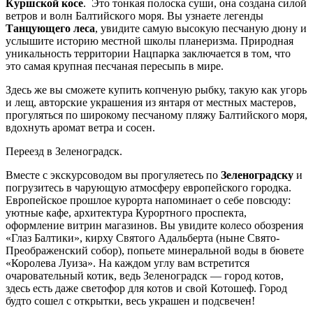
Куршской косе
. Это тонкая полоска суши, она создана силой
ветров и волн Балтийского моря. Вы узнаете легенды
Танцующего леса
, увидите самую высокую песчаную дюну и
услышите историю местной школы планеризма. Природная
уникальность территории Нацпарка заключается в том, что
это самая крупная песчаная пересыпь в мире.
Здесь же вы сможете купить копченую рыбку, такую как угорь
и лещ, авторские украшения из янтаря от местных мастеров,
прогуляться по широкому песчаному пляжу Балтийского моря,
вдохнуть аромат ветра и сосен.
Переезд в Зеленоградск.
Вместе с экскурсоводом вы прогуляетесь по
Зеленоградску
и
погрузитесь в чарующую атмосферу европейского городка.
Европейское прошлое курорта напоминает о себе повсюду:
уютные кафе, архитектура Курортного проспекта,
оформление витрин магазинов. Вы увидите колесо обозрения
«Глаз Балтики», кирху Святого Адальберта (ныне Свято-
Преображенский собор), попьете минеральной воды в бювете
«Королева Луиза». На каждом углу вам встретится
очаровательный котик, ведь Зеленоградск — город котов,
здесь есть даже светофор для котов и свой Котошеф. Город
будто сошел с открытки, весь украшен и подсвечен!