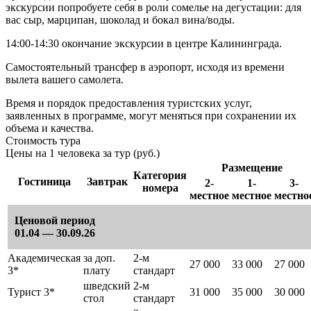
экскурсии попробуете себя в роли сомелье на дегустации: для
вас сыр, марципан, шоколад и бокал вина/воды.
14:00-14:30 окончание экскурсии в центре Калининграда.
Самостоятельный трансфер в аэропорт, исходя из времени
вылета вашего самолета.
Время и порядок предоставления туристских услуг,
заявленных в программе, могут меняться при сохранении их
объема и качества.
Стоимость тура
Цены на 1 человека за тур (руб.)
Размещение
Категория
Гостиница
Завтрак
2-
1-
3-
номера
местное
местное
местно
Ценовой период
01.04 — 30.09.26
Академическая
за доп.
2-м
27 000
33 000
27 000
3*
плату
стандарт
шведский
2-м
Турист 3*
31 000
35 000
30 000
стол
стандарт