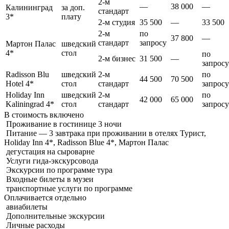
2-м
—
38 000
—
Калининград
за доп.
стандарт
3*
плату
2-м студия
35 500
—
33 500
2-м
по
37 800
—
стандарт
запросу
Мартон Палас
шведский
4*
стол
по
2-м бизнес
31 500
—
запросу
Radisson Blu
шведский
2-м
по
44 500
70 500
Hotel 4*
стол
стандарт
запросу
Holiday Inn
шведский
2-м
по
42 000
65 000
Kaliningrad 4*
стол
стандарт
запросу
В стоимость
включено
Проживание в гостинице 3 ночи
Питание — 3 завтрака при проживании в отелях Турист,
Holiday Inn 4*, Radisson Blue 4*, Мартон Палас
дегустация на сыроварне
Услуги гида-экскурсовода
Экскурсии по программе тура
Входные билеты в музеи
транспортные услуги по программе
Оплачивается
отдельно
авиабилеты
Дополнительные экскурсии
Личные расходы