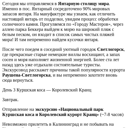
Сегодня мы отправляемся в
Янтарную столицу мира
.
Именно в пос. Янтарный сосредоточено 90% мировых
запасов янтаря. На мануфактуре мы узнаем, как отличить
настоящий янтарь от подделки, увидим процесс обработки
солнечного камня. Прогуляемся по «Городу Мастеров», через
аллею парка Беккера выйдем к морю на широкий пляж с
белым песком, он входит в список самых чистых пляжей
мира! И там непременно найдем кусочки янтаря.
После чего поедем в соседний уютный городок
Светлогорск
,
где прекрасные старые немецкие виллы восхищают, а запах
сосен и моря наполняет жизненной энергией. Более ста лет
назад здесь уже отдыхали состоятельные туристы.
Экскурсовод расскажет причины такой популярности курорта
Раушена-Светлогорска
, и вы непременно захотите вновь
сюда вернуться.
День 3
Куршская коса — Королевский Кранц
Завтрак.
Отправление на
экскурсию «Национальный парк
Куршская коса и Королевский курорт Кранц»
(~7-8 часов)
Невозможно прилететь в Калининград и не побывать на