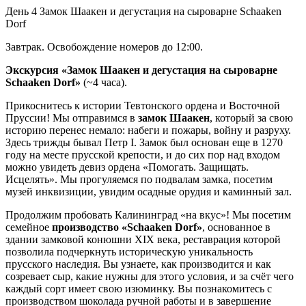
День 4
Замок Шаакен и дегустация на сыроварне Schaaken
Dorf
Завтрак. Освобождение номеров до 12:00.
Экскурсия «Замок Шаакен и дегустация на сыроварне
Schaaken Dorf»
(~4 часа).
Прикоснитесь к истории Тевтонского ордена и Восточной
Пруссии! Мы отправимся в
замок Шаакен
, который за свою
историю перенес немало: набеги и пожары, войну и разруху.
Здесь трижды бывал Петр I. Замок был основан еще в 1270
году на месте прусской крепости, и до сих пор над входом
можно увидеть девиз ордена «Помогать. Защищать.
Исцелять». Мы прогуляемся по подвалам замка, посетим
музей инквизиции, увидим осадные орудия и каминный зал.
Продолжим пробовать Калининград «на вкус»! Мы посетим
семейное
производство «Schaaken Dorf»
, основанное в
здании замковой конюшни XIX века, реставрация которой
позволила подчеркнуть историческую уникальность
прусского наследия. Вы узнаете, как производится и как
созревает сыр, какие нужны для этого условия, и за счёт чего
каждый сорт имеет свою изюминку. Вы познакомитесь с
производством шоколада ручной работы и в завершение