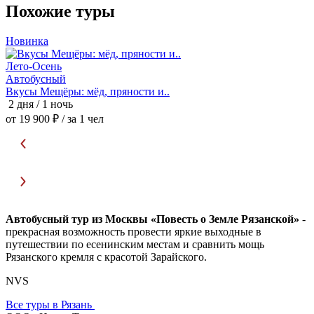
Похожие туры
Новинка
Лето-Осень
Автобусный
Вкусы Мещёры: мёд, пряности и..
М
2 дня / 1 ночь
2
от 19 900 ₽
/ за 1 чел
о
Автобусный тур из Москвы «Повесть о Земле Рязанской»
-
прекрасная возможность провести яркие выходные в
путешествии по есенинским местам и сравнить мощь
Рязанского кремля с красотой Зарайского.
NVS
Все туры в Рязань