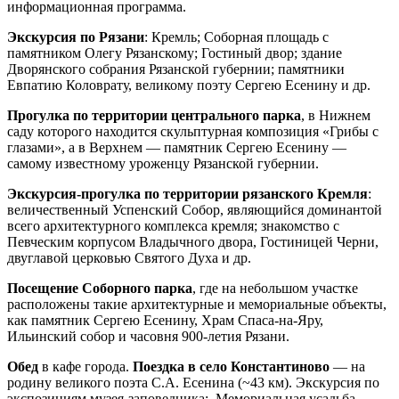
информационная программа.
Экскурсия по Рязани
: Кремль; Соборная площадь с
памятником Олегу Рязанскому; Гостиный двор; здание
Дворянского собрания Рязанской губернии; памятники
Евпатию Коловрату, великому поэту Сергею Есенину и др.
Прогулка по территории центрального парка
, в Нижнем
саду которого находится скульптурная композиция «Грибы с
глазами», а в Верхнем — памятник Сергею Есенину —
самому известному уроженцу Рязанской губернии.
Экскурсия-прогулка по территории рязанского Кремля
:
величественный Успенский Собор, являющийся доминантой
всего архитектурного комплекса кремля; знакомство с
Певческим корпусом Владычного двора, Гостиницей Черни,
двуглавой церковью Святого Духа и др.
Посещение Соборного парка
, где на небольшом участке
расположены такие архитектурные и мемориальные объекты,
как памятник Сергею Есенину, Храм Спаса-на-Яру,
Ильинский собор и часовня 900-летия Рязани.
Обед
в кафе города.
Поездка в село Константиново
— на
родину великого поэта С.А. Есенина (~43 км). Экскурсия по
экспозициям музея-заповедника: Мемориальная усадьба