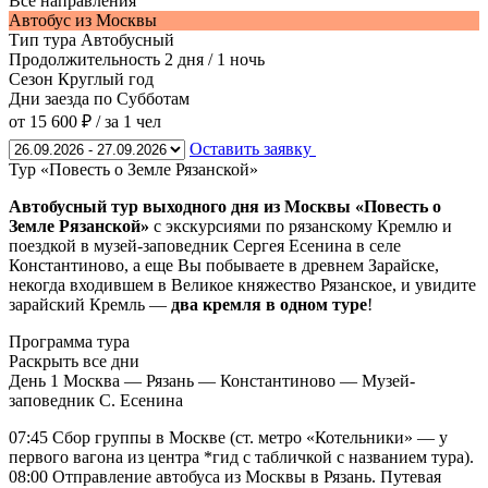
Все направления
Автобус из Москвы
Тип тура
Автобусный
Продолжительность
2 дня / 1 ночь
Сезон
Круглый год
Дни заезда
по Субботам
от 15 600 ₽
/ за 1 чел
Оставить заявку
Тур «Повесть о Земле Рязанской»
Автобусный тур выходного дня из Москвы «Повесть о
Земле Рязанской»
с экскурсиями по рязанскому Кремлю и
поездкой в музей-заповедник Сергея Есенина в селе
Константиново, а еще Вы побываете в древнем Зарайске,
некогда входившем в Великое княжество Рязанское, и увидите
зарайский Кремль —
два кремля в одном туре
!
Программа тура
Раскрыть все дни
День 1
Москва — Рязань — Константиново — Музей-
заповедник С. Есенина
07:45 Сбор группы в Москве (ст. метро «Котельники» — у
первого вагона из центра *гид с табличкой с названием тура).
08:00 Отправление автобуса из Москвы в Рязань. Путевая