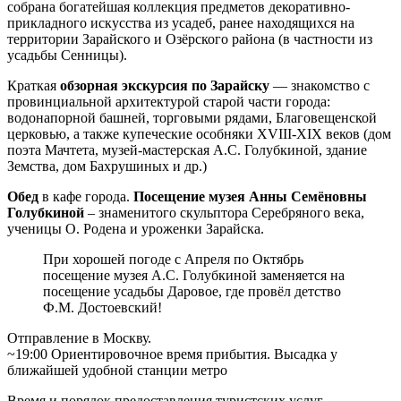
собрана богатейшая коллекция предметов декоративно-
прикладного искусства из усадеб, ранее находящихся на
территории Зарайского и Озёрского района (в частности из
усадьбы Сенницы).
Краткая
обзорная экскурсия по Зарайску
— знакомство с
провинциальной архитектурой старой части города:
водонапорной башней, торговыми рядами, Благовещенской
церковью, а также купеческие особняки XVIII-XIX веков (дом
поэта Мачтета, музей-мастерская А.С. Голубкиной, здание
Земства, дом Бахрушиных и др.)
Обед
в кафе города.
Посещение музея Анны Семёновны
Голубкиной
– знаменитого скульптора Серебряного века,
ученицы О. Родена и уроженки Зарайска.
При хорошей погоде с Апреля по Октябрь
посещение музея А.С. Голубкиной заменяется на
посещение усадьбы Даровое, где провёл детство
Ф.М. Достоевский!
Отправление в Москву.
~19:00 Ориентировочное время прибытия. Высадка у
ближайшей удобной станции метро
Время и порядок предоставления туристских услуг,