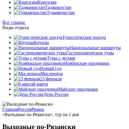
Киргизия
Таджикистан
Туркменистан
Все страны
Виды отдыха
Туристические поезда
Круизы
Национальные маршруты
Гастрономические туры
Туры с детьми
Ноябрьские праздники
Новый год
Масленица
23 февраля
8 марта
Майские праздники
День России
Главная
Россия
Рязань
«Выходные по-Рязански», тур на 2 дня
Выходные по-Рязански