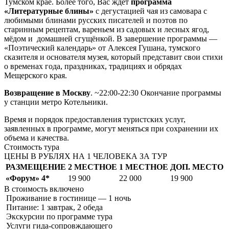
Тумском крае. Более того, Вас ждет
программа
«Литературные блины»
с дегустацией чая из самовара с
любимыми блинами русских писателей и поэтов по
старинным рецептам, вареньем из садовых и лесных ягод,
мёдом и домашней сгущёнкой. В завершение программы —
«Поэтический календарь» от Алексея Гушана, тумского
сказителя и основателя музея, который представит свои стихи
о временах года, праздниках, традициях и обрядах
Мещерского края.
Возвращение в Москву
. ~22:00-22:30 Окончание программы
у станции метро Котельники.
Время и порядок предоставления туристских услуг,
заявленных в программе, могут меняться при сохранении их
объема и качества.
Стоимость тура
ЦЕНЫ В РУБЛЯХ НА 1 ЧЕЛОВЕКА ЗА ТУР
РАЗМЕЩЕНИЕ
2 МЕСТНОЕ
1 МЕСТНОЕ
ДОП. МЕСТО
«Форум» 4*
19 900
22 000
19 900
В стоимость
включено
Проживание в гостинице — 1 ночь
Питание: 1 завтрак, 2 обеда
Экскурсии по программе тура
Услуги гида-сопровждающего