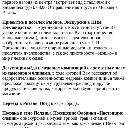
первого вагона из центра *встречает гид с табличкой с
названием тура). 08:00 Отправление автобуса из Москвы в
Рязань.
Прибытие в посёлок Рыбное
.
Экскурсия в НИИ
Пчеловодства
— крупнейший в России институт, где Вы
узнаете об истории пчеловодства на Руси (бортничество,
колодные пасеки), познакомитесь с деятельностью
изобретателя первого в мире рамочного улья П.И.
Прокоповича, увидите старинные медогонки, узнаете о
продуктах пчеловодства, а так же приоткроете «окошко» в
мир пчелиных семей.
Дегустация мёда и медовых композиций с ароматным чаем
из самовара и блинами
, в ходе которой Вам расскажут об
оздоровительных особенностях медовых композиций, а также
предложат пыльцу, пергу, трутневый расплод и другие
продукты пчеловодства, которые можно будет приобрести в
магазине.
Переезд в Рязань
.
Обед
в кафе города.
Поездка в село Поляны
.
Посещение Фабрики «Настоящие
специи»
с экскурсией в Музей грибов, трав и специй,
осмотром цехов и рассказом о том, как здесь делают Иван-чай