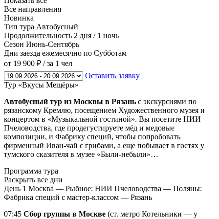
Показать все
Все направления
Новинка
Тип тура
Автобусный
Продолжительность
2 дня / 1 ночь
Сезон
Июнь-Сентябрь
Дни заезда
ежемесячно по Субботам
от 19 900 ₽
/ за 1 чел
Оставить заявку
Тур «Вкусы Мещёры»
Автобусный тур из Москвы в Рязань
с экскурсиями по
рязанскому Кремлю, посещением Художественного музея и
концертом в «Музыкальной гостиной». Вы посетите НИИ
Пчеловодства, где продегустируете мёд и медовые
композиции, и Фабрику специй, чтобы попробовать
фирменный Иван-чай с грибами, а еще побывает в гостях у
тумского сказителя в музее «Были-небыли»…
Программа тура
Раскрыть все дни
День 1
Москва — Рыбное: НИИ Пчеловодства — Поляны:
Фабрика специй с мастер-классом — Рязань
07:45
Сбор группы в Москве
(ст. метро Котельники — у