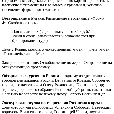
с грибами!
Мастер-класс
по рисованию картин пряностями,
чаепитие
с фирменным Иван-чаем с грибами и, конечно,
посещение фирменного магазина.
Возвращение в Рязань
. Размещение в гостинице «Форум»
4*. Свободное время.
Для желающих (за доп. плату — от 850 руб.) —
Ужин в отеле (заказывается и оплачивается при
бронировании тура)
День 2
Рязань: кремль, художественный музей — Тума: музей
«Были-небыли» — Москва
Завтрак в гостинице. Освобождение номеров. Отправление на
экскурсионную программу.
Обзорная экскурсия по Рязани
— одному из древнейших
городов центральной России. Вы увидите Кремль; Соборную
площадь с памятником Олегу Рязанскому; Гостиный двор;
здание Дворянского собрания Рязанской губернии; памятники
Евпатию Коловрату; великому поэту Сергею Есенину и др.
Экскурсия-прогулка по территории Рязанского кремля
, в
ходе которой мы полюбуемся Успенский Собором, Певческим
корпусом Владычного двора, Гостиницей Черни, двуглавой