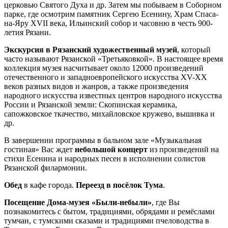
церковью Святого Духа и др. Затем мы побываем в Соборном
парке, где осмотрим памятник Сергею Есенину, Храм Спаса-
на-Яру XVII века, Ильинский собор и часовню в честь 900-
летия Рязани.
Экскурсия в Рязанский художественный музей
, который
часто называют Рязанской «Третьяковкой». В настоящее время
коллекция музея насчитывает около 12000 произведений
отечественного и западноевропейского искусства XV-XX
веков разных видов и жанров, а также произведения
народного искусства известных центров народного искусства
России и Рязанской земли: Скопинская керамика,
сапожковское ткачество, михайловское кружево, вышивка и
др.
В завершении программы в бальном зале «Музыкальная
гостиная» Вас ждет
небольшой концерт
из произведений на
стихи Есенина и народных песен в исполнении солистов
Рязанской филармонии.
Обед
в кафе города.
Переезд в посёлок Тума
.
Посещение Дома-музея «Были-небыли»
, где Вы
познакомитесь с бытом, традициями, обрядами и ремёслами
тумчан, с тумскими сказами и традициями пчеловодства в