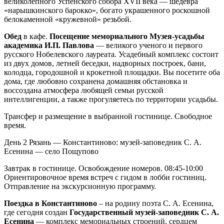
великолепного Успенского собора XVII века — шедевра
«нарышкинского барокко», богато украшенного роскошной
белокаменной «кружевной» резьбой.
Обед
в кафе.
Посещение мемориального Музея-усадьбы
академика И.П. Павлова
— великого ученого и первого
русского Нобелевского лауреата. Усадебный комплекс состоит
из двух домов, летней беседки, надворных построек, бани,
колодца, городошной и крокетной площадки. Вы посетите оба
дома, где любовно сохранена домашняя обстановка и
воссоздана атмосфера любящей семьи русской
интеллигенции, а также прогуляетесь по территории усадьбы.
Трансфер и размещение в выбранной гостинице. Свободное
время.
День 2
Рязань — Константиново: музей-заповедник С. А.
Есенина — село Пощупово
Завтрак в гостинице. Освобождение номеров. 08:45-10:00
Ориентировочное время встреч с гидом в лобби гостиниц.
Отправление на экскурсионную программу.
Поездка в Константиново
– на родину поэта С. А. Есенина,
где сегодня создан
Государственный музей-заповедник С. А.
Есенина
— комплекс мемориальных строений, сердцем