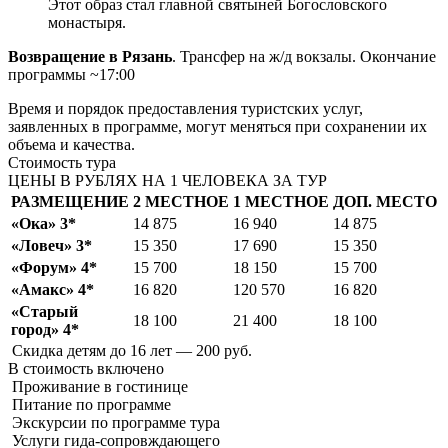
Этот образ стал главной святыней Богословского
монастыря.
Возвращение в Рязань
. Трансфер на ж/д вокзалы. Окончание
программы ~17:00
Время и порядок предоставления туристских услуг,
заявленных в программе, могут меняться при сохранении их
объема и качества.
Стоимость тура
ЦЕНЫ В РУБЛЯХ НА 1 ЧЕЛОВЕКА ЗА ТУР
РАЗМЕЩЕНИЕ
2 МЕСТНОЕ
1 МЕСТНОЕ
ДОП. МЕСТО
«Ока» 3*
14 875
16 940
14 875
«Ловеч» 3*
15 350
17 690
15 350
«Форум» 4*
15 700
18 150
15 700
«Амакс» 4*
16 820
120 570
16 820
«Старый
18 100
21 400
18 100
город» 4*
Скидка детям до 16 лет — 200 руб.
В стоимость
включено
Проживание в гостинице
Питание по программе
Экскурсии по программе тура
Услуги гида-сопровждающего