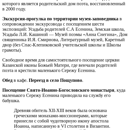
которого является родительский дом поэта, восстановленный
в 2000 году.
Экскурсия-прогулка по территории музея-заповедника
в
сопровождении экскурсовода с посещением шести
экспозиций: Усадьба родителей С.А Есенина, Земская школа,
Усадьба Л.И. Кашиной — Музей поэмы «Анна Снегина», Дом
священника И.Я. Смирнова, Литературный музей, Каретный
двор (без Спас-Клепиковской учительской школы и Школы
грамоты).
Свободное время для самостоятельного посещение церкви
Казанской иконы Божьей Матери, где венчали родителей
поэта и крестили маленького Сережу Есенина.
Обед
в кафе.
Переезд в село Пощупово
.
Посещение Свято-Иоанно-Богословского монастыря
, куда
маленького Сережу Есенина приводила на службу его
бабушка.
Древняя обитель XII-XIII веков была основана
греческими монахами-миссионерами, которые
принесли с собой чудотворную икону апостола
Иоанна, написанную в VI столетии в Византии.