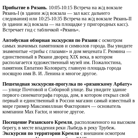
Прибытие в Рязань
. 10:05-10:15 Встреча на ж/д вокзале
Рязань-I (в здании ж/д вокзала — зал касс дальнего
следования) или 10:25-10:35 Встреча на ж/д вокзале Рязань-II
(в здании ж/д вокзала — на площадке у пригородных касс).
Встречает гид с табличкой «Рязань».
Автобусная обзорная экскурсия по Рязани
с осмотром
самых значимых памятников и символов города. Вы увидите
знаменитые «грибы с глазами» и дом мецената Г. Рюмина —
единственный в Рязани дворец XIX века, в котором
располагается художественный музей им. Пожалостина,
памятник Евпатию Коловрату, главную площадь города
носящую имя В. И. Ленина и многое другое.
Пешеходная экскурсия-прогулка по «рязанскому Арбату»
— улице Почтовой и Соборной улице. Вы увидите здание
первого синематографа города, дом, в котором открыл свой
первый и единственный в России магазин самый известный в
мире гример Максимиллиан Факторович — основатель
компании Max Factor, и многое другое.
Посещение Рязанского Кремля
, расположенного на высоком
берегу, в месте впадения реки Лыбедь в реку Трубеж.
Экскурсия по территории Кремля
с внешним осмотром