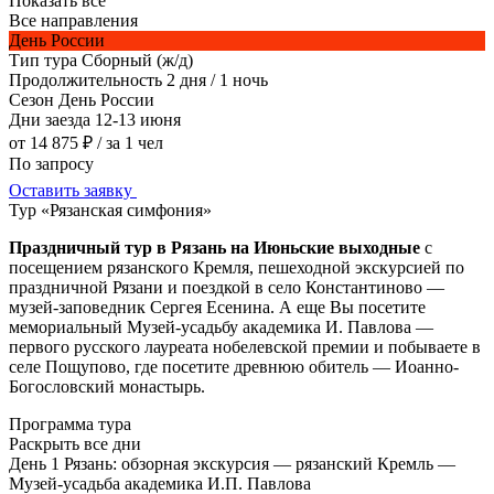
Показать все
Все направления
День России
Тип тура
Сборный (ж/д)
Продолжительность
2 дня / 1 ночь
Сезон
День России
Дни заезда
12-13 июня
от 14 875 ₽
/ за 1 чел
По запросу
Оставить заявку
Тур «Рязанская симфония»
Праздничный тур в Рязань на Июньские выходные
с
посещением рязанского Кремля, пешеходной экскурсией по
праздничной Рязани и поездкой в село Константиново —
музей-заповедник Сергея Есенина. А еще Вы посетите
мемориальный Музей-усадьбу академика И. Павлова —
первого русского лауреата нобелевской премии и побываете в
селе Пощупово, где посетите древнюю обитель — Иоанно-
Богословский монастырь.
Программа тура
Раскрыть все дни
День 1
Рязань: обзорная экскурсия — рязанский Кремль —
Музей-усадьба академика И.П. Павлова