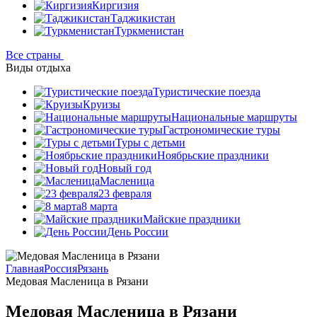
Киргизия
Таджикистан
Туркменистан
Все страны
Виды отдыха
Туристические поезда
Круизы
Национальные маршруты
Гастрономические туры
Туры с детьми
Ноябрьские праздники
Новый год
Масленица
23 февраля
8 марта
Майские праздники
День России
Главная
Россия
Рязань
Медовая Масленица в Рязани
Медовая Масленица в Рязани