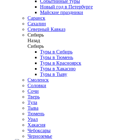
Событийные туры
Новый год в Петербурге
Майские праздники
Саранск
Сахалин
Северный Кавказ
Сибирь
Назад
Сибирь
Туры в Сибирь
Туры в Тюмень
Туры в Красноярск
Туры в Хакасию
Туры в Тыву
Смоленск
Соловки
Сочи
Тверь
Тула
Тыва
Тюмень
Урал
Хакасия
Чебоксары
Черноземье