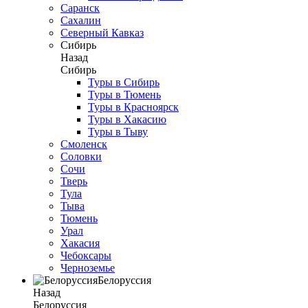
Саранск
Сахалин
Северный Кавказ
Сибирь
Назад
Сибирь
Туры в Сибирь
Туры в Тюмень
Туры в Красноярск
Туры в Хакасию
Туры в Тыву
Смоленск
Соловки
Сочи
Тверь
Тула
Тыва
Тюмень
Урал
Хакасия
Чебоксары
Черноземье
Белоруссия
Назад
Белоруссия