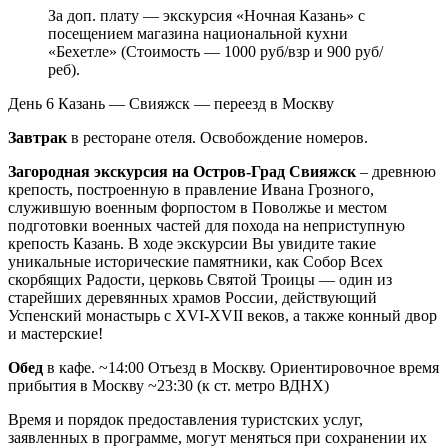
За доп. плату — экскурсия «Ночная Казань» с
посещением магазина национальной кухни
«Бехетле» (Стоимость — 1000 руб/взр и 900 руб/
реб).
День 6
Казань — Свияжск — переезд в Москву
Завтрак
в ресторане отеля. Освобождение номеров.
Загородная экскурсия на Остров-Град Свияжск
– древнюю
крепость, построенную в правление Ивана Грозного,
служившую военным форпостом в Поволжье и местом
подготовки военных частей для похода на неприступную
крепость Казань. В ходе экскурсии Вы увидите такие
уникальные исторические памятники, как Собор Всех
скорбящих Радости, церковь Святой Троицы — один из
старейших деревянных храмов России, действующий
Успенский монастырь с XVI-XVII веков, а также конный двор
и мастерские!
Обед
в кафе. ~14:00 Отъезд в Москву. Ориентировочное время
прибытия в Москву ~23:30 (к ст. метро ВДНХ)
Время и порядок предоставления туристских услуг,
заявленных в программе, могут меняться при сохранении их