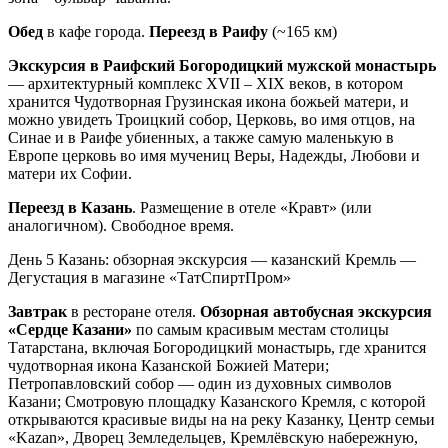
Обед
в кафе города.
Переезд в Раифу
(~165 км)
Экскурсия в Раифский Богородицкий мужской монастырь
— архитектурный комплекс ХVII – ХIХ веков, в котором
хранится Чудотворная Грузинская икона божьей матери, и
можно увидеть Троицкий собор, Церковь, во имя отцов, на
Синае и в Раифе убиенных, а также самую маленькую в
Европе церковь во имя мучениц Веры, Надежды, Любови и
матери их Софии.
Переезд в Казань
. Размещение в отеле «Кравт» (или
аналогичном). Свободное время.
День 5
Казань: обзорная экскурсия — казанский Кремль —
Дегустация в магазине «ТатСпиртПром»
Завтрак
в ресторане отеля.
Обзорная автобусная экскурсия
«Сердце Казани»
по самым красивым местам столицы
Татарстана, включая Богородицкий монастырь, где хранится
чудотворная икона Казанской Божией Матери;
Петропавловский собор — один из духовных символов
Казани; Смотровую площадку Казанского Кремля, с которой
открываются красивые виды на на реку Казанку, Центр семьи
«Kazan», Дворец Земледельцев, Кремлёвскую набережную,