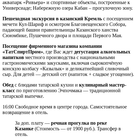
аквапарк «Ривьера» и спортивные объекты, построенные к
Универсиаде; Набережную озера Кабан – прогулочную зону.
Пешеходная экскурсия в казанский Кремль
с посещением
мечети Кул-Шариф и осмотром Благовещенского Собора,
падающей башни правительницы Казанского ханства
Сююмбике, Пушечного двора и площади Первого Мая.
Посещение фирменного магазина компании
«ТатСпиртПром»
, где Вас ждет
дегустация алкогольных
напитков
местного производства с национальными
гастрономическими закусками, включая сырокопчёную
конскую колбасу «Казылык» и деликатнейший сливочный
сыр. Для детей — детский сет (напиток + сладкое угощение).
Обед
с блюдами татарской кухни и
кулинарный мастер-
класс
по приготовлению Эчпочмака — традиционной
татарской выпечке.
16:00 Свободное время в центре города. Самостоятельное
возвращение в отель.
За доп. плату —
речная прогулка по реке
Казанке
(Стоимость — от 1900 руб.). Трансфер в
отель.