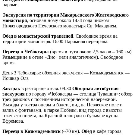
пароме.
Экскурсия по территории Макарьевского Желтоводского
монастыря
, основан ному около 1434 года иноком
Нижегородского Печерского монастыря Св. Макарием.
Обед в монастырской трапезной
. Свободное время на
территории монастыря. 16:00 Паромная переправа.
Переезд в Чебоксары
(время в пути около 2,5 часов – 160 км).
Размещение в отеле «Дис» (или аналогичном). Свободное
время.
День 3
Чебоксары: обзорная экскурсия — Козьмодемьянск —
Йошкар-Ола
Завтрак
в ресторане отеля. 09:30
Обзорная автобусная
экскурсия
по городу «Чебоксары — столица Чувашии»: обзор
трех районов с посещением исторической набережной.
Выходы у театра оперы и балета, вид на Певческое поле и
залив с фонтанами, в парке Победы, вид города с высоты
птичьего полета, на Красной площади и бульваре купца
Ефремова.
Переезд в Козьмодемьянск
(~70 км).
Обед
в кафе города.