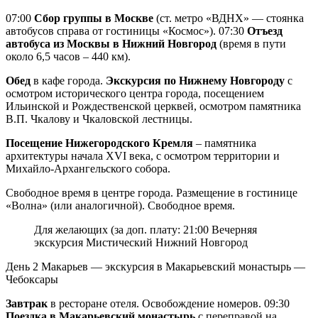
07:00
Сбор группы в Москве
(ст. метро «ВДНХ» — стоянка
автобусов справа от гостиницы «Космос»). 07:30
Отъезд
автобуса из Москвы в Нижний Новгород
(время в пути
около 6,5 часов – 440 км).
Обед
в кафе города.
Экскурсия по Нижнему Новгороду
с
осмотром исторического центра города, посещением
Ильинской и Рождественской церквей, осмотром памятника
В.П. Чкалову и Чкаловской лестницы.
Посещение Нижегородского Кремля
– памятника
архитектуры начала XVI века, с осмотром территории и
Михайло-Архангельского собора.
Свободное время в центре города. Размещение в гостинице
«Волна» (или аналогичной). Свободное время.
Для желающих (за доп. плату: 21:00 Вечерняя
экскурсия Мистический Нижний Новгород
День 2
Макарьев — экскурсия в Макарьевский монастырь —
Чебоксары
Завтрак
в ресторане отеля. Освобождение номеров. 09:30
Поездка в Макарьевский монастырь
с переправой на