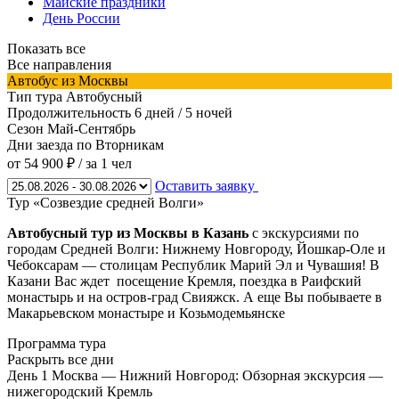
Майские праздники
День России
Показать все
Все направления
Автобус из Москвы
Тип тура
Автобусный
Продолжительность
6 дней / 5 ночей
Сезон
Май-Сентябрь
Дни заезда
по Вторникам
от 54 900 ₽
/ за 1 чел
Оставить заявку
Тур «Созвездие средней Волги»
Автобусный тур из Москвы в Казань
с экскурсиями по
городам Средней Волги: Нижнему Новгороду, Йошкар-Оле и
Чебоксарам — столицам Республик Марий Эл и Чувашия! В
Казани Вас ждет посещение Кремля, поездка в Раифский
монастырь и на остров-град Свияжск. А еще Вы побываете в
Макарьевском монастыре и Козьмодемьянске
Программа тура
Раскрыть все дни
День 1
Москва — Нижний Новгород: Обзорная экскурсия —
нижегородский Кремль