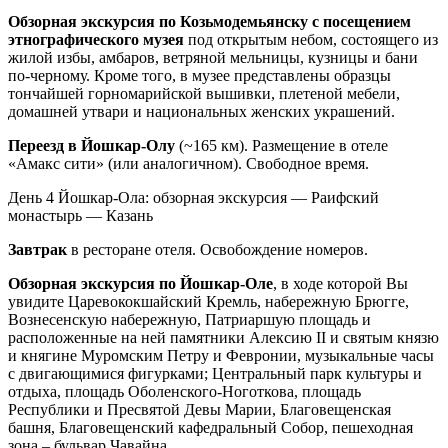
Обзорная экскурсия по Козьмодемьянску с посещением
этнографического музея
под открытым небом, состоящего из
жилой избы, амбаров, ветряной мельницы, кузницы и бани
по-черному. Кроме того, в музее представлены образцы
тончайшей горномарийской вышивки, плетеной мебели,
домашней утвари и национальных женских украшений.
Переезд в Йошкар-Олу
(~165 км). Размещение в отеле
«Амакс сити» (или аналогичном). Свободное время.
День 4
Йошкар-Ола: обзорная экскурсия — Раифский
монастырь — Казань
Завтрак
в ресторане отеля. Освобождение номеров.
Обзорная экскурсия по Йошкар-Оле
, в ходе которой Вы
увидите Царевококшайский Кремль, набережную Брюгге,
Вознесенскую набережную, Патриаршую площадь и
расположенные на ней памятники Алексию II и святым князю
и княгине Муромским Петру и Февронии, музыкальные часы
с двигающимися фигурками; Центральный парк культуры и
отдыха, площадь Оболенского-Ноготкова, площадь
Республики и Пресвятой Девы Марии, Благовещенская
башня, Благовещенский кафедральный Собор, пешеходная
зона – бульвар Чавайна.