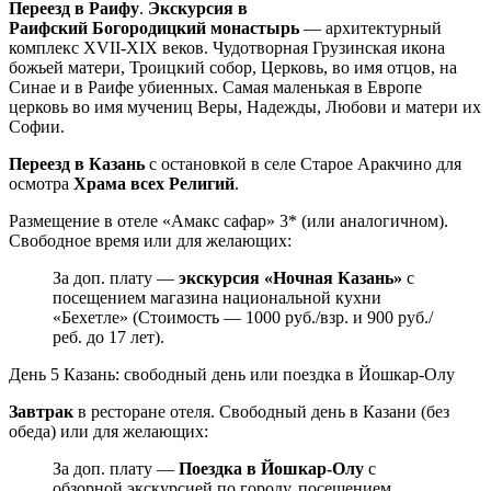
Переезд в Раифу
.
Экскурсия в
Раифский Богородицкий монастырь
— архитектурный
комплекс ХVII-ХIХ веков. Чудотворная Грузинская икона
божьей матери, Троицкий собор, Церковь, во имя отцов, на
Синае и в Раифе убиенных. Самая маленькая в Европе
церковь во имя мучениц Веры, Надежды, Любови и матери их
Софии.
Переезд в Казань
с остановкой в селе Старое Аракчино для
осмотра
Храма всех Религий
.
Размещение в отеле «Амакс сафар» 3* (или аналогичном).
Свободное время или для желающих:
За доп. плату —
экскурсия «Ночная Казань»
с
посещением магазина национальной кухни
«Бехетле» (Стоимость — 1000 руб./взр. и 900 руб./
реб. до 17 лет).
День 5
Казань: свободный день или поездка в Йошкар-Олу
Завтрак
в ресторане отеля. Свободный день в Казани (без
обеда) или для желающих:
За доп. плату —
Поездка в Йошкар-Олу
с
обзорной экскурсией по городу, посещением