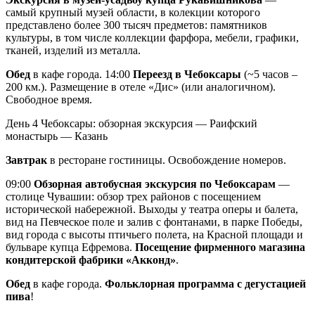
самый крупный музей области, в колекции которого
представлено более 300 тысяч предметов: памятников
культуры, в том числе коллекции фарфора, мебели, графики,
тканей, изделий из металла.
Обед
в кафе города. 14:00
Переезд в Чебоксары
(~5 часов –
200 км.). Размещение в отеле «Дис» (или аналогичном).
Свободное время.
День 4
Чебоксары: обзорная экскурсия — Раифский
монастырь — Казань
Завтрак
в ресторане гостиницы. Освобождение номеров.
09:00
Обзорная автобусная экскурсия по Чебоксарам
—
столице Чувашии: обзор трех районов с посещением
исторической набережной. Выходы у театра оперы и балета,
вид на Певческое поле и залив с фонтанами, в парке Победы,
вид города с высоты птичьего полета, на Красной площади и
бульваре купца Ефремова.
Посещение фирменного магазина
кондитерской фабрики «Акконд»
.
Обед
в кафе города.
Фольклорная программа с дегустацией
пива
!