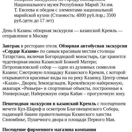
Национального музея Республики Марий Эл им.
Т. Евсеева и обедом с элементами национальной
марийской кухни (Стоимость: 4000 руб./взр.; 3500
руб./дети до 17 лет)
День 6
Казань: обзорная экскурсия — казанский Кремль —
отправление в Москву
Завтрак
в ресторане отеля.
Обзорная автобусная экскурсия
«Сердце Казани»
по самым красивым местам столицы
Татарстана, включая Богородицкий монастырь, где хранится
чудотворная икона Казанской Божией Матери;
Петропавловский собор — один из духовных символов
Казани; Смотровую площадку Казанского Кремля, с которой
открываются красивые виды на на реку Казанку, Центр семьи
«Kazan», Дворец Земледельцев, Кремлёвскую набережную,
аквапарк «Ривьера» и спортивные объекты, построенные к
Универсиаде; Набережную озера Кабан – прогулочную зону.
Пешеходная экскурсия в казанский Кремль
с посещением
мечети Кул-Шариф и осмотром Благовещенского Собора,
падающей башни правительницы Казанского ханства
Сююмбике, Пушечного двора и площади Первого Мая.
Посещение фирменного магазина компании