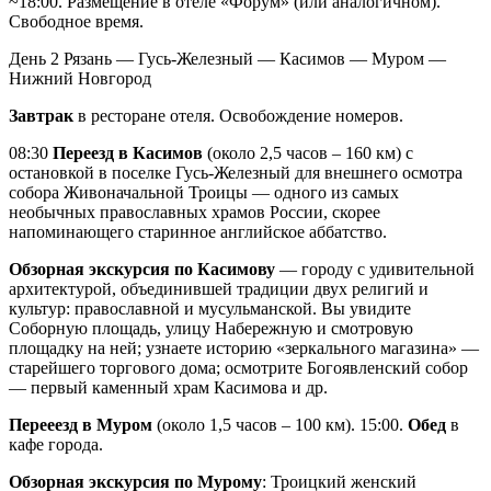
~18:00. Размещение в отеле «Форум» (или аналогичном).
Свободное время.
День 2
Рязань — Гусь-Железный — Касимов — Муром —
Нижний Новгород
Завтрак
в ресторане отеля. Освобождение номеров.
08:30
Переезд в Касимов
(около 2,5 часов – 160 км) с
остановкой в поселке Гусь-Железный для внешнего осмотра
собора Живоначальной Троицы — одного из самых
необычных православных храмов России, скорее
напоминающего старинное английское аббатство.
Обзорная экскурсия по Касимову
— городу с удивительной
архитектурой, объединившей традиции двух религий и
культур: православной и мусульманской. Вы увидите
Соборную площадь, улицу Набережную и смотровую
площадку на ней; узнаете историю «зеркального магазина» —
старейшего торгового дома; осмотрите Богоявленский собор
— первый каменный храм Касимова и др.
Перееезд в Муром
(около 1,5 часов – 100 км). 15:00.
Обед
в
кафе города.
Обзорная экскурсия по Мурому
: Троицкий женский