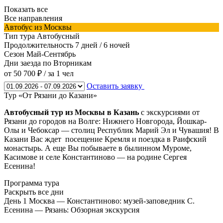
Показать все
Все направления
Автобус из Москвы
Тип тура
Автобусный
Продолжительность
7 дней / 6 ночей
Сезон
Май-Сентябрь
Дни заезда
по Вторникам
от 50 700 ₽
/ за 1 чел
Оставить заявку
Тур «От Рязани до Казани»
Автобусный тур из Москвы в Казань
с экскурсиями от
Рязани до городов на Волге: Нижнего Новгорода, Йошкар-
Олы и Чебоксар — столиц Республик Марий Эл и Чувашия! В
Казани Вас ждет посещение Кремля и поездка в Раифский
монастырь. А еще Вы побываете в былинном Муроме,
Касимове и селе Константиново — на родине Сергея
Есенина!
Программа тура
Раскрыть все дни
День 1
Москва — Константиново: музей-заповедник С.
Есенина — Рязань: Обзорная экскурсия