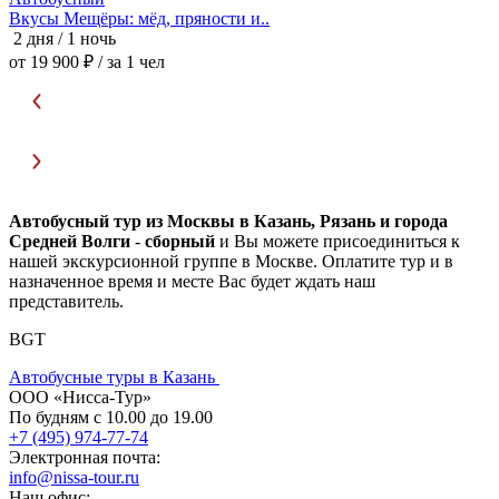
Вкусы Мещёры: мёд, пряности и..
М
2 дня / 1 ночь
2
от 19 900 ₽
/ за 1 чел
о
Автобусный тур из Москвы в Казань, Рязань и города
Средней Волги
-
сборный
и Вы можете присоединиться к
нашей экскурсионной группе в Москве. Оплатите тур и в
назначенное время и месте Вас будет ждать наш
представитель.
BGT
Автобусные туры в Казань
ООО «Нисса-Тур»
По будням с 10.00 до 19.00
+7 (495) 974-77-74
Электронная почта:
info@nissa-tour.ru
Наш офис: