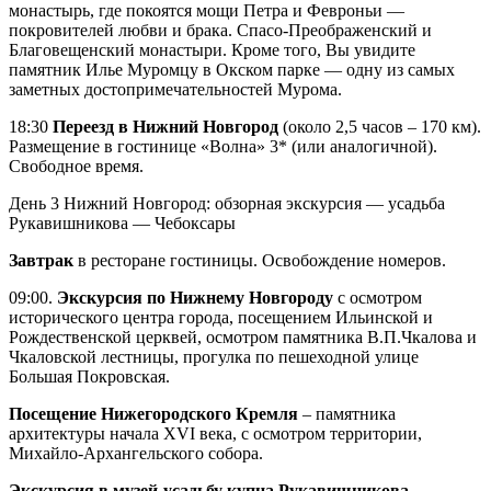
монастырь, где покоятся мощи Петра и Февроньи —
покровителей любви и брака. Спасо-Преображенский и
Благовещенский монастыри. Кроме того, Вы увидите
памятник Илье Муромцу в Окском парке — одну из самых
заметных достопримечательностей Мурома.
18:30
Переезд в Нижний Новгород
(около 2,5 часов – 170 км).
Размещение в гостинице «Волна» 3* (или аналогичной).
Свободное время.
День 3
Нижний Новгород: обзорная экскурсия — усадьба
Рукавишникова — Чебоксары
Завтрак
в ресторане гостиницы. Освобождение номеров.
09:00.
Экскурсия по Нижнему Новгороду
с осмотром
исторического центра города, посещением Ильинской и
Рождественской церквей, осмотром памятника В.П.Чкалова и
Чкаловской лестницы, прогулка по пешеходной улице
Большая Покровская.
Посещение Нижегородского Кремля
– памятника
архитектуры начала XVI века, с осмотром территории,
Михайло-Архангельского собора.
Экскурсия в музей-усадьбу купца Рукавишникова
—