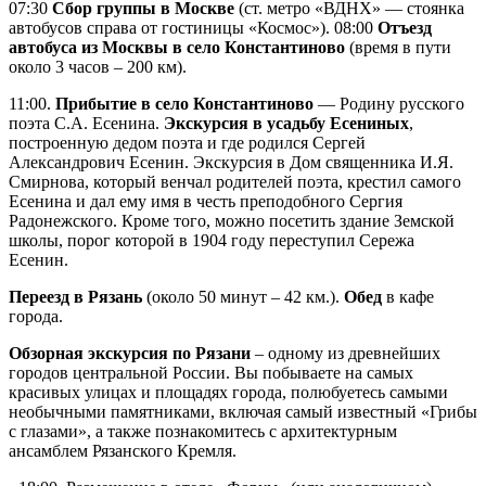
07:30
Сбор группы в Москве
(ст. метро «ВДНХ» — стоянка
автобусов справа от гостиницы «Космос»). 08:00
Отъезд
автобуса из Москвы в село Константиново
(время в пути
около 3 часов – 200 км).
11:00.
Прибытие в село Константиново
— Родину русского
поэта С.А. Есенина.
Экскурсия в усадьбу Есениных
,
построенную дедом поэта и где родился Сергей
Александрович Есенин. Экскурсия в Дом священника И.Я.
Смирнова, который венчал родителей поэта, крестил самого
Есенина и дал ему имя в честь преподобного Сергия
Радонежского. Кроме того, можно посетить здание Земской
школы, порог которой в 1904 году переступил Сережа
Есенин.
Переезд в Рязань
(около 50 минут – 42 км.).
Обед
в кафе
города.
Обзорная экскурсия по Рязани
– одному из древнейших
городов центральной России. Вы побываете на самых
красивых улицах и площадях города, полюбуетесь самыми
необычными памятниками, включая самый известный «Грибы
с глазами», а также познакомитесь с архитектурным
ансамблем Рязанского Кремля.