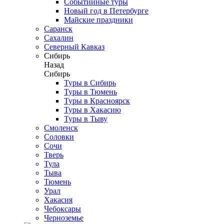
Событийные туры
Новый год в Петербурге
Майские праздники
Саранск
Сахалин
Северный Кавказ
Сибирь
Назад
Сибирь
Туры в Сибирь
Туры в Тюмень
Туры в Красноярск
Туры в Хакасию
Туры в Тыву
Смоленск
Соловки
Сочи
Тверь
Тула
Тыва
Тюмень
Урал
Хакасия
Чебоксары
Черноземье