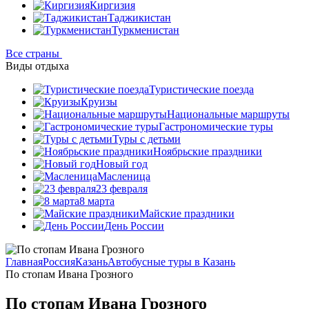
Киргизия
Таджикистан
Туркменистан
Все страны
Виды отдыха
Туристические поезда
Круизы
Национальные маршруты
Гастрономические туры
Туры с детьми
Ноябрьские праздники
Новый год
Масленица
23 февраля
8 марта
Майские праздники
День России
Главная
Россия
Казань
Автобусные туры в Казань
По стопам Ивана Грозного
По стопам Ивана Грозного