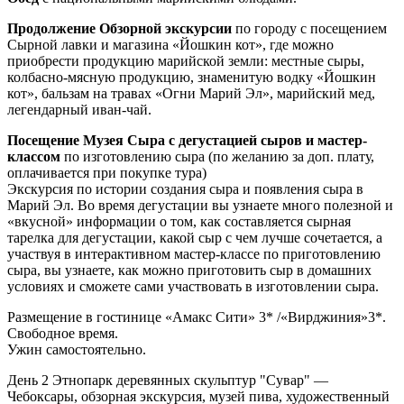
Продолжение Обзорной экскурсии
по городу с посещением
Сырной лавки и магазина «Йошкин кот», где можно
приобрести продукцию марийской земли: местные сыры,
колбасно-мясную продукцию, знаменитую водку «Йошкин
кот», бальзам на травах «Огни Марий Эл», марийский мед,
легендарный иван-чай.
Посещение Музея Сыра с дегустацией сыров и мастер-
классом
по изготовлению сыра (по желанию за доп. плату,
оплачивается при покупке тура)
Экскурсия по истории создания сыра и появления сыра в
Марий Эл. Во время дегустации вы узнаете много полезной и
«вкусной» информации о том, как составляется сырная
тарелка для дегустации, какой сыр с чем лучше сочетается, а
участвуя в интерактивном мастер-классе по приготовлению
сыра, вы узнаете, как можно приготовить сыр в домашних
условиях и сможете сами участвовать в изготовлении сыра.
Размещение в гостинице «Амакс Сити» 3* /«Вирджиния»3*.
Свободное время.
Ужин самостоятельно.
День 2
Этнопарк деревянных скульптур "Сувар" —
Чебоксары, обзорная экскурсия, музей пива, художественный