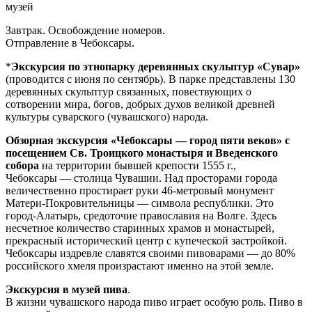
музей
Завтрак. Освобождение номеров.
Отправление в Чебоксары.
*
Экскурсия по этнопарку деревянных скульптур «Сувар»
(проводится с июня по сентябрь). В парке представлены 130
деревянных скульптур связанных, повествующих о
сотворении мира, богов, добрых духов великой древней
культуры суварского (чувашского) народа.
Обзорная экскурсия «Чебоксары — город пяти веков» с
посещением Св. Троицкого монастыря и Введенского
собора
на территории бывшей крепости 1555 г.,
Чебоксары — столица Чувашии. Над просторами города
величественно простирает руки 46-метровый монумент
Матери-Покровительницы — символа республики. Это
город-Алатырь, средоточие православия на Волге. Здесь
несчетное количество старинных храмов и монастырей,
прекрасный исторический центр с купеческой застройкой.
Чебоксары издревле славятся своими пивоварами — до 80%
российского хмеля произрастают именно на этой земле.
Экскурсия в музей пива
.
В жизни чувашского народа пиво играет особую роль. Пиво в