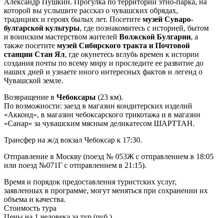
Александр Пушкин. Прогулка по территории этно-парка, на
которой вы услышите рассказ о чувашских обрядах,
традициях и героях былых лет. Посетите
музей Суваро-
булгарской культуры
, где познакомитесь с историей, бытом
и воинским мастерством жителей
Волжской Булгарии
, а
также посетите
музей Сибирского тракта и Почтовой
станции Стан Ял
, где окунетесь вглубь времен к истории
создания почты по всему миру и проследите ее развитие до
наших дней и узнаете иного интересных фактов и легенд о
Чувашской земле.
Возвращение в
Чебоксары
(23 км).
По возможности: заезд в магазин кондитерских изделий
«Акконд», в магазин чебоксарского трикотажа и в магазин
«Санар» за чувашским мясным деликатесом ШАРТТАН.
Трансфер на ж/д вокзал Чебоксар к 17:30.
Отправление в Москву (поезд № 053Ж с отправлением в 18:05
или поезд №071Г с отправлением в 21:15).
Время и порядок предоставления туристских услуг,
заявленных в программе, могут меняться при сохранении их
объема и качества.
Стоимость тура
Цены на 1 человека за тур (руб.)