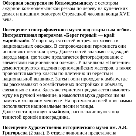
Обзорная экскурсия по Козьмодемьянску
с осмотром
ажурной козьмодемьянской резьбы по дереву на купеческих
домах и внешним осмотром Стрелецкой часовни конца XVII
века.
Посещение этнографического музея под открытым небом.
Интерактивная программа «Берег горный — край
марийский»
. У ворот музея гостей встречают хозяева в
национальных одеждах. В сопровождении гармониста они
исполняют песню-встречу. Далее гостей знакомят с одеждой
народа мари, где также предлагается фотографирование с
элементами национальной одежды. У павильона «Плетение»
демонстрируются изделия горномарийских мастеров, а также
проводятся мастер-классы по плетению из бересты и
национальной вышивке. Затем гости проходят к амбару, где
им рассказывают о хозяйственных постройках и обычаях,
связанных с ними. Здесь же туристам предлагается намолоть
муку на ручной мельнице, а намолотая мука дарится им на
память в холщовом мешочке. На протяжении всей программы
исполняются национальные песни и танцы.
Далее гости проходят в
чайную
, расположившуюся под
тенистой кроной виноградника.
Посещение Художественно-исторического музея им. А.В.
Григорьева
(2 зала). В отделе живописи представлена