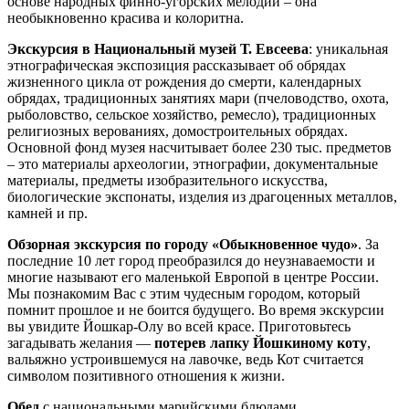
основе народных финно-угорских мелодий – она
необыкновенно красива и колоритна.
Экскурсия в Национальный музей Т. Евсеева
: уникальная
этнографическая экспозиция рассказывает об обрядах
жизненного цикла от рождения до смерти, календарных
обрядах, традиционных занятиях мари (пчеловодство, охота,
рыболовство, сельское хозяйство, ремесло), традиционных
религиозных верованиях, домостроительных обрядах.
Основной фонд музея насчитывает более 230 тыс. предметов
– это материалы археологии, этнографии, документальные
материалы, предметы изобразительного искусства,
биологические экспонаты, изделия из драгоценных металлов,
камней и пр.
Обзорная экскурсия по городу «Обыкновенное чудо»
. За
последние 10 лет город преобразился до неузнаваемости и
многие называют его маленькой Европой в центре России.
Мы познакомим Вас с этим чудесным городом, который
помнит прошлое и не боится будущего. Во время экскурсии
вы увидите Йошкар-Олу во всей красе. Приготовьтесь
загадывать желания —
потерев лапку Йошкиному коту
,
вальяжно устроившемуся на лавочке, ведь Кот считается
символом позитивного отношения к жизни.
Обед
с национальными марийскими блюдами.