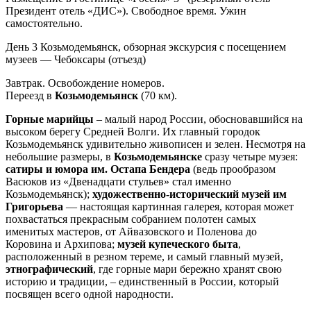
Президент отель «ДИС»). Свободное время. Ужин
самостоятельно.
День 3
Козьмодемьянск, обзорная экскурсия с посещением
музеев — Чебоксары (отъезд)
Завтрак. Освобождение номеров.
Переезд в
Козьмодемьянск
(70 км).
Горные марийцы
– малый народ России, обосновавшийся на
высоком берегу Средней Волги. Их главный городок
Козьмодемьянск удивительно живописен и зелен. Несмотря на
небольшие размеры, в
Козьмодемьянске
сразу четыре музея:
сатиры и юмора им. Остапа Бендера
(ведь прообразом
Васюков из «Двенадцати стульев» стал именно
Козьмодемьянск);
художественно-исторический музей им
Григорьева
— настоящая картинная галерея, которая может
похвастаться прекрасным собранием полотен самых
именитых мастеров, от Айвазовского и Поленова до
Коровина и Архипова;
музей купеческого быта
,
расположенный в резном тереме, и самый главный музей,
этнографический
, где горные мари бережно хранят свою
историю и традиции, – единственный в России, который
посвящен всего одной народности.