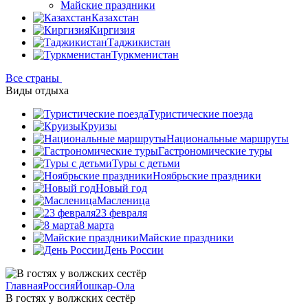
Майские праздники
Казахстан
Киргизия
Таджикистан
Туркменистан
Все страны
Виды отдыха
Туристические поезда
Круизы
Национальные маршруты
Гастрономические туры
Туры с детьми
Ноябрьские праздники
Новый год
Масленица
23 февраля
8 марта
Майские праздники
День России
Главная
Россия
Йошкар-Ола
В гостях у волжских сестёр