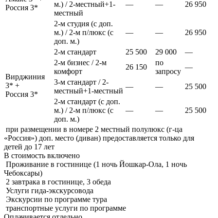
м.) / 2-местный+1-
—
—
26 950
Россия 3*
местный
2-м студия (с доп.
м.) / 2-м п/люкс (с
—
—
26 950
доп. м.)
2-м стандарт
25 500
29 000
—
2-м бизнес / 2-м
по
26 150
—
комфорт
запросу
Вирджиния
3-м стандарт / 2-
3* +
—
—
25 500
местный+1-местный
Россия 3*
2-м стандарт (с доп.
м.) / 2-м п/люкс (с
—
—
25 500
доп. м.)
при размещении в номере 2 местный полулюкс (г-ца
«Россия») доп. место (диван) предоставляется только для
детей до 17 лет
В стоимость
включено
Проживание в гостинице (1 ночь Йошкар-Ола, 1 ночь
Чебоксары)
2 завтрака в гостинице, 3 обеда
Услуги гида-экскурсовода
Экскурсии по программе тура
транспортные услуги по программе
Оплачивается
отдельно