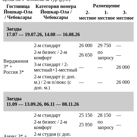
Размещение
Гостиница
Категория номера
Йошкар-Ола
Йошкар-Ола /
2-
1-
3-
/ Чебоксары
Чебоксары
местное
местное
местное
Заезды
17.07 — 19.07.26, 14.08 — 16.08.26
2-м стандарт
26 000
29 750
—
2-м бизнес / 2-м
по
26 650
—
комфорт
запросу
Вирджиния
3-м стандарт / 2-
3* +
—
—
26 000
местный+1-местный
Россия 3*
2-м стандарт (с доп.
м.) / 2-м п/люкс (с
—
—
26 000
доп. м.)
Заезды
11.09 — 13.09.26, 06.11 — 08.11.26
2-м стандарт
25 150
28 150
—
2-м бизнес / 2-м
по
25 950
—
комфорт
запросу
2-м студия (с доп.
Амакс 3* +