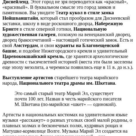
Диснейленд
. Этот город не зря переводится как «красный»,
«красивый». В буквальном смысле это город замков и
памятников. Вы увидите Т
еатр кукол в стиле замка
Нойшванштайн
, который стал прообразом для Диснеевской
заставки, школу в виде роскошного дворца,
Набережную
Брюгге
в стиле северной готики,
Национальную
художественная галерея
, похожую на венецианский дворец,
дворец бракосочетаний – настоящий готический замок. Есть и
свой
Амстердам
, и свои
куранты на Благовещенской
башне
, и подобие Нижегородского кремля и удивительный
Царевококшайский кремль
, где хранятся археологические
древности с тысячелетней историей (места эти были заселены
еще эпоху мезолита, а черемисы появились еще в 11 в. до н.э.).
Выступление артистов
старейшего театра марийского
народа,
Национального театра драмы им. Шкетана
.
Это самый старый театр Марий Эл, существует
почти 100 лет. Назван в честь марийского писателя
М. Шкетана (по-марийски «шкет» — одинокий).
Артисты в национальных костюмах на удивительном языке
музыки «расскажут» о разных уголках своей малой родины, о
плавных холмах и бесконечных полях, кудрявых рощах и
Матушке-кормилице Волге. Музыка Марий Эл создается на