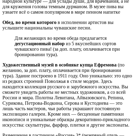
народной культуре — для услады души, для врачевания, а не
для кружения головы темным дурманом. В музее пива вы
узнаете всё о самом популярном в мире пенном напитке
Обед, во время которого
в исполнении артистов вы
услышите национальны чувашские песни.
Для желающих во время обеда предлагается
дегустационный набор
из 5 вкуснейших сортов
чувашского пива! (за доп. плату, оплачивается при
бронировании тура).
Художественный музей в особняке купца Ефремова
(по
желанию, за доп. плату, оплачивается при бронировании
тура). Здание построено в 1911 году. Оно уникально: это одно
из редких строений Поволжья в стиле модерн. Здесь
находится коллекция русского и зарубежного искусства. Вы
сможете увидеть работы не местных художников, а со всей
России и мира. Полотна Левитана, Айвазовского, Репина,
Сурикова, Петрова-Водкина, Серова и Кустодиева — это
лишь часть мастеров, чьи работы украшают постоянную
экспозицию галереи. Кроме них — бесценные памятники
иконописи и уникальные образцы декоративно-прикладного
искусства: скульптуры, фарфор, плитки и другие экспонаты.
Размещение в гостинице «Россия» 3* (резервный отель —