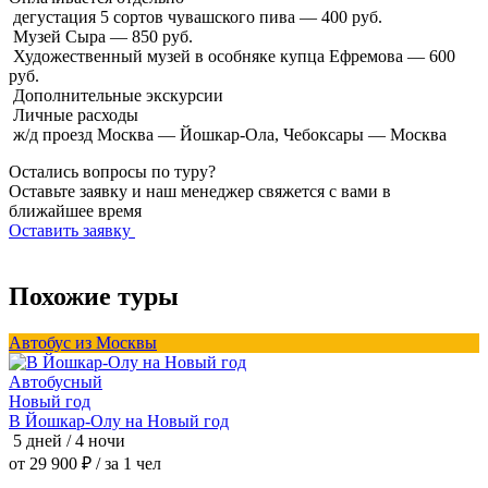
дегустация 5 сортов чувашского пива — 400 руб.
Музей Сыра — 850 руб.
Художественный музей в особняке купца Ефремова — 600
руб.
Дополнительные экскурсии
Личные расходы
ж/д проезд Москва — Йошкар-Ола, Чебоксары — Москва
Остались вопросы по туру?
Оставьте заявку и наш менеджер свяжется с вами в
ближайшее время
Оставить заявку
Похожие туры
Автобус из Москвы
А
Автобусный
Новый год
В Йошкар-Олу на Новый год
В
5 дней / 4 ночи
5
от 29 900 ₽
/ за 1 чел
о