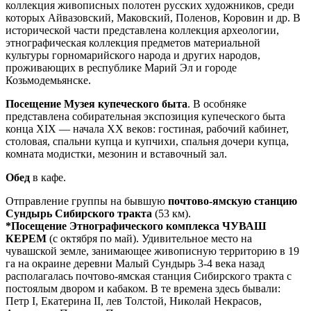
коллекция живописных полотен русских художников, среди
которых Айвазовский, Маковский, Поленов, Коровин и др. В
исторической части представлена коллекция археологии,
этнографическая коллекция предметов материальной
культуры горномарийского народа и других народов,
проживающих в республике Марий Эл и городе
Козьмодемьянске.
Посещение Музея купеческого быта
. В особняке
представлена собирательная экспозиция купеческого быта
конца XIX — начала XX веков: гостиная, рабочий кабинет,
столовая, спальни купца и купчихи, спальня дочери купца,
комната модистки, мезонин и вставочный зал.
Обед
в кафе.
Отправление группы на бывшую
почтово-ямскую станцию
Сундырь Сибирского тракта
(53 км).
*Посещение Этнографического комплекса ЧУВАШ
КЕРЕМ
(с октября по май). Удивительное место на
чувашской земле, занимающее живописную территорию в 19
га на окраине деревни Малый Сундырь 3-4 века назад
располагалась почтово-ямская станция Сибирского тракта с
постоялым двором и кабаком. В те времена здесь бывали:
Петр I, Екатерина II, лев Толстой, Николай Некрасов,