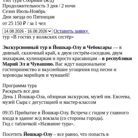
Тип тура
Сборный (ж/д)
Продолжительность
3 дня / 2 ночи
Сезон
Июль-Ноябрь
Дни заезда
по Пятницам
от 25 150 ₽
/ за 1 чел
Оставить заявку
тур «В гостях у волжских сестёр»
Экскурсионный тур в Йошкар-Олу и Чебоксары
— в
дивный, сказочный край, к двум сестрём-соседкам, двум
знахаркам, кулинаркам и просто красавицам –
в республики
Марий Эл и Чувашию.
Вас ждут национальное
гостеприимство и вкуснейшие угощения под песни и
хороводы марийцев и чувашей!
Программа тура
Раскрыть все дни
День 1
Йошкар-Ола, обзорная экскурсия, музей им. Евсеева,
музей Сыра с дегустацией и мастер-классом
09:35 Прибытие в Йошкар-Олу. Встреча с гидом у главного
входа в здание ж/д вокзала (со стороны города).
Гид с табличкой «Название тура».
Посетить
Йошкар-Олу
– все равно, что попасть в