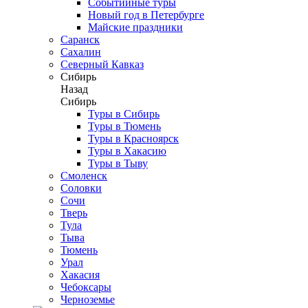
Событийные туры
Новый год в Петербурге
Майские праздники
Саранск
Сахалин
Северный Кавказ
Сибирь
Назад
Сибирь
Туры в Сибирь
Туры в Тюмень
Туры в Красноярск
Туры в Хакасию
Туры в Тыву
Смоленск
Соловки
Сочи
Тверь
Тула
Тыва
Тюмень
Урал
Хакасия
Чебоксары
Черноземье