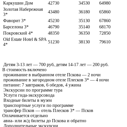
Каркушин Дом
42730
34530
64980
Золотая Набережная
43480
36180
65860
3*
Фаворит 3*
45230
35130
67860
Барселона 3*
46790
35140
68170
Покровский 4*
48350
36350
72850
Old Estate Hotel & SPA
51230
38130
79610
4*
Детям 3-13 лет — 700 руб, детям 14-17 лет — 200 руб.
В стоимость
включено
проживание в выбранном отеле Пскова — 2 ночи
проживание в загородном отеле Плесков 3* — 4 ночи
питание: 7 завтраков, 6 обедов, 4 ужина
Экскурсии по программе тура
Услуги гида-экскурсовода
Входные билеты в музеи
транспортные услуги по программе
трансфер Псков — отель Плесков 3* — Псков
Оплачивается
отдельно
авиа- или ж/д билеты до Пскова и обратно
Дополнительные экскурсии