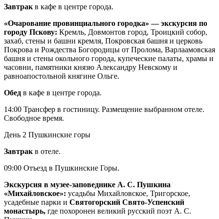
Завтрак
в кафе в центре города.
«Очарование провинциального городка» — экскурсия по
городу Пскову:
Кремль, Довмонтов город, Троицкий собор,
захаб, стены и башни кремля, Покровская башня и церковь
Покрова и Рождества Богородицы от Пролома, Варлаамовская
башня и стены окольного города, купеческие палаты, храмы и
часовни, памятники князю Александру Невскому и
равноапостольной княгине Ольге.
Обед
в кафе в центре города.
14:00 Трансфер в гостиницу. Размещение выбранном отеле.
Свободное время.
День 2
Пушкинские горы
Завтрак
в отеле.
09:00 Отъезд в Пушкинские Горы.
Экскурсия в музее-заповеднике А. С. Пушкина
«Михайловское»:
усадьбы Михайловское, Тригорское,
усадебные парки и
Святогорский Свято-Успенский
монастырь,
где похоронен великий русский поэт А. С.