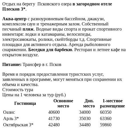
Отдых на берегу Псковского озера
в загородном отеле
Плесков 3*
.
Аква-центр
с разноуровневым бассейном, джакузи,
комплексом саун и тренажерным залом. Собственный
песчаный
пляж
. Водные виды спорта и прокат спортивного
инвентаря: лодки и катамараны, велосипеды,
электросамокаты, ролики, скейтборды т.д. Спортивные
площадки для активного отдыха. Аренда рыболовного
снаряжении.
Беседки для барбекю
. Ресторан и летнее кафе на
открытом воздухе.
Питание:
Трансфер в г. Псков
Время и порядок предоставления туристских услуг,
заявленных в программе, могут меняться при сохранении их
объема и качества.
Стоимость тура
Цены на 1 человека за тур (руб.)
Основное
Доп.
1-местное
Гостиница
место
место
размещение
Оазис
40600
34000
60350
Арль 3*
41730
35030
63360
Октябрьская 3*
42480
34480
59860