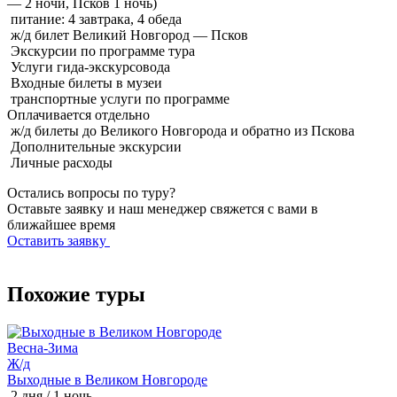
— 2 ночи, Псков 1 ночь)
питание: 4 завтрака, 4 обеда
ж/д билет Великий Новгород — Псков
Экскурсии по программе тура
Услуги гида-экскурсовода
Входные билеты в музеи
транспортные услуги по программе
Оплачивается
отдельно
ж/д билеты до Великого Новгорода и обратно из Пскова
Дополнительные экскурсии
Личные расходы
Остались вопросы по туру?
Оставьте заявку и наш менеджер свяжется с вами в
ближайшее время
Оставить заявку
Похожие туры
Весна-Зима
З
Ж/д
Выходные в Великом Новгороде
С
2 дня / 1 ночь
2