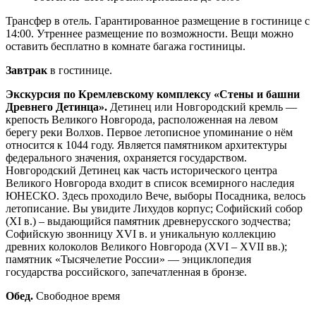
Трансфер в отель. Гарантированное размещение в гостинице с
14:00. Утреннее размещение по возможности. Вещи можно
оставить бесплатно в комнате багажа гостиницы.
Завтрак
в гостинице.
Экскурсия по Кремлевскому комплексу «Стены и башни
Древнего Детинца».
Детинец или Новгородский кремль —
крепость Великого Новгорода, расположенная на левом
берегу реки Волхов. Первое летописное упоминание о нём
относится к 1044 году. Является памятником архитектуры
федерального значения, охраняется государством.
Новгородский Детинец как часть исторического центра
Великого Новгорода входит в список всемирного наследия
ЮНЕСКО. Здесь проходило Вече, выборы Посадника, велось
летописание. Вы увидите Лихудов корпус; Софийский собор
(XI в.) – выдающийся памятник древнерусского зодчества;
Софийскую звонницу XVI в. и уникальную коллекцию
древних колоколов Великого Новгорода (XVI – XVII вв.);
памятник «Тысячелетие России» — энциклопедия
государства российского, запечатленная в бронзе.
Обед.
Свободное время