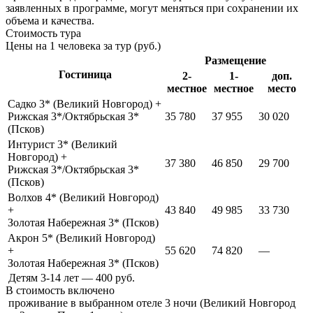
заявленных в программе, могут меняться при сохранении их
объема и качества.
Стоимость тура
Цены на 1 человека за тур (руб.)
Размещение
Гостиница
2-
1-
доп.
местное
местное
место
Садко 3* (Великий Новгород) +
Рижская 3*/Октябрьская 3*
35 780
37 955
30 020
(Псков)
Интурист 3* (Великий
Новгород) +
37 380
46 850
29 700
Рижская 3*/Октябрьская 3*
(Псков)
Волхов 4* (Великий Новгород)
+
43 840
49 985
33 730
Золотая Набережная 3* (Псков)
Акрон 5* (Великий Новгород)
+
55 620
74 820
—
Золотая Набережная 3* (Псков)
Детям 3-14 лет — 400 руб.
В стоимость
включено
проживание в выбранном отеле 3 ночи (Великий Новгород