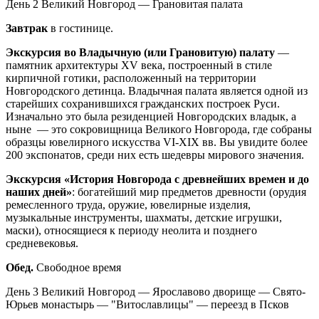
День 2
Великий Новгород — Грановитая палата
Завтрак
в гостинице.
Экскурсия во Владычную (или Грановитую) палату
—
памятник архитектуры XV века, построенный в стиле
кирпичной готики, расположенный на территории
Новгородского детинца. Владычная палата является одной из
старейших сохранившихся гражданских построек Руси.
Изначально это была резиденцией Новгородских владык, а
ныне — это сокровищница Великого Новгорода, где собраны
образцы ювелирного искусства VI-XIX вв. Вы увидите более
200 экспонатов, среди них есть шедевры мирового значения.
Экскурсия «История Новгорода с древнейших времен и до
наших дней»
: богатейший мир предметов древности (орудия
ремесленного труда, оружие, ювелирные изделия,
музыкальные инструменты, шахматы, детские игрушки,
маски), относящиеся к периоду неолита и позднего
средневековья.
Обед.
Свободное время
День 3
Великий Новгород — Ярославово дворище — Свято-
Юрьев монастырь — "Витославлицы" — переезд в Псков