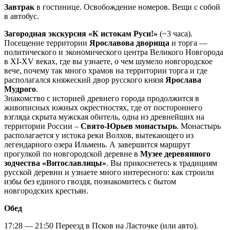
Завтрак
в гостинице. Освобождение номеров. Вещи с собой
в автобус.
Загородная экскурсия «К истокам Руси!»
(~3 часа).
Посещение территории
Ярославова дворища
и торга —
политического и экономического центра Великого Новгорода
в XI-XV веках, где вы узнаете, о чем шумело новгородское
вече, почему так много храмов на территории торга и где
располагался княжеский двор русского князя
Ярослава
Мудрого
.
Знакомство с историей древнего города продолжится в
живописных южных окрестностях, где от постороннего
взгляда скрыта мужская обитель, одна из древнейших на
территории России –
Свято-Юрьев монастырь
. Монастырь
располагается у истока реки Волхов, вытекающего из
легендарного озера Ильмень. А завершится маршрут
прогулкой по новгородской деревне в
Музее деревянного
зодчества «Витославлицы»
. Вы прикоснетесь к традициям
русской деревни и узнаете много интересного: как строили
избы без единого гвоздя, познакомитесь с бытом
новгородских крестьян.
Обед
17:28 — 21:50 Переезд в Псков на Ласточке (или авто).