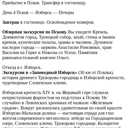
Прибытие в Псков. Трансфер в гостиницу.
День 4
Псков — Изборск — Печоры
Завтрак
в гостинице. Освобождение номеров.
Обзорная экскурсия по Пскову.
Вы увидите Кремль,
Довмонтов город, Троицкий собор, захаб, стены и башни
кремля, купеческие палаты, храмы и часовни. Духовное
наследие города — церковь Анастасии Римлянки, храм
Василия на Горке и Николы со Усохи. Памятник
равноапостольной княгине Ольге.
Отъезд в г. Изборск.
Экскурсия в «Заповедный Изборск»
(30 км от Пскова),
история древнего Труворова городища и Изборской крепости,
чудотворные Словенские ключи.
Изборская крепость XIV в. на Жеравьей горе служила
неприступным форпостом на подступах к Пскову. Не
случайно в Ливонских хрониках её назвали «Железным
градом». Вокруг раскинулась удивительная по своей красоте
Изборско-Мальская долина — настоящая отрада для глаз
жителя современного мегаполиса: лебеди на Городищенском
озере, Словенские ключи, Труворово городище. Колоритен