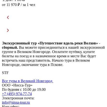
от 11 970 ₽
/ за 1 чел
о
Экскурсионный тур «Путешествие вдоль реки Волхов»
-
сборный.
Вы можете присоединиться к нашей экскурсионной
группе в Великом Новгороде. Оплатите путёвку, купите
билеты на поезд и в назначенное время и месте Вас будет
встречать наш представитель. Начало тура в Великом
Новгороде, окончание тура в Пскове.
STF
Все туры в Великий Новгород
ООО «Нисса-Тур»
По будням с 10.00 до 19.00
+7 (495) 974-77-74
Электронная почта:
info@nissa-tour.ru
Наш офис: