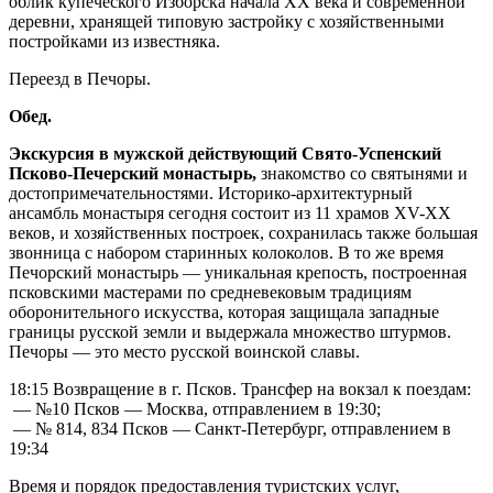
облик купеческого Изборска начала ХХ века и современной
деревни, хранящей типовую застройку с хозяйственными
постройками из известняка.
Переезд в Печоры.
Обед.
Экскурсия в мужской действующий Свято-Успенский
Псково-Печерский монастырь,
знакомство со святынями и
достопримечательностями. Историко-архитектурный
ансамбль монастыря сегодня состоит из 11 храмов XV-XX
веков, и хозяйственных построек, сохранилась также большая
звонница с набором старинных колоколов. В то же время
Печорский монастырь — уникальная крепость, построенная
псковскими мастерами по средневековым традициям
оборонительного искусства, которая защищала западные
границы русской земли и выдержала множество штурмов.
Печоры — это место русской воинской славы.
18:15 Возвращение в г. Псков. Трансфер на вокзал к поездам:
— №10 Псков — Москва, отправлением в 19:30;
— № 814, 834 Псков — Санкт-Петербург, отправлением в
19:34
Время и порядок предоставления туристских услуг,