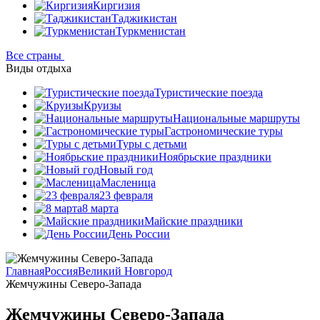
Киргизия
Таджикистан
Туркменистан
Все страны
Виды отдыха
Туристические поезда
Круизы
Национальные маршруты
Гастрономические туры
Туры с детьми
Ноябрьские праздники
Новый год
Масленица
23 февраля
8 марта
Майские праздники
День России
Главная
Россия
Великий Новгород
Жемчужины Северо-Запада
Жемчужины Северо-Запада