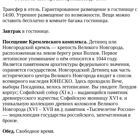
Трансфер в отель. Гарантированное размещение в гостинице с
14:00. Утреннее размещение по возможности. Вещи можно
оставить бесплатно в комнате багажа гостиницы.
Завтрак
в гостинице.
Посещение Кремлевского комплекса.
Детинец или
Новгородский кремль — крепость Великого Новгорода,
расположенная на левом берегу реки Волхов. Первое
летописное упоминание о нём относится к 1044 году.
Является памятником архитектуры федерального значения,
охраняется государством. Новгородский Детинец как часть
исторического центра Великого Новгорода входит в список
всемирного наследия ЮНЕСКО. Здесь проходило Вече,
выборы Посадника, велось летописание. Вы увидите Лихудов
корпус; Софийский собор (XI в.) – выдающийся памятник
древнерусского зодчества; Софийскую звонницу XVI в. и
уникальную коллекцию древних колоколов Великого
Новгорода (XVI – XVII вв.); памятник «Тысячелетие России»
— энциклопедия государства российского, запечатленная в
бронзе.
Обед.
Свободное время.