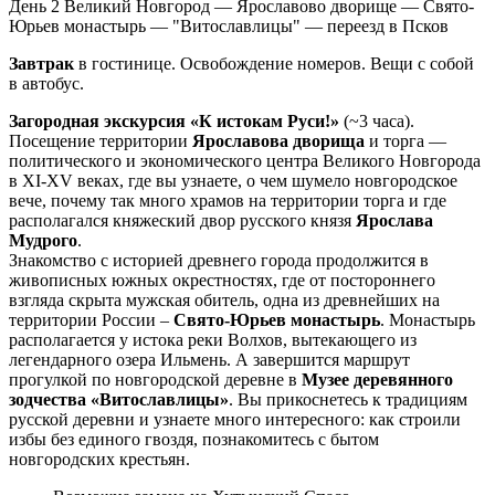
День 2
Великий Новгород — Ярославово дворище — Свято-
Юрьев монастырь — "Витославлицы" — переезд в Псков
Завтрак
в гостинице. Освобождение номеров. Вещи с собой
в автобус.
Загородная экскурсия «К истокам Руси!»
(~3 часа).
Посещение территории
Ярославова дворища
и торга —
политического и экономического центра Великого Новгорода
в XI-XV веках, где вы узнаете, о чем шумело новгородское
вече, почему так много храмов на территории торга и где
располагался княжеский двор русского князя
Ярослава
Мудрого
.
Знакомство с историей древнего города продолжится в
живописных южных окрестностях, где от постороннего
взгляда скрыта мужская обитель, одна из древнейших на
территории России –
Свято-Юрьев монастырь
. Монастырь
располагается у истока реки Волхов, вытекающего из
легендарного озера Ильмень. А завершится маршрут
прогулкой по новгородской деревне в
Музее деревянного
зодчества «Витославлицы»
. Вы прикоснетесь к традициям
русской деревни и узнаете много интересного: как строили
избы без единого гвоздя, познакомитесь с бытом
новгородских крестьян.