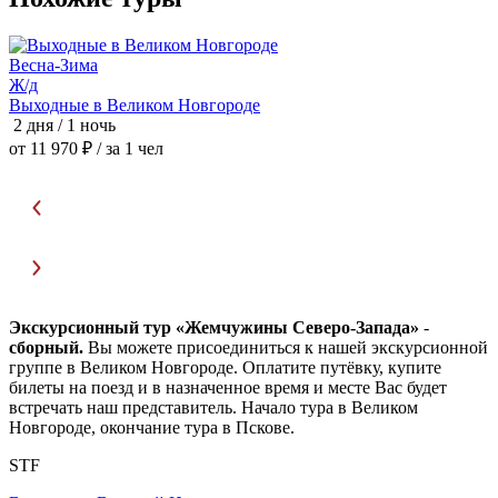
Весна-Зима
З
Ж/д
Выходные в Великом Новгороде
С
2 дня / 1 ночь
2
от 11 970 ₽
/ за 1 чел
о
Экскурсионный тур «Жемчужины Северо-Запада»
-
сборный.
Вы можете присоединиться к нашей экскурсионной
группе в Великом Новгороде. Оплатите путёвку, купите
билеты на поезд и в назначенное время и месте Вас будет
встречать наш представитель. Начало тура в Великом
Новгороде, окончание тура в Пскове.
STF