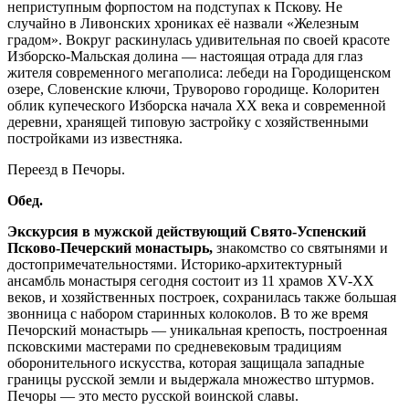
неприступным форпостом на подступах к Пскову. Не
случайно в Ливонских хрониках её назвали «Железным
градом». Вокруг раскинулась удивительная по своей красоте
Изборско-Мальская долина — настоящая отрада для глаз
жителя современного мегаполиса: лебеди на Городищенском
озере, Словенские ключи, Труворово городище. Колоритен
облик купеческого Изборска начала ХХ века и современной
деревни, хранящей типовую застройку с хозяйственными
постройками из известняка.
Переезд в Печоры.
Обед.
Экскурсия в мужской действующий Свято-Успенский
Псково-Печерский монастырь,
знакомство со святынями и
достопримечательностями. Историко-архитектурный
ансамбль монастыря сегодня состоит из 11 храмов XV-XX
веков, и хозяйственных построек, сохранилась также большая
звонница с набором старинных колоколов. В то же время
Печорский монастырь — уникальная крепость, построенная
псковскими мастерами по средневековым традициям
оборонительного искусства, которая защищала западные
границы русской земли и выдержала множество штурмов.
Печоры — это место русской воинской славы.