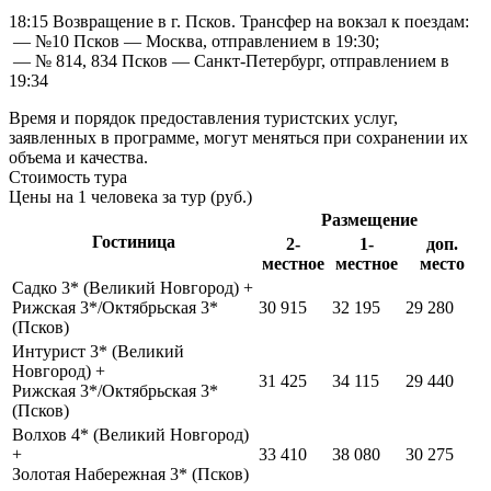
18:15 Возвращение в г. Псков. Трансфер на вокзал к поездам:
— №10 Псков — Москва, отправлением в 19:30;
— № 814, 834 Псков — Санкт-Петербург, отправлением в
19:34
Время и порядок предоставления туристских услуг,
заявленных в программе, могут меняться при сохранении их
объема и качества.
Стоимость тура
Цены на 1 человека за тур (руб.)
Размещение
Гостиница
2-
1-
доп.
местное
местное
место
Садко 3* (Великий Новгород) +
Рижская 3*/Октябрьская 3*
30 915
32 195
29 280
(Псков)
Интурист 3* (Великий
Новгород) +
31 425
34 115
29 440
Рижская 3*/Октябрьская 3*
(Псков)
Волхов 4* (Великий Новгород)
+
33 410
38 080
30 275
Золотая Набережная 3* (Псков)