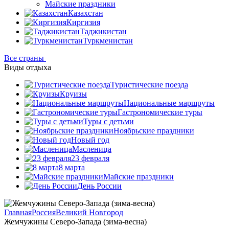
Майские праздники
Казахстан
Киргизия
Таджикистан
Туркменистан
Все страны
Виды отдыха
Туристические поезда
Круизы
Национальные маршруты
Гастрономические туры
Туры с детьми
Ноябрьские праздники
Новый год
Масленица
23 февраля
8 марта
Майские праздники
День России
Главная
Россия
Великий Новгород
Жемчужины Северо-Запада (зима-весна)