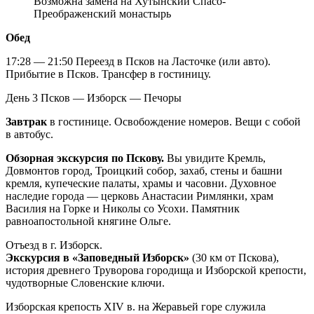
Возможна замена на Хутынский Спасо-
Преображенский монастырь
Обед
17:28 — 21:50 Переезд в Псков на Ласточке (или авто).
Прибытие в Псков. Трансфер в гостиницу.
День 3
Псков — Изборск — Печоры
Завтрак
в гостинице. Освобождение номеров. Вещи с собой
в автобус.
Обзорная экскурсия по Пскову.
Вы увидите Кремль,
Довмонтов город, Троицкий собор, захаб, стены и башни
кремля, купеческие палаты, храмы и часовни. Духовное
наследие города — церковь Анастасии Римлянки, храм
Василия на Горке и Николы со Усохи. Памятник
равноапостольной княгине Ольге.
Отъезд в г. Изборск.
Экскурсия в «Заповедный Изборск»
(30 км от Пскова),
история древнего Труворова городища и Изборской крепости,
чудотворные Словенские ключи.
Изборская крепость XIV в. на Жеравьей горе служила