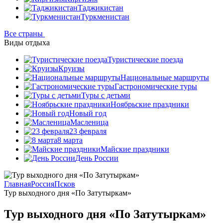
Таджикистан
Туркменистан
Все страны
Виды отдыха
Туристические поезда
Круизы
Национальные маршруты
Гастрономические туры
Туры с детьми
Ноябрьские праздники
Новый год
Масленица
23 февраля
8 марта
Майские праздники
День России
Главная
Россия
Псков
Тур выходного дня «По Затутыркам»
Тур выходного дня «По Затутыркам»