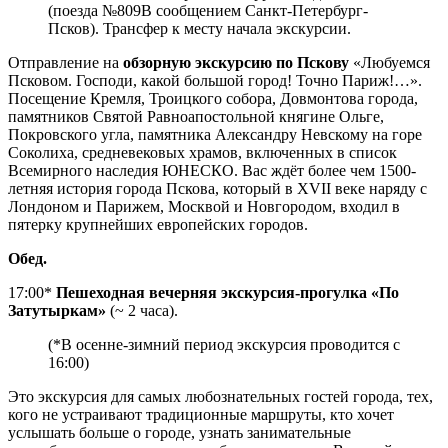
(поезда №809В сообщением Санкт-Петербург-
Псков). Трансфер к месту начала экскурсии.
Отправление на
обзорную экскурсию по Пскову
«Любуемся
Псковом. Господи, какой большой город! Точно Париж!…».
Посещение Кремля, Троицкого собора, Довмонтова города,
памятников Святой Равноапостольной княгине Ольге,
Покровского угла, памятника Александру Невскому на горе
Соколиха, средневековых храмов, включенных в список
Всемирного наследия ЮНЕСКО. Вас ждёт более чем 1500-
летняя история города Пскова, который в XVII веке наряду с
Лондоном и Парижем, Москвой и Новгородом, входил в
пятерку крупнейших европейских городов.
Обед.
17:00*
Пешеходная вечерняя экскурсия-прогулка «По
Затутыркам»
(~ 2 часа).
(*В осенне-зимний период экскурсия проводится с
16:00)
Это экскурсия для самых любознательных гостей города, тех,
кого не устраивают традиционные маршруты, кто хочет
услышать больше о городе, узнать занимательные