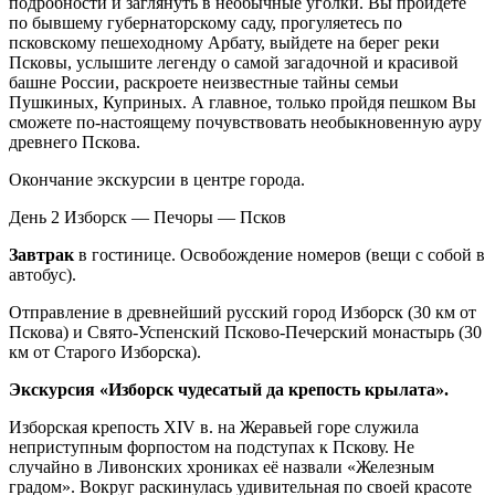
подробности и заглянуть в необычные уголки. Вы пройдете
по бывшему губернаторскому саду, прогуляетесь по
псковскому пешеходному Арбату, выйдете на берег реки
Псковы, услышите легенду о самой загадочной и красивой
башне России, раскроете неизвестные тайны семьи
Пушкиных, Куприных. А главное, только пройдя пешком Вы
сможете по-настоящему почувствовать необыкновенную ауру
древнего Пскова.
Окончание экскурсии в центре города.
День 2
Изборск — Печоры — Псков
Завтрак
в гостинице. Освобождение номеров (вещи с собой в
автобус).
Отправление в древнейший русский город Изборск (30 км от
Пскова) и Свято-Успенский Псково-Печерский монастырь (30
км от Старого Изборска).
Экскурсия «Изборск чудесатый да крепость крылата».
Изборская крепость XIV в. на Жеравьей горе служила
неприступным форпостом на подступах к Пскову. Не
случайно в Ливонских хрониках её назвали «Железным
градом». Вокруг раскинулась удивительная по своей красоте