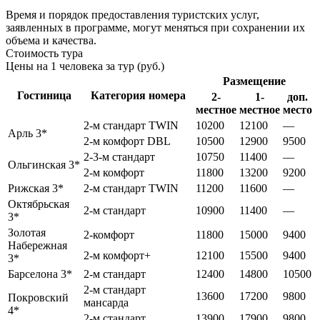
Время и порядок предоставления туристских услуг,
заявленных в программе, могут меняться при сохранении их
объема и качества.
Стоимость тура
Цены на 1 человека за тур (руб.)
Размещение
Гостиница
Категория номера
2-
1-
доп.
местное
местное
место
2-м стандарт TWIN
10200
12100
—
Арль 3*
2-м комфорт DBL
10500
12900
9500
2-3-м стандарт
10750
11400
—
Ольгинская 3*
2-м комфорт
11800
13200
9200
Рижская 3*
2-м стандарт TWIN
11200
11600
—
Октябрьская
2-м стандарт
10900
11400
—
3*
Золотая
2-комфорт
11800
15000
9400
Набережная
2-м комфорт+
12100
15500
9400
3*
Барселона 3*
2-м стандарт
12400
14800
10500
2-м стандарт
13600
17200
9800
Покровский
мансарда
4*
2-м стандарт
13900
17900
9800