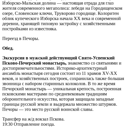
Изборско-Мальская долина — настоящая отрада для глаз
жителя современного мегаполиса: лебеди на Городищенском
озере, Словенские ключи, Труворово городище. Колоритен
облик купеческого Изборска начала ХХ века и современной
деревни, хранящей типовую застройку с хозяйственными
постройками из известняка.
Переезд в Печоры.
Обед.
Экскурсия в мужской действующий Свято-Успенский
Псково-Печерский монастырь,
знакомство со святынями и
достопримечательностями. Историко-архитектурный
ансамбль монастыря сегодня состоит из 11 храмов XV-XX
веков, и хозяйственных построек, сохранилась также большая
звонница с набором старинных колоколов. В то же время
Печорский монастырь — уникальная крепость, построенная
псковскими мастерами по средневековым традициям
оборонительного искусства, которая защищала западные
границы русской земли и выдержала множество штурмов.
Печоры — это место русской воинской славы.
Трансфер на ж/д вокзал Пскова.
19:30 Отправление поезда.