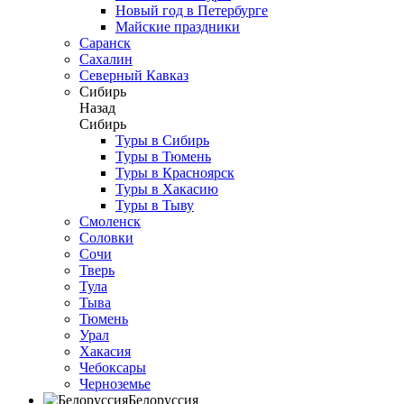
Новый год в Петербурге
Майские праздники
Саранск
Сахалин
Северный Кавказ
Сибирь
Назад
Сибирь
Туры в Сибирь
Туры в Тюмень
Туры в Красноярск
Туры в Хакасию
Туры в Тыву
Смоленск
Соловки
Сочи
Тверь
Тула
Тыва
Тюмень
Урал
Хакасия
Чебоксары
Черноземье
Белоруссия