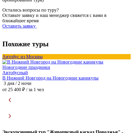
Остались вопросы по туру?
Оставьте заявку и наш менеджер свяжется с вами в
ближайшее время
Оставить заявку
Похожие туры
Автобус из Москвы
А
Новогодние праздники
Автобусный
В Нижний Новгород на Новогодние каникулы
3 дня / 2 ночи
3
от 25 400 ₽
/ за 1 чел
о
Экскурсионный тур "Живописный каскад Поволжья" -