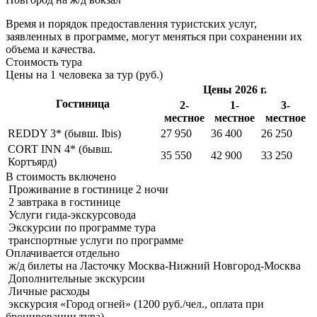
Время и порядок предоставления туристских услуг,
заявленных в программе, могут меняться при сохранении их
объема и качества.
Стоимость тура
Цены на 1 человека за тур (руб.)
Цены 2026 г.
Гостиница
2-
1-
3-
местное
местное
местное
REDDY 3* (бывш. Ibis)
27 950
36 400
26 250
CORT INN 4* (бывш.
35 550
42 900
33 250
Кортъярд)
В стоимость
включено
Проживание в гостинице 2 ночи
2 завтрака в гостинице
Услуги гида-экскурсовода
Экскурсии по программе тура
транспортные услуги по программе
Оплачивается
отдельно
ж/д билеты на Ласточку Москва-Нижний Новгород-Москва
Дополнительные экскурсии
Личные расходы
экскурсия «Город огней» (1200 руб./чел., оплата при
бронировании тура)