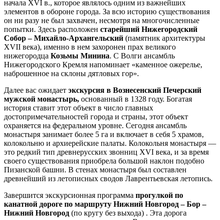
начала XVI в., которое являлось одним из важнейших
элементов в обороне города. За всю историю существования
он ни разу не был захвачен, несмотря на многочисленные
попытки. Здесь расположен
старейший Нижегородский
Собор – Михайло-Архангельский
(памятник архитектуры
ХVII века), именно в нем захоронен прах великого
нижегородца
Козьмы Минина
. С Волги ансамбль
Нижегородского Кремля напоминает «каменное ожерелье,
наброшенное на склоны дятловых гор».
Далее вас ожидает
экскурсия в Вознесенский Печерский
мужской монастырь,
основанный в 1328 году. Богатая
история ставит этот объект в число главных
достопримечательностей города и страны, этот объект
охраняется на федеральном уровне. Сегодня ансамбль
монастыря занимает более 5 га и включает в себя 5 храмов,
колокольню и архиерейские палаты. Колокольня монастыря —
это редкий тип древнерусских звонниц ХVI века, и за время
своего существования приобрела большой наклон подобно
Пизанской башни. В стенах монастыря был составлен
древнейший из летописных сводов Лаврентьевская летопись.
Завершится экскурсионная программа
прогулкой по
канатной дороге по маршруту Нижний Новгород – Бор –
Нижний Новгород
(по кругу без выхода) . Эта дорога