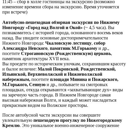
11:45 – сбор в холле гостиницы на экскурсию (возможно
изменение времени сбора на экскурсию. Время уточняется
при встрече)
Автобусно-пешеходная обзорная экскурсия по Нижнему
Новгороду «Город над Волгой и Окой»
(~ 4,5 часа). Вы
познакомитесь с историей города, основанного восемь веков
назад. Вы увидите основные достопримечательности
Нижнего Новгорода:
Чкаловскую лестницу
,
собор
Александра Невского
,
памятник М.Горькому
и др.,
посетите
Строгановскую (Рождественскую) церковь
,
памятник архитектуры ХVII века.
Вы проедете по историческим улочкам, сохранившим красоту
и былое величие:
Малой Покровской
,
Рождественской,
Ильинской, Верхневолжской и Нижневолжской
набережным,
посетите
площади Минина и Пожарского,
М.Горького, Сенную
и др., побываете на смотровых
площадках, откуда открываются «захватывающие дух» виды
на заречную часть города. В Нижнем Новгороде самая
высокая набережная Волги, и каждый может насладиться
прекрасным видом на Волжские просторы.
После автобусной части экскурсии вы совершите
увлекательную
пешеходную прогулку по Нижегородскому
Кремлю
. Это уникальное военно-инженерное сооружение