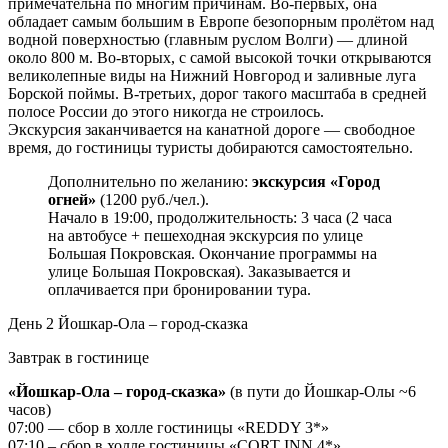
примечательна по многим причинам. Во-первых, она
обладает самым большим в Европе безопорным пролётом над
водной поверхностью (главным руслом Волги) — длиной
около 800 м. Во-вторых, с самой высокой точки открываются
великолепные виды на Нижний Новгород и заливные луга
Борской поймы. В-третьих, дорог такого масштаба в средней
полосе России до этого никогда не строилось.
Экскурсия заканчивается на канатной дороге — свободное
время, до гостиницы туристы добираются самостоятельно.
Дополнительно по желанию:
экскурсия «Город
огней»
(1200 руб./чел.).
Начало в 19:00, продолжительность: 3 часа (2 часа
на автобусе + пешеходная экскурсия по улице
Большая Покровская. Окончание программы на
улице Большая Покровская). Заказывается и
оплачивается при бронировании тура.
День 2
Йошкар-Ола – город-сказка
Завтрак в гостинице
«Йошкар-Ола – город-сказка»
(в пути до Йошкар-Олы ~6
часов)
07:00 — сбор в холле гостиницы «REDDY 3*»
07:10 – сбор в холле гостиницы «CORT INN 4*»