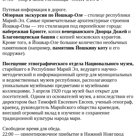
Путевая информация в дороге.
Обзорная экскурсия по Йошкар-Оле
– столице республики
Марий-Эл. Самые примечательные архитектурные строения
Йошкар-Олы — это стилизация под европейские города:
набережная Брюгге
, копия
венецианского Дворца Дожей
и
Благовещенская башня
с копией московских курантов.
Кроме того, в Йошкар-Оле большое количество необычных
памятников (например,
памятник Йошкину коту
и его
подружке).
Посещение этнографического отдела Национального музея,
старейшего в Республике Марий Эл, ведущего научно-
методический и информационный центр для муниципальных
и ведомственных музеев республики, располагающего
уникальным музейными предметами и музейными
коллекциями. 3 апреля 1920 года музей был открыт для
посетителей. Одним из основателей музея, а впоследствии его
директором был Тимофей Евсеевич Евсеев, ученый-этнограф,
краевед, руководитель Марийского общества краеведов,
внесший огромный вклад в изучение и сохранение
традиционной культуры народа мари.
Свободное время для обеда.
22:00 — ориентировочное прибытие в Нижний Новгород