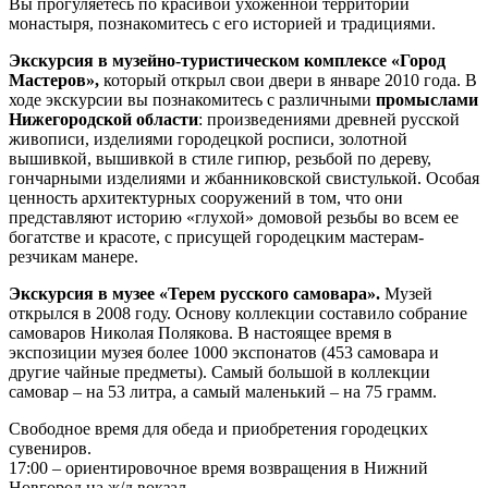
Вы прогуляетесь по красивой ухоженной территории
монастыря, познакомитесь с его историей и традициями.
Экскурсия в музейно-туристическом комплексе «Город
Мастеров»,
который открыл свои двери в январе 2010 года. В
ходе экскурсии вы познакомитесь с различными
промыслами
Нижегородской области
: произведениями древней русской
живописи, изделиями городецкой росписи, золотной
вышивкой, вышивкой в стиле гипюр, резьбой по дереву,
гончарными изделиями и жбанниковской свистулькой. Особая
ценность архитектурных сооружений в том, что они
представляют историю «глухой» домовой резьбы во всем ее
богатстве и красоте, с присущей городецким мастерам-
резчикам манере.
Экскурсия в музее «Терем русского самовара».
Музей
открылся в 2008 году. Основу коллекции составило собрание
самоваров Николая Полякова. В настоящее время в
экспозиции музея более 1000 экспонатов (453 самовара и
другие чайные предметы). Самый большой в коллекции
самовар – на 53 литра, а самый маленький – на 75 грамм.
Свободное время для обеда и приобретения городецких
сувениров.
17:00 – ориентировочное время возвращения в Нижний
Новгород на ж/д вокзал