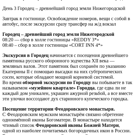
День 3
Городец – древнейший город земли Нижегородской
Завтрак в гостинице. Освобождение номеров, вещи с собой в
автобус, после экскурсии сразу трансфер на ж/д вокзал
Городец – древнейший город земли Нижегородской
08:20 — сбор в холле гостиницы «REDDY 3*»
08:40 – сбор в холле гостиницы «CORT INN 4*»
Экскурсия в Городец
начинается с посещения древнейшего
памятника русского оборонного зодчества XII века —
земляных валов. Этот памятник был сохранён по указанию
Екатерины II с помощью высадки на них субтропических
сосен, которые обладают мощной корневой системой.
Во время
обзорной экскурсии по Городцу
вы побываете в так
называемом
«музейном квартале» Городца
, где едва ли не
каждый дом уникален, украшен ажурной резьбой, а все вместе
эти улочки воссоздают дух старинного купеческого городка.
Посещение территории Феодоровского монастыря.
С Феодоровским мужским монастырём связано обретение
одноимённой иконы Богоматери. В монастыре находится
чтимый список
Феодоровской иконы Божией Матери
,
одной из наиболее почитаемых богородичных икон в России.