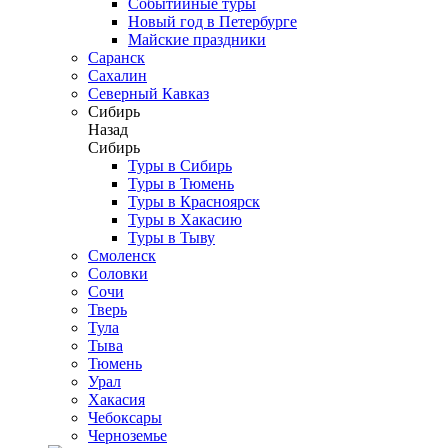
Событийные туры
Новый год в Петербурге
Майские праздники
Саранск
Сахалин
Северный Кавказ
Сибирь
Назад
Сибирь
Туры в Сибирь
Туры в Тюмень
Туры в Красноярск
Туры в Хакасию
Туры в Тыву
Смоленск
Соловки
Сочи
Тверь
Тула
Тыва
Тюмень
Урал
Хакасия
Чебоксары
Черноземье