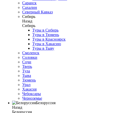
Саранск
Сахалин
Северный Кавказ
Сибирь
Назад
Сибирь
Туры в Сибирь
Туры в Тюмень
Туры в Красноярск
Туры в Хакасию
Туры в Тыву
Смоленск
Соловки
Сочи
Тверь
Тула
Тыва
Тюмень
Урал
Хакасия
Чебоксары
Черноземье
Белоруссия
Назад
Белоруссия